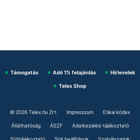
Támogatás
Adó 1% felajánlás
Hírlevelek
Telex Shop
© 2026 Telex.hu Zrt.
Impresszum
Etikai kódex
Átláthatóság
ÁSZF
Adatkezelési tájékoztató
Sütitájékoztató
Süti beállítások
Szabályzatok