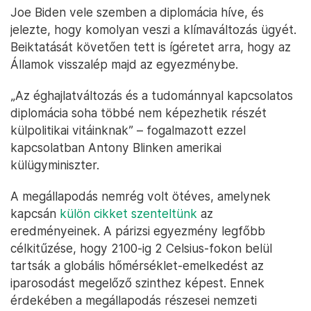
Joe Biden vele szemben a diplomácia híve, és
jelezte, hogy komolyan veszi a klímaváltozás ügyét.
Beiktatását követően tett is ígéretet arra, hogy az
Államok visszalép majd az egyezménybe.
„Az éghajlatváltozás és a tudománnyal kapcsolatos
diplomácia soha többé nem képezhetik részét
külpolitikai vitáinknak” – fogalmazott ezzel
kapcsolatban Antony Blinken amerikai
külügyminiszter.
A megállapodás nemrég volt ötéves, amelynek
kapcsán
külön cikket szenteltünk
az
eredményeinek. A párizsi egyezmény legfőbb
célkitűzése, hogy 2100-ig 2 Celsius-fokon belül
tartsák a globális hőmérséklet-emelkedést az
iparosodást megelőző szinthez képest. Ennek
érdekében a megállapodás részesei nemzeti