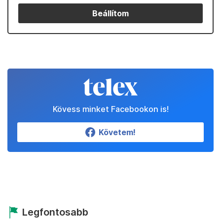
Beállítom
Kövess minket Facebookon is!
Követem!
Legfontosabb