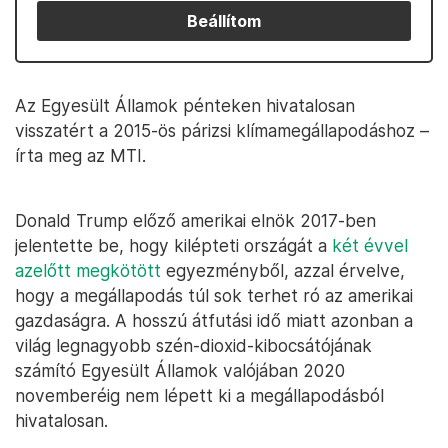
Beállítom
Az Egyesült Államok pénteken hivatalosan
visszatért a 2015-ös párizsi klímamegállapodáshoz –
írta meg az MTI.
Donald Trump előző amerikai elnök 2017-ben
jelentette be, hogy kilépteti országát a
két évvel
azelőtt megkötött
egyezményből, azzal érvelve,
hogy a megállapodás túl sok terhet ró az amerikai
gazdaságra. A hosszú átfutási idő miatt azonban a
világ legnagyobb szén-dioxid-kibocsátójának
számító Egyesült Államok valójában 2020
novemberéig nem lépett ki a megállapodásból
hivatalosan.