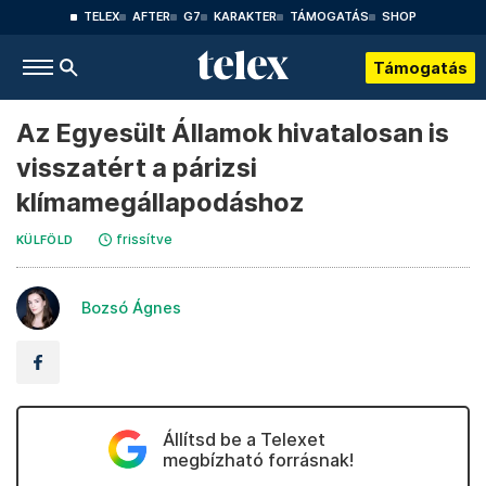
TELEX
AFTER
G7
KARAKTER
TÁMOGATÁS
SHOP
Támogatás
Az Egyesült Államok hivatalosan is
visszatért a párizsi
klímamegállapodáshoz
frissítve
KÜLFÖLD
Bozsó Ágnes
Állítsd be a Telexet
megbízható forrásnak!