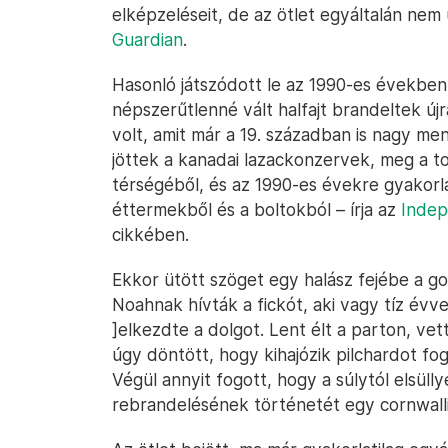
elképzeléseit, de az ötlet egyáltalán nem 
Guardian
.
Hasonló játszódott le az 1990-es években,
népszerűtlenné vált halfajt brandeltek újra
volt, amit már a 19. században is nagy m
jöttek a kanadai lazackonzervek, meg a 
térségéből, és az 1990-es évekre gyakorlat
éttermekből és a boltokból – írja az
Inde
cikkében.
Ekkor ütött szöget egy halász fejébe a go
Noahnak hívták a fickót, aki vagy tíz évve
]elkezdte a dolgot. Lent élt a parton, ve
úgy döntött, hogy kihajózik pilchardot fog
Végül annyit fogott, hogy a súlytól elsüllye
rebrandelésének történetét egy cornwall