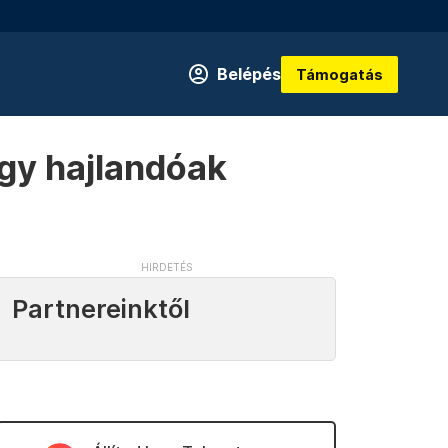
Belépés
Támogatás
így hajlandóak
Partnereinktől