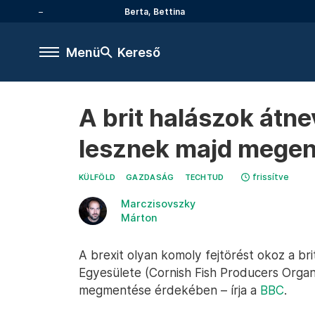
Berta, Bettina
Menü
Kereső
A brit halászok átn
lesznek majd megen
frissítve
KÜLFÖLD
GAZDASÁG
TECHTUD
Marczisovszky
Márton
A brexit olyan komoly fejtörést okoz a bri
Egyesülete (Cornish Fish Producers Orga
megmentése érdekében – írja a
BBC
.