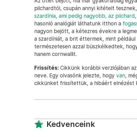
Az ötlet bejött, ma már gyakorlatilag egy
pilchardtól, csupán annyi kitételt teszne
szardínia, ami pedig nagyobb, az pilchard
hasonló analógiát láthatunk itthon a
fogas
nagyon bejött, a kétezres évekre a legme
a szardíniát, a brit éttermek, mint példáu
természetesen azzal büszkélkedtek, hogy 
hanem cornwallit.
Frissítés:
Cikkünk korábbi verziójában az
neve. Egy olvasónk jelezte, hogy
van
, mé
cikkünket frissítettük, a hibáért elnézést
Kedvenceink