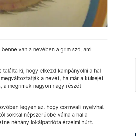
y benne van a nevében a grim szó, ami
 találta ki, hogy elkezd kampányolni a hal
y megváltoztatják a nevét, ha már a külsejét
en, a megrimek nagyon nagy részét
jövőben legyen az, hogy cornwalli nyelvhal.
tól sokkal népszerűbbé válna a hal a
ne néhány lokálpatrióta érzelmi húrt.