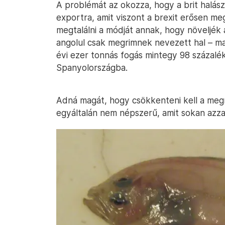
A problémát az okozza, hogy a brit halás
exportra, amit viszont a brexit erősen m
megtalálni a módját annak, hogy növeljék 
angolul csak megrimnek nevezett hal – m
évi ezer tonnás fogás mintegy 98 százalék
Spanyolországba.
Adná magát, hogy csökkenteni kell a megri
egyáltalán nem népszerű, amit sokan azza