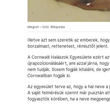
Megrim – fotó: Wikipedia
Illetve azt sem szeretik az emberek, hog
borzalmast, rettenetest, rémisztőt jelent.
A Cornwalli Halászok Egyesülete ezért azt
újrapozícionálásáért, ami azzal járna, hog
nem tudják. Sosem fogják kitalálni, de ig
Cornwallban fogják ki.
Az egyesület terve az, hogy a hal neve a 
A saját felmérésük szerint már pusztán at
fogyasztók körében, ha a neve megpenget