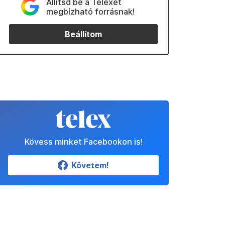
Állítsd be a Telexet
megbízható forrásnak!
Beállítom
Kövess minket Facebookon is!
Követem!