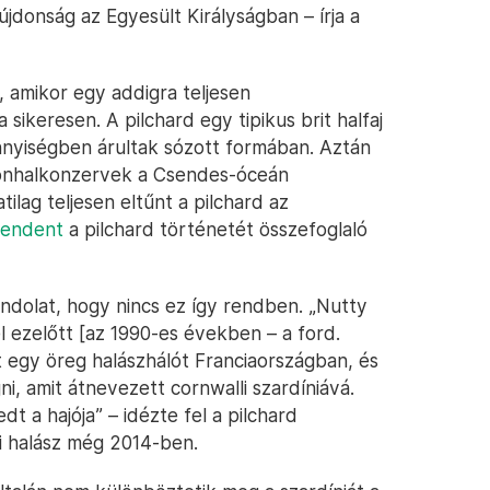
újdonság az Egyesült Királyságban – írja a
 amikor egy addigra teljesen
 sikeresen. A pilchard egy tipikus brit halfaj
ennyiségben árultak sózott formában. Aztán
tonhalkonzervek a Csendes-óceán
ilag teljesen eltűnt a pilchard az
pendent
a pilchard történetét összefoglaló
ndolat, hogy nincs ez így rendben. „Nutty
l ezelőtt [az 1990-es években – a ford.
tt egy öreg halászhálót Franciaországban, és
ni, amit átnevezett cornwalli szardíniává.
dt a hajója” – idézte fel a pilchard
i halász még 2014-ben.