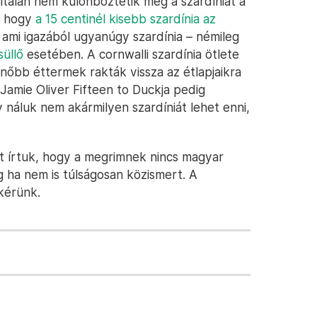
általán nem különböztetik meg a szardíniát a
k, hogy
a 15 centinél kisebb szardínia az
, ami igazából ugyanúgy szardínia – némileg
süllő
esetében. A cornwalli szardínia ötlete
nőbb éttermek rakták vissza az étlapjaikra
l Jamie Oliver Fifteen to Duckja pedig
náluk nem akármilyen szardíniát lehet enni,
t írtuk, hogy a megrimnek nincs magyar
g ha nem is túlságosan közismert. A
 kérünk.