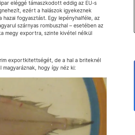
zipar eléggé támaszkodott eddig az EU-s
egnehezít, ezért a halászok igyekeznek
a hazai fogyasztást. Egy lepényhalféle, az
agyarul szárnyas rombuszhal – esetében az
a megy exportra, szinte kivétel nélkül
m exportkitettségét, de a hal a briteknél
l magyaráznak, hogy így néz ki: