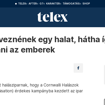
TELEX
AFTER
G7
KARAKTER
TÁMOGATÁS
SHOP
eveznének egy halat, hátha 
ni az emberek
t halásziparnak, hogy a Cornwalli Halászok
nisation) érdekes kampányba kezdett az ipar