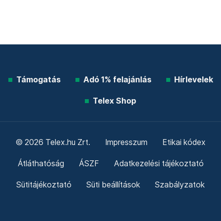
Támogatás
Adó 1% felajánlás
Hírlevelek
Telex Shop
© 2026 Telex.hu Zrt.
Impresszum
Etikai kódex
Átláthatóság
ÁSZF
Adatkezelési tájékoztató
Sütitájékoztató
Süti beállítások
Szabályzatok
Kommentelési szabályzat
Telex Sales