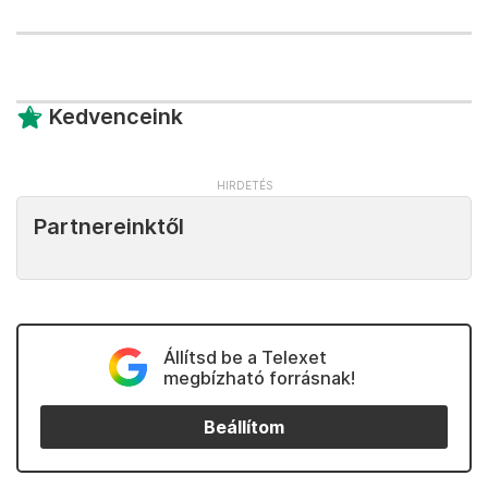
Kedvenceink
Partnereinktől
Állítsd be a Telexet
megbízható forrásnak!
Beállítom