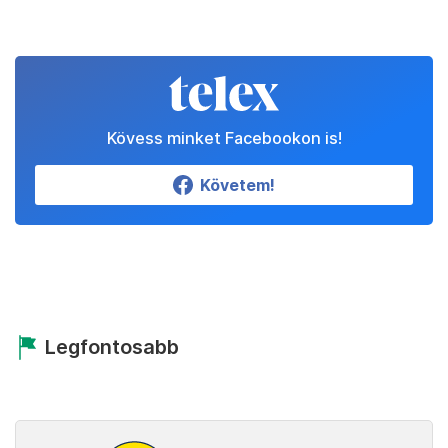
Kövess minket Facebookon is!
Követem!
Legfontosabb