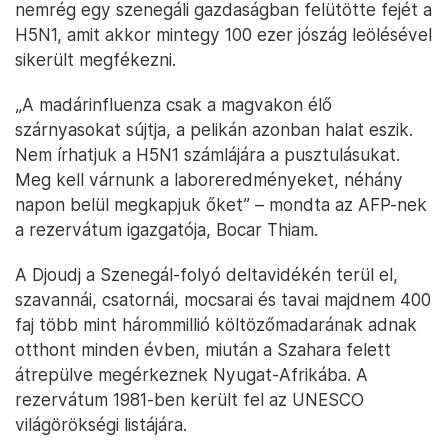
nemrég egy szenegáli gazdaságban felütötte fejét a
H5N1, amit akkor mintegy 100 ezer jószág leölésével
sikerült megfékezni.
„A madárinfluenza csak a magvakon élő
szárnyasokat sújtja, a pelikán azonban halat eszik.
Nem írhatjuk a H5N1 számlájára a pusztulásukat.
Meg kell várnunk a laboreredményeket, néhány
napon belül megkapjuk őket” – mondta az AFP-nek
a rezervátum igazgatója, Bocar Thiam.
A Djoudj a Szenegál-folyó deltavidékén terül el,
szavannái, csatornái, mocsarai és tavai majdnem 400
faj több mint hárommillió költözőmadarának adnak
otthont minden évben, miután a Szahara felett
átrepülve megérkeznek Nyugat-Afrikába. A
rezervátum 1981-ben került fel az UNESCO
világörökségi listájára.