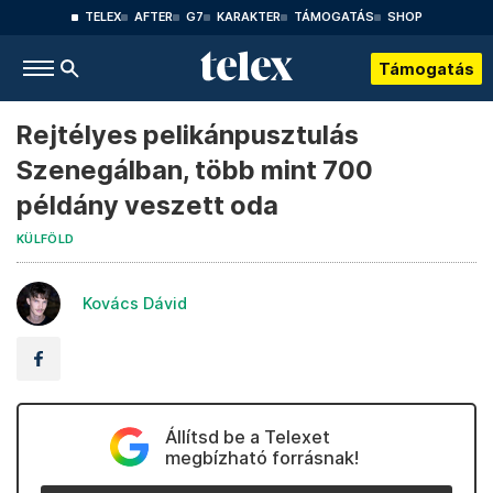
TELEX
AFTER
G7
KARAKTER
TÁMOGATÁS
SHOP
Támogatás
Rejtélyes pelikánpusztulás
Szenegálban, több mint 700
példány veszett oda
KÜLFÖLD
Kovács Dávid
Állítsd be a Telexet
megbízható forrásnak!