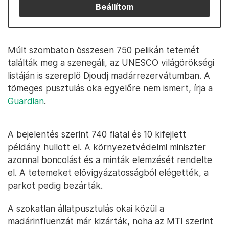
Beállítom
Múlt szombaton összesen 750 pelikán tetemét
találták meg a szenegáli, az UNESCO világörökségi
listáján is szereplő Djoudj madárrezervátumban. A
tömeges pusztulás oka egyelőre nem ismert, írja a
Guardian
.
A bejelentés szerint 740 fiatal és 10 kifejlett
példány hullott el. A környezetvédelmi miniszter
azonnal boncolást és a minták elemzését rendelte
el. A tetemeket elővigyázatosságból elégették, a
parkot pedig bezárták.
A szokatlan állatpusztulás okai közül a
madárinfluenzát már kizárták, noha az MTI szerint