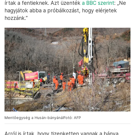
írtak a fentieknek. Azt üzenték
a BBC szerint
: „Ne
hagyjátok abba a próbálkozást, hogy elérjetek
hozzánk.”
Mentőegység a Husán-bányánálFotó: AFP
Arról is írtak, hogy tizenketten vannak a bánya