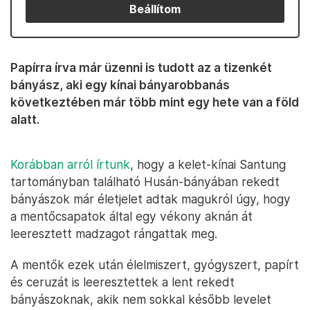
Beállítom
Papírra írva már üzenni is tudott az a tizenkét
bányász, aki egy kínai bányarobbanás
következtében már több mint egy hete van a föld
alatt.
Korábban arról írtunk
, hogy a kelet-kínai Santung
tartományban található Husán-bányában rekedt
bányászok már életjelet adtak magukról úgy, hogy
a mentőcsapatok által egy vékony aknán át
leeresztett madzagot rángattak meg.
A mentők ezek után élelmiszert, gyógyszert, papírt
és ceruzát is leeresztettek a lent rekedt
bányászoknak, akik nem sokkal később levelet