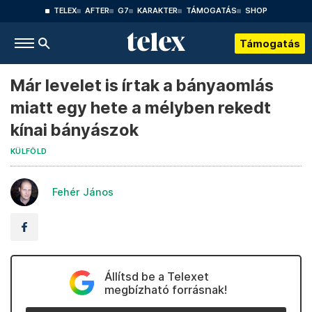
TELEX
AFTER
G7
KARAKTER
TÁMOGATÁS
SHOP
Támogatás
Már levelet is írtak a bányaomlás
miatt egy hete a mélyben rekedt
kínai bányászok
KÜLFÖLD
Fehér János
Állítsd be a Telexet
megbízható forrásnak!