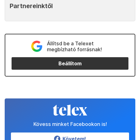
Partnereinktől
Állítsd be a Telexet
megbízható forrásnak!
Beállítom
Kövess minket Facebookon is!
Követem!