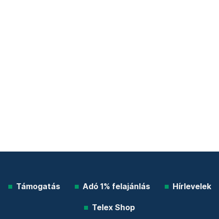
Támogatás
Adó 1% felajánlás
Hírlevelek
Telex Shop