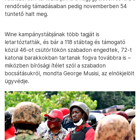
rendőrség támadásaiban pedig novemberben 54
tüntető halt meg.
Wine kampánystábjának több tagját is
letartóztatták, és bár a 118 stábtag és támogató
közül 46-ot csütörtökön szabadon engedtek, 72-t
katonai barakkokban tartanak fogva továbbra is –
miközben bírósági ítélet szól a szabadon
bocsátásukról, mondta George Musisi, az elnökjelölt
ügyvédje.