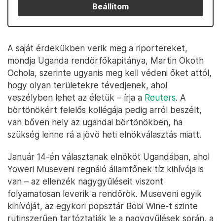
Beállítom
A saját érdekükben verik meg a riportereket,
mondja Uganda rendőrfőkapitánya, Martin Okoth
Ochola, szerinte ugyanis meg kell védeni őket attól,
hogy olyan területekre tévedjenek, ahol
veszélyben lehet az életük – írja a
Reuters
. A
börtönökért felelős kollégája pedig arról beszélt,
van bőven hely az ugandai börtönökben, ha
szükség lenne rá a jövő heti elnökválasztás miatt.
Január 14-én választanak elnököt Ugandában, ahol
Yoweri Museveni regnáló államfőnek tíz kihívója is
van – az ellenzék nagygyűléseit viszont
folyamatosan leverik a rendőrök. Museveni egyik
kihívóját, az egykori popsztár Bobi Wine-t szinte
rutinszerűen tartóztatják le a nagygyűlések során, a