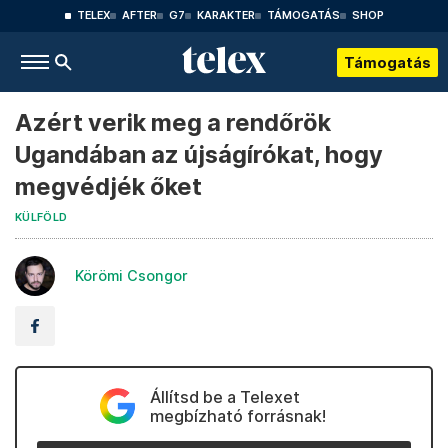
TELEX
AFTER
G7
KARAKTER
TÁMOGATÁS
SHOP
Támogatás
Azért verik meg a rendőrök
Ugandában az újságírókat, hogy
megvédjék őket
KÜLFÖLD
Körömi Csongor
Állítsd be a Telexet
megbízható forrásnak!