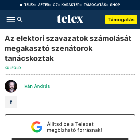
TELEX
AFTER
G7
KARAKTER
TÁMOGATÁS
SHOP
Támogatás
Az elektori szavazatok számolását
megakasztó szenátorok
tanácskoztak
KÜLFÖLD
Iván András
Állítsd be a Telexet
megbízható forrásnak!