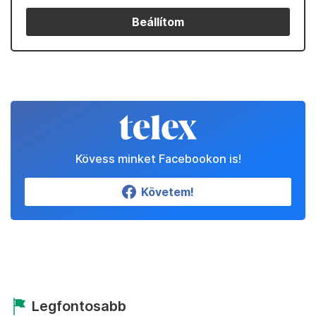
Beállítom
Kövess minket Facebookon is!
Követem!
Legfontosabb