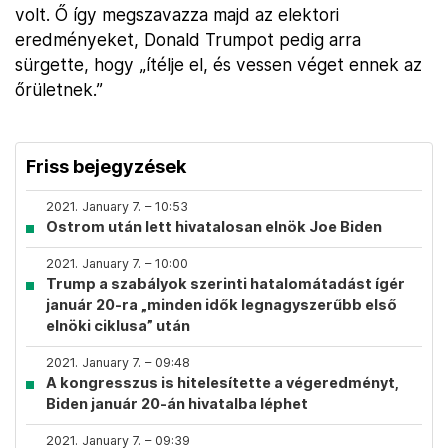
volt. Ő így megszavazza majd az elektori
eredményeket, Donald Trumpot pedig arra
sürgette, hogy „ítélje el, és vessen véget ennek az
őrületnek.”
Friss bejegyzések
2021. January 7. – 10:53
Ostrom után lett hivatalosan elnök Joe Biden
2021. January 7. – 10:00
Trump a szabályok szerinti hatalomátadást ígér
január 20-ra „minden idők legnagyszerűbb első
elnöki ciklusa” után
2021. January 7. – 09:48
A kongresszus is hitelesítette a végeredményt,
Biden január 20-án hivatalba léphet
2021. January 7. – 09:39