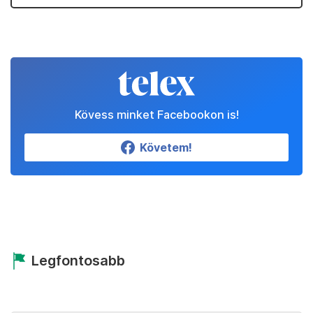
Kövess minket Facebookon is!
Követem!
Legfontosabb