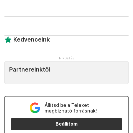
Kedvenceink
Partnereinktől
Állítsd be a Telexet
megbízható forrásnak!
Beállítom