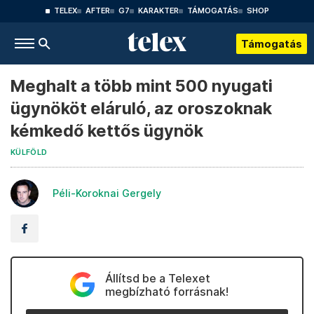
TELEX
AFTER
G7
KARAKTER
TÁMOGATÁS
SHOP
Támogatás
Meghalt a több mint 500 nyugati
ügynököt eláruló, az oroszoknak
kémkedő kettős ügynök
KÜLFÖLD
Péli-Koroknai Gergely
Állítsd be a Telexet
megbízható forrásnak!