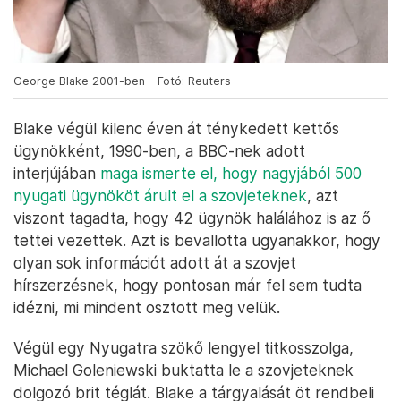
George Blake 2001-ben – Fotó: Reuters
Blake végül kilenc éven át ténykedett kettős
ügynökként, 1990-ben, a BBC-nek adott
interjújában
maga ismerte el, hogy nagyjából 500
nyugati ügynököt árult el a szovjeteknek
, azt
viszont tagadta, hogy 42 ügynök halálához is az ő
tettei vezettek. Azt is bevallotta ugyanakkor, hogy
olyan sok információt adott át a szovjet
hírszerzésnek, hogy pontosan már fel sem tudta
idézni, mi mindent osztott meg velük.
Végül egy Nyugatra szökő lengyel titkosszolga,
Michael Goleniewski buktatta le a szovjeteknek
dolgozó brit téglát. Blake a tárgyalását öt rendbeli