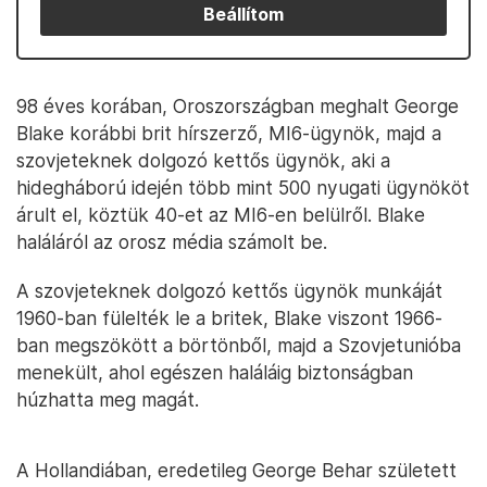
Beállítom
98 éves korában, Oroszországban meghalt George
Blake korábbi brit hírszerző, MI6-ügynök, majd a
szovjeteknek dolgozó kettős ügynök, aki a
hidegháború idején több mint 500 nyugati ügynököt
árult el, köztük 40-et az MI6-en belülről. Blake
haláláról az orosz média számolt be.
A szovjeteknek dolgozó kettős ügynök munkáját
1960-ban fülelték le a britek, Blake viszont 1966-
ban megszökött a börtönből, majd a Szovjetunióba
menekült, ahol egészen haláláig biztonságban
húzhatta meg magát.
A Hollandiában, eredetileg George Behar született