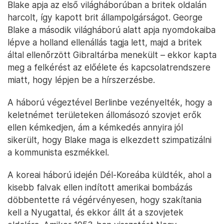
Blake apja az első világháborúban a britek oldalán
harcolt, így kapott brit állampolgárságot. George
Blake a második világháború alatt apja nyomdokaiba
lépve a holland ellenállás tagja lett, majd a britek
által ellenőrzött Gibraltárba menekült – ekkor kapta
meg a felkérést az előélete és kapcsolatrendszere
miatt, hogy lépjen be a hírszerzésbe.
A háború végeztével Berlinbe vezényelték, hogy a
keletnémet területeken állomásozó szovjet erők
ellen kémkedjen, ám a kémkedés annyira jól
sikerült, hogy Blake maga is elkezdett szimpatizálni
a kommunista eszmékkel.
A koreai háború idején Dél-Koreába küldték, ahol a
kisebb falvak ellen indított amerikai bombázás
döbbentette rá végérvényesen, hogy szakítania
kell a Nyugattal, és ekkor állt át a szovjetek