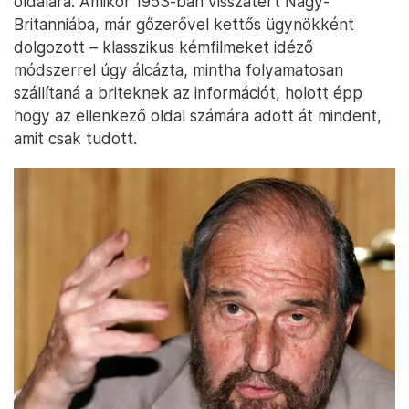
oldalára. Amikor 1953-ban visszatért Nagy-
Britanniába, már gőzerővel kettős ügynökként
dolgozott – klasszikus kémfilmeket idéző
módszerrel úgy álcázta, mintha folyamatosan
szállítaná a briteknek az információt, holott épp
hogy az ellenkező oldal számára adott át mindent,
amit csak tudott.