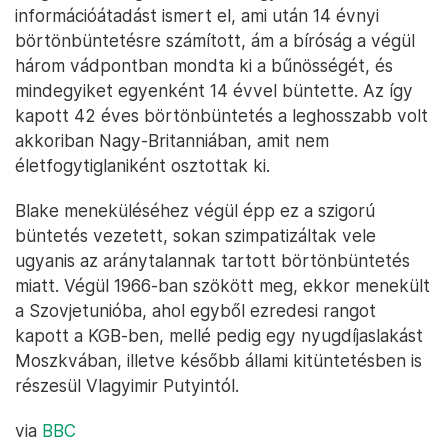
információátadást ismert el, ami után 14 évnyi
börtönbüntetésre számított, ám a bíróság a végül
három vádpontban mondta ki a bűnösségét, és
mindegyiket egyenként 14 évvel büntette. Az így
kapott 42 éves börtönbüntetés a leghosszabb volt
akkoriban Nagy-Britanniában, amit nem
életfogytiglaniként osztottak ki.
Blake meneküléséhez végül épp ez a szigorú
büntetés vezetett, sokan szimpatizáltak vele
ugyanis az aránytalannak tartott börtönbüntetés
miatt. Végül 1966-ban szökött meg, ekkor menekült
a Szovjetunióba, ahol egyből ezredesi rangot
kapott a KGB-ben, mellé pedig egy nyugdíjaslakást
Moszkvában, illetve később állami kitüntetésben is
részesül Vlagyimir Putyintól.
via
BBC