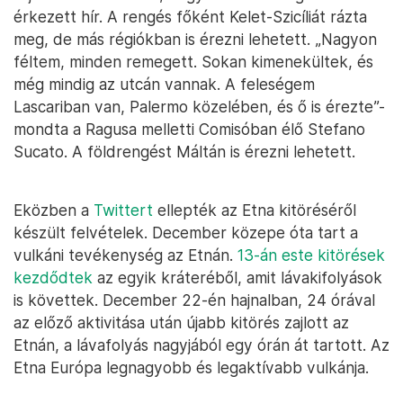
érkezett hír. A rengés főként Kelet-Szicíliát rázta
meg, de más régiókban is érezni lehetett. „Nagyon
féltem, minden remegett. Sokan kimenekültek, és
még mindig az utcán vannak. A feleségem
Lascariban van, Palermo közelében, és ő is érezte”-
mondta a Ragusa melletti Comisóban élő Stefano
Sucato. A földrengést Máltán is érezni lehetett.
Eközben a
Twittert
ellepték az Etna kitöréséről
készült felvételek. December közepe óta tart a
vulkáni tevékenység az Etnán.
13-án este kitörések
kezdődtek
az egyik kráteréből, amit lávakifolyások
is követtek. December 22-én hajnalban, 24 órával
az előző aktivitása után újabb kitörés zajlott az
Etnán, a lávafolyás nagyjából egy órán át tartott. Az
Etna Európa legnagyobb és legaktívabb vulkánja.