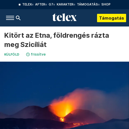
TELEX
AFTER
G7
KARAKTER
TÁMOGATÁS
SHOP
Támogatás
Kitört az Etna, földrengés rázta
meg Szicíliát
frissítve
KÜLFÖLD