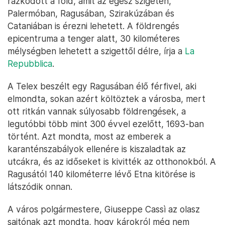
rázkódott a föld, amit az egész szigeten,
Palermóban, Ragusában, Szirakúzában és
Cataniában is érezni lehetett. A földrengés
epicentruma a tenger alatt, 30 kilométeres
mélységben lehetett a szigettől délre, írja a
La
Repubblica
.
A Telex beszélt egy Ragusában élő férfivel, aki
elmondta, sokan azért költöztek a városba, mert
ott ritkán vannak súlyosabb földrengések, a
legutóbbi több mint 300 évvel ezelőtt, 1693-ban
történt. Azt mondta, most az emberek a
karanténszabályok ellenére is kiszaladtak az
utcákra, és az időseket is kivitték az otthonokból. A
Ragusától 140 kilométerre lévő Etna kitörése is
látszódik onnan.
A város polgármestere, Giuseppe Cassì az olasz
sajtónak azt mondta, hogy károkról még nem