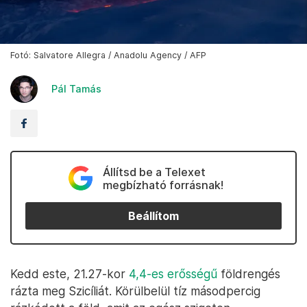
Fotó: Salvatore Allegra / Anadolu Agency / AFP
Pál Tamás
Állítsd be a Telexet
megbízható forrásnak!
Beállítom
Kedd este, 21.27-kor
4,4-es erősségű
földrengés
rázta meg Szicíliát. Körülbelül tíz másodpercig