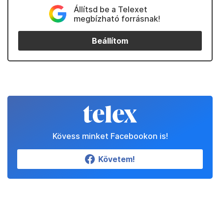
Állítsd be a Telexet
megbízható forrásnak!
Beállítom
Kövess minket Facebookon is!
Követem!