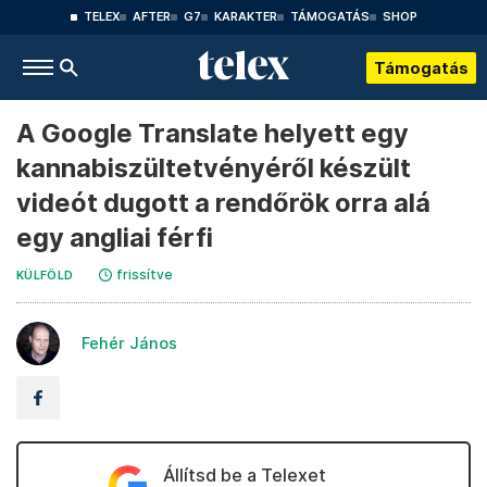
TELEX
AFTER
G7
KARAKTER
TÁMOGATÁS
SHOP
Támogatás
A Google Translate helyett egy
kannabiszültetvényéről készült
videót dugott a rendőrök orra alá
egy angliai férfi
frissítve
KÜLFÖLD
Fehér János
Állítsd be a Telexet