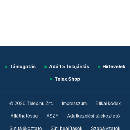
Támogatás
Adó 1% felajánlás
Hírlevelek
Telex Shop
© 2026 Telex.hu Zrt.
Impresszum
Etikai kódex
Átláthatóság
ÁSZF
Adatkezelési tájékoztató
Sütitájékoztató
Süti beállítások
Szabályzatok