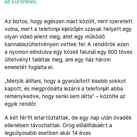
az Euronews
.
Az biztos, hogy egészen mást közölt, mint szeretett
volna, mert a telefonja kijelzőjén szavak helyett egy
olyan videó jelent meg, amit egy működő
kannabiszültetvényen vettek fel. A rendőrök ezen
a nyomon elindulva egy közeli falunál egy 600 töves
ültetvényt találtak meg, ami egy ház három
emeletét foglalta el.
„Merjük állítani, hogy a gyanúsított kisebb sokkot
kapott, és megpróbálta lezárni a telefonját abba
reménykedve, hogy senki sem látta” – közölte az
egyik rendőr.
A két férfit letartóztattak, de egy nap után óvadék
ellenében távozhattak. Drog előállításáért a
legsúlyosabb esetben akár 14 éves