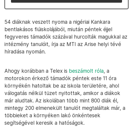
54 diáknak veszett nyoma a nigériai Kankara
bentlakásos fiúiskolájából, miután péntek éjjel
fegyveres támadók százával hurcolták magukkal az
intézmény tanulóit, írja az MTI az Arise helyi tévé
híradása nyomán.
Ahogy korábban a Telex is
beszámolt róla
, a
motorokon érkező támadók péntek este 11 óra
környékén hatoltak be az iskola területére, ahol
válogatás nélkül tüzet nyitottak, amikor a diákok
már aludtak. Az iskolában több mint 800 diák él,
mintegy 200 elmenekült tanulót megtaláltak már, a
többieket a környéken lakó önkéntesek
segítségével keresik a hatóságok.