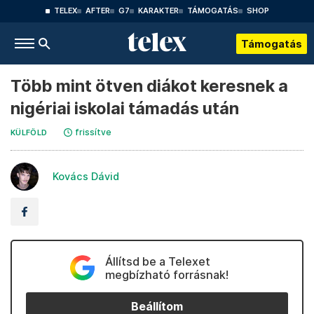
TELEX
AFTER
G7
KARAKTER
TÁMOGATÁS
SHOP
Támogatás
Több mint ötven diákot keresnek a
nigériai iskolai támadás után
frissítve
KÜLFÖLD
Kovács Dávid
Állítsd be a Telexet
megbízható forrásnak!
Beállítom