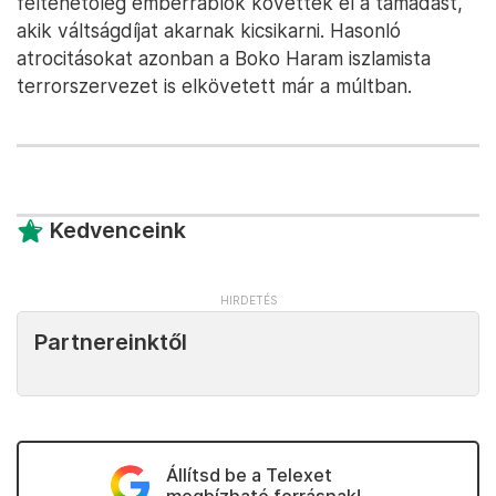
feltehetőleg emberrablók követték el a támadást,
akik váltságdíjat akarnak kicsikarni. Hasonló
atrocitásokat azonban a Boko Haram iszlamista
terrorszervezet is elkövetett már a múltban.
Kedvenceink
Partnereinktől
Állítsd be a Telexet