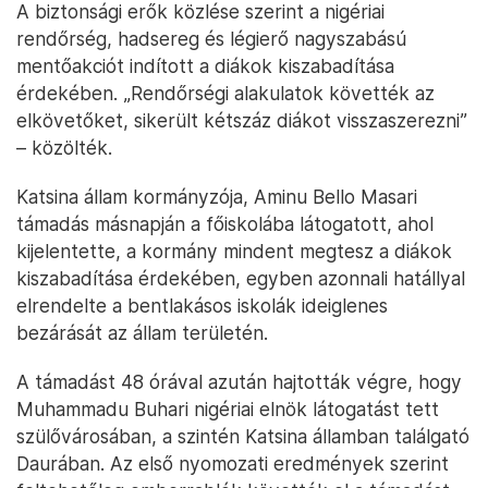
A biztonsági erők közlése szerint a nigériai
rendőrség, hadsereg és légierő nagyszabású
mentőakciót indított a diákok kiszabadítása
érdekében. „Rendőrségi alakulatok követték az
elkövetőket, sikerült kétszáz diákot visszaszerezni”
– közölték.
Katsina állam kormányzója, Aminu Bello Masari
támadás másnapján a főiskolába látogatott, ahol
kijelentette, a kormány mindent megtesz a diákok
kiszabadítása érdekében, egyben azonnali hatállyal
elrendelte a bentlakásos iskolák ideiglenes
bezárását az állam területén.
A támadást 48 órával azután hajtották végre, hogy
Muhammadu Buhari nigériai elnök látogatást tett
szülővárosában, a szintén Katsina államban találgató
Daurában. Az első nyomozati eredmények szerint