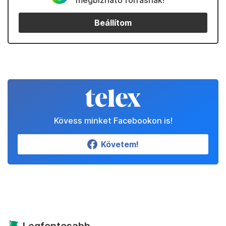
megbízható forrásnak!
Beállítom
Kövess minket Facebookon is!
Követem!