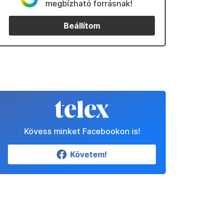
megbízható forrásnak!
Beállítom
Kövess minket Facebookon is!
Követem!