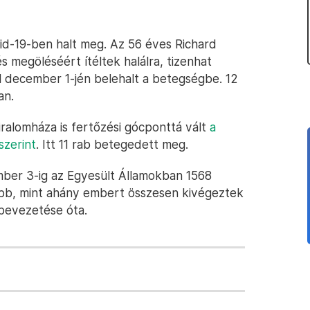
vid-19-ben halt meg. Az 56 éves Richard
s megöléséért ítéltek halálra, tizenhat
l december 1-jén belehalt a betegségbe. 12
an.
iralomháza is fertőzési gócponttá vált
a
szerint
. Itt 11 rab betegedett meg.
mber 3-ig az Egyesült Államokban 1568
öbb, mint ahány embert összesen kivégeztek
 bevezetése óta.