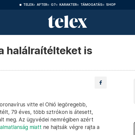
TELEX
AFTER
G7
KARAKTER
TÁMOGATÁS
SHOP
a halálraítélteket is
koronavírus vitte el Ohió legöregebb,
télt, 79 éves, több sztrókon is átesett,
lt meg. Az ügyvédei nemrégiben azért
kalmatlanság miatt
ne hajtsák végre rajta a