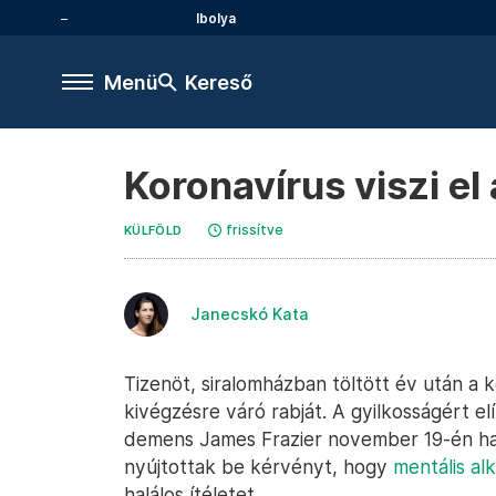
Ibolya
Menü
Kereső
Koronavírus viszi el 
frissítve
KÜLFÖLD
Janecskó Kata
Tizenöt, siralomházban töltött év után a 
kivégzésre váró rabját. A gyilkosságért elí
demens James Frazier november 19-én ha
nyújtottak be kérvényt, hogy
mentális al
halálos ítéletet.