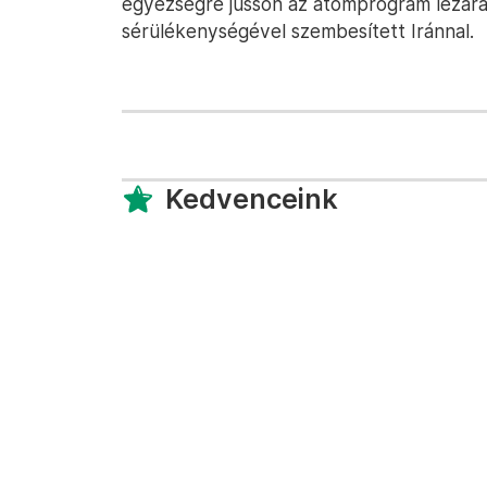
egyezségre jusson az atomprogram lezárá
sérülékenységével szembesített Iránnal.
Kedvenceink