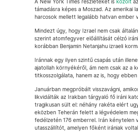
A New York Times részleteket is
közölt
az
támadásra képes a Moszad. Az amerikai lap
harcosok mellett legalább hatvan ember v
Mindezt úgy, hogy Izrael nem csak általá
szerint atomfegyver előállítását célzó i
korábban Benjamin Netanjahu izraeli kormá
Iránnak egy ilyen szintű csapás után ille
ajatollah környékéről, ám nem csak az a 
titkosszolgálata, hanem az is, hogy ebbe
Januárban megpróbált visszavágni, amiko
likvidálták az Irakban tárgyaló fő iráni ka
tragikusan sült el: néhány rakéta elért u
eközben Teherán felett a légvédelem meg
fedélzetén 176 emberrel. Irán kénytelen v
utasszállítót, amelyen főként irániak volta