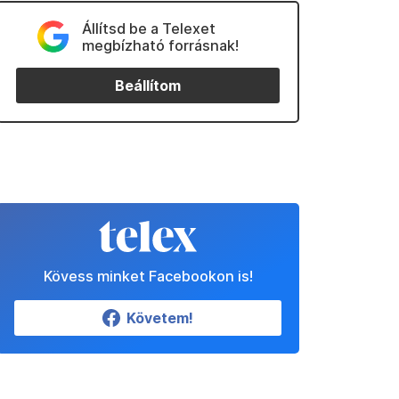
Állítsd be a Telexet
megbízható forrásnak!
Beállítom
Kövess minket Facebookon is!
Követem!