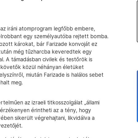
az iráni atomprogram legfőbb embere,
felrobbant egy személyautóba rejtett bomba.
zott károkat, bár Farizade konvoját ez
zután még tűzharcba keveredtek egy
al. A támadásban civilek és testőrök is
 elkövetők közül néhányan életüket
yszínről, miután Farizade is halálos sebet
halt meg.
telműen az izraeli titkosszolgálat „állami
 érzékenyen érintheti az a tény, hogy
ében sikerült végrehajtani, likvidálva a
ezetőjét.