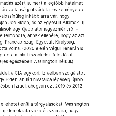
madás azért is, mert a legfőbb hatalmat
atározatlansággal vádolja, és keményebb
valószínűleg inkább arra vár, hogy
en Joe Biden, és az Egyesült Államok új
alások egy újabb atomegyezményről –
 felmondta, annak ellenére, hogy az azt
, Franciaország, Egyesült Királyság,
tta volna. (2020 elején végül Teherán is
program miatti szankciók feloldását
eljes egészében Washington nélkül.)
del, a CIA egykori, Izraelben szolgálatot
y Biden januári hivatalba lépéséig újabb
ésben Izrael, ahogyan ezt 2010 és 2012
ellehetetleníti a tárgyalásokat, Washington
 új, demokrata vezetés számára, hogy