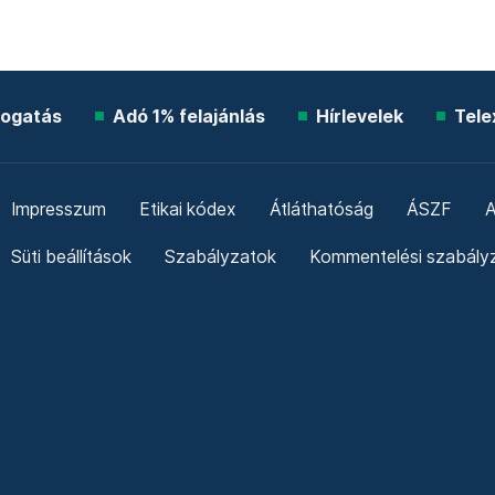
ogatás
Adó 1% felajánlás
Hírlevelek
Tele
Impresszum
Etikai kódex
Átláthatóság
ÁSZF
A
Süti beállítások
Szabályzatok
Kommentelési szabály