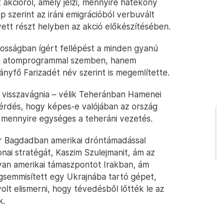
 akcióról, amely jelzi, mennyire hatékony
 szerint az iráni emigrációból verbuvált
ett részt helyben az akció előkészítésében.
nosságban ígért fellépést a minden gyanú
ráni atomprogrammal szemben, hanem
nyfő Farizadét név szerint is megemlítette.
ne visszavágnia – vélik Teheránban Hamenei
kérdés, hogy képes-e valójában az ország
n mennyire egységes a teheráni vezetés.
r Bagdadban amerikai dróntámadással
tonai stratégát, Kaszim Szulejmanit, ám az
gyan amerikai támaszpontot Irakban, ám
semmisített egy Ukrajnába tartó gépet,
olt elismerni, hogy tévedésből lőtték le az
k.