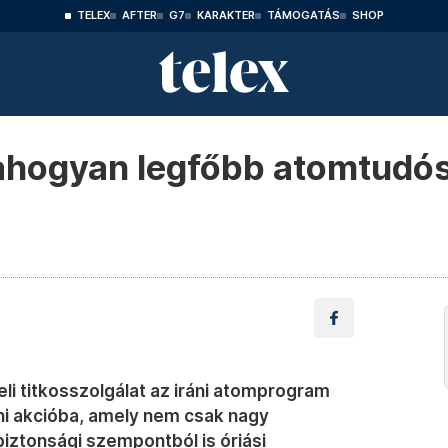
TELEX
AFTER
G7
KARAKTER
TÁMOGATÁS
SHOP
 ahogyan legfőbb atomtudósá
li titkosszolgálat az iráni atomprogram
eni akcióba, amely nem csak nagy
iztonsági szempontból is óriási