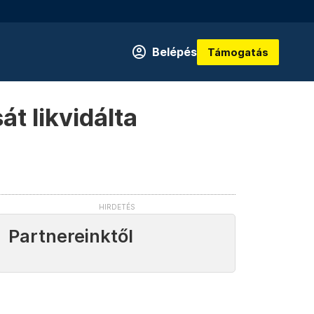
Belépés
Támogatás
t likvidálta
Partnereinktől