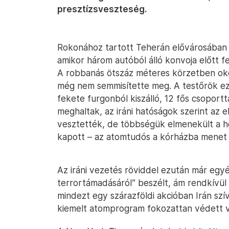
presztízsveszteség.
Rokonához tartott Teherán elővárosában 
amikor három autóból álló konvoja előtt 
A robbanás ötszáz méteres körzetben oko
még nem semmisítette meg. A testőrök e
fekete furgonból kiszálló, 12 fős csoportt
meghaltak, az iráni hatóságok szerint az
vesztették, de többségük elmenekült a hel
kapott – az atomtudós a kórházba menet 
Az iráni vezetés röviddel ezután már egyér
terrortámadásáról” beszélt, ám rendkívül
mindezt egy szárazföldi akcióban Irán szív
kiemelt atomprogram fokozattan védett v