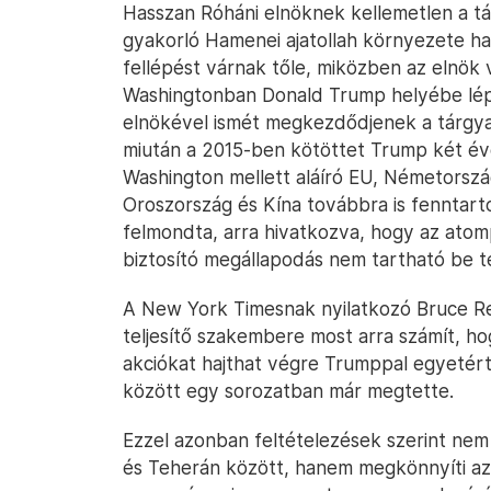
Hasszan Róháni elnöknek kellemetlen a tá
gyakorló Hamenei ajatollah környezete h
fellépést várnak tőle, miközben az elnök 
Washingtonban Donald Trump helyébe lépj
elnökével ismét megkezdődjenek a tárgy
miután a 2015-ben kötöttet Trump két éve
Washington mellett aláíró EU, Németország
Oroszország és Kína továbbra is fenntarto
felmondta, arra hivatkozva, hogy az atom
biztosító megállapodás nem tartható be t
A New York Timesnak nyilatkozó Bruce Rei
teljesítő szakembere most arra számít, hog
akciókat hajthat végre Trumppal egyetért
között egy sorozatban már megtette.
Ezzel azonban feltételezések szerint nem 
és Teherán között, hanem megkönnyíti az