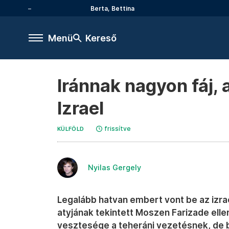
Berta, Bettina
Menü
Kereső
Iránnak nagyon fáj,
Izrael
frissítve
KÜLFÖLD
Nyilas Gergely
Legalább hatvan embert vont be az izrae
atyjának tekintett Moszen Farizade ell
vesztesége a teheráni vezetésnek, de b