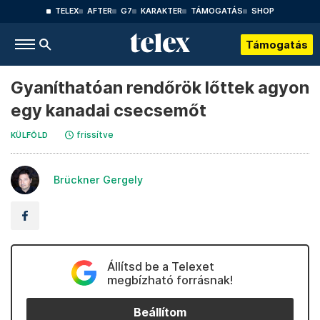
TELEX
AFTER
G7
KARAKTER
TÁMOGATÁS
SHOP
Támogatás
Gyaníthatóan rendőrök lőttek agyon
egy kanadai csecsemőt
frissítve
KÜLFÖLD
Brückner Gergely
Állítsd be a Telexet
megbízható forrásnak!
Beállítom