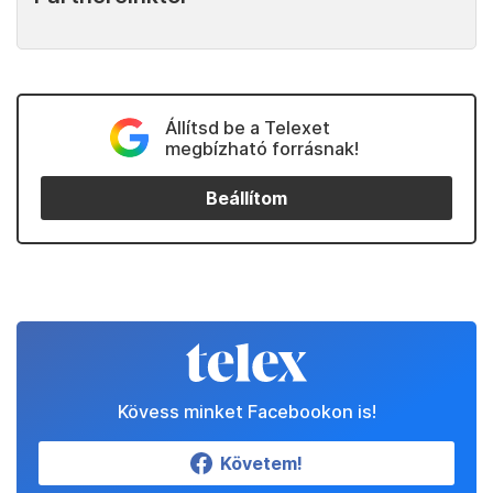
Állítsd be a Telexet
megbízható forrásnak!
Beállítom
Kövess minket Facebookon is!
Követem!