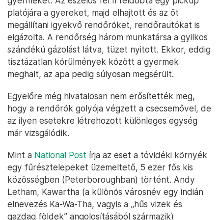
gyermekét. Az eszelős férfi feldobta egy pickup
platójára a gyereket, majd elhajtott és az őt
megállítani igyekvő rendőröket, rendőrautókat is
elgázolta. A rendőrség három munkatársa a gyilkos
szándékú gázolást látva, tüzet nyitott. Ekkor, eddig
tisztázatlan körülmények között a gyermek
meghalt, az apa pedig súlyosan megsérült.
Egyelőre még hivatalosan nem erősítették meg,
hogy a rendőrök golyója végzett a csecsemővel, de
az ilyen esetekre létrehozott különleges egység
már vizsgálódik.
Mint a
National Post
írja az eset a tóvidéki környék
egy fűrésztelepeket üzemeltető, 5 ezer fős kis
közösségben (Peterboroughban) történt. Andy
Letham, Kawartha (a különös városnév egy indián
elnevezés Ka-Wa-Tha, vagyis a „hűs vizek és
gazdag földek” angolosításából származik)