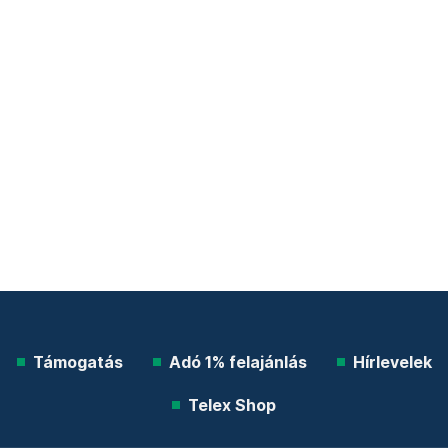
Támogatás
Adó 1% felajánlás
Hírlevelek
Telex Shop