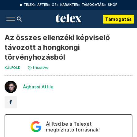
TELEX
AFTER
G7
KARAKTER
TÁMOGATÁS
SHOP
Támogatás
Az összes ellenzéki képviselő
távozott a hongkongi
törvényhozásból
frissítve
KÜLFÖLD
Ághassi Attila
Állítsd be a Telexet
megbízható forrásnak!