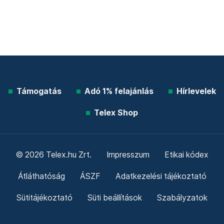
Támogatás
Adó 1% felajánlás
Hírlevelek
Telex Shop
© 2026 Telex.hu Zrt.
Impresszum
Etikai kódex
Átláthatóság
ÁSZF
Adatkezelési tájékoztató
Sütitájékoztató
Süti beállítások
Szabályzatok
Kommentelési szabályzat
Telex Sales