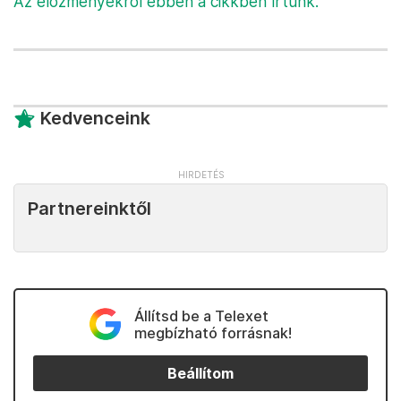
Az előzményekről ebben a cikkben írtunk.
Kedvenceink
Partnereinktől
Állítsd be a Telexet
megbízható forrásnak!
Beállítom