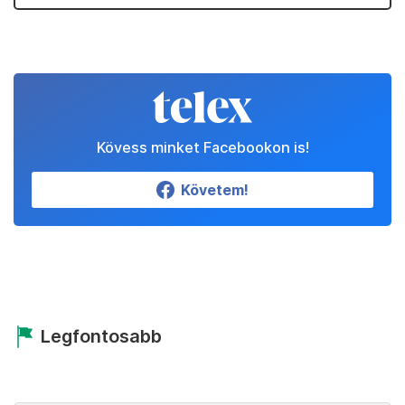
Kövess minket Facebookon is!
Követem!
Legfontosabb