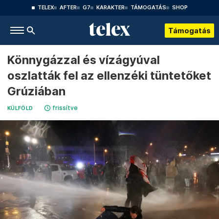
TELEX
AFTER
G7
KARAKTER
TÁMOGATÁS
SHOP
Támogatás
Könnygázzal és vízágyúval
oszlatták fel az ellenzéki tüntetőket
Grúziában
frissítve
KÜLFÖLD