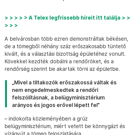
> > > > > A Telex legfrissebb híreit itt találja > >
> > >
A belvárosban több ezren demonstráltak békésen,
de a tömegből néhány száz erőszakosabb tüntető
kivált, és a választási bizottság épületéhez vonult.
Kövekkel kezdték dobálni a rendőröket, és a
rendőrség szerint be akartak törni az épületbe.
„Mivel a tiltakozók erőszakossá váltak és
nem engedelmeskedtek a rendőri
felszólításnak, a belügyminisztérium
arányos és jogos erővel lépett fel”
– indokolta közleményében a grúz
belügyminisztérium, miért vetett be könnygázt és
vízágyút a tömeg feloszlatására.