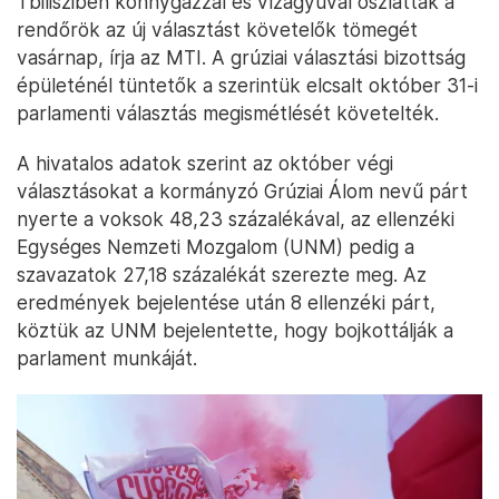
Tbilisziben könnygázzal és vízágyúval oszlatták a
rendőrök az új választást követelők tömegét
vasárnap, írja az MTI. A grúziai választási bizottság
épületénél tüntetők a szerintük elcsalt október 31-i
parlamenti választás megismétlését követelték.
A hivatalos adatok szerint az október végi
választásokat a kormányzó Grúziai Álom nevű párt
nyerte a voksok 48,23 százalékával, az ellenzéki
Egységes Nemzeti Mozgalom (UNM) pedig a
szavazatok 27,18 százalékát szerezte meg. Az
eredmények bejelentése után 8 ellenzéki párt,
köztük az UNM bejelentette, hogy bojkottálják a
parlament munkáját.