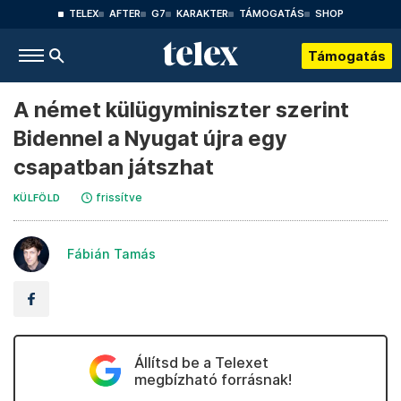
TELEX
AFTER
G7
KARAKTER
TÁMOGATÁS
SHOP
Támogatás
A német külügyminiszter szerint
Bidennel a Nyugat újra egy
csapatban játszhat
frissítve
KÜLFÖLD
Fábián Tamás
Állítsd be a Telexet
megbízható forrásnak!