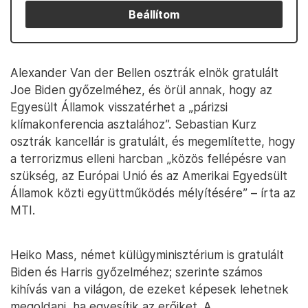
Beállítom
Alexander Van der Bellen osztrák elnök gratulált
Joe Biden győzelméhez, és örül annak, hogy az
Egyesült Államok visszatérhet a „párizsi
klímakonferencia asztalához”. Sebastian Kurz
osztrák kancellár is gratulált, és megemlítette, hogy
a terrorizmus elleni harcban „közös fellépésre van
szükség, az Európai Unió és az Amerikai Egyedsült
Államok közti együttműködés mélyítésére” – írta az
MTI.
Heiko Mass, német külügyminisztérium is gratulált
Biden és Harris győzelméhez; szerinte számos
kihívás van a világon, de ezeket képesek lehetnek
megoldani, ha egyesítik az erőiket. A