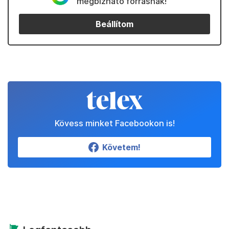
megbízható forrásnak!
Beállítom
Kövess minket Facebookon is!
Követem!