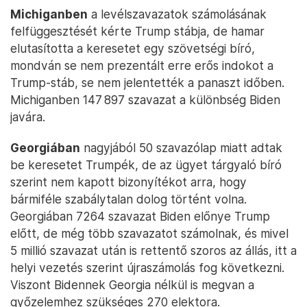
Michiganben
a levélszavazatok számolásának
felfüggesztését kérte Trump stábja, de hamar
elutasította a keresetet egy szövetségi bíró,
mondván se nem prezentált erre erős indokot a
Trump-stáb, se nem jelentették a panaszt időben.
Michiganben 147 897 szavazat a különbség Biden
javára.
Georgiában
nagyjából 50 szavazólap miatt adtak
be keresetet Trumpék, de az ügyet tárgyaló bíró
szerint nem kapott bizonyítékot arra, hogy
bármiféle szabálytalan dolog történt volna.
Georgiában 7264 szavazat Biden előnye Trump
előtt, de még több szavazatot számolnak, és mivel
5 millió szavazat után is rettentő szoros az állás, itt a
helyi vezetés szerint újraszámolás fog következni.
Viszont Bidennek Georgia nélkül is megvan a
győzelemhez szükséges 270 elektora.