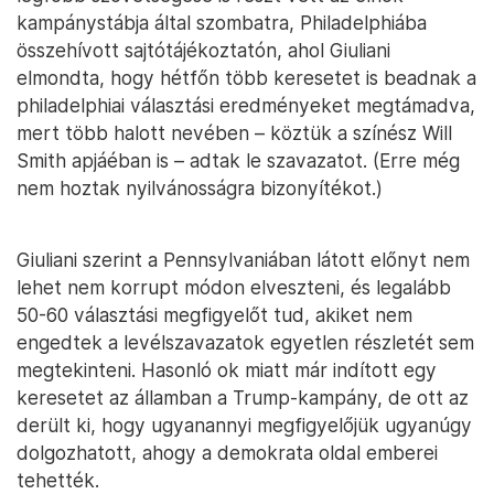
kampánystábja által szombatra, Philadelphiába
összehívott sajtótájékoztatón, ahol Giuliani
elmondta, hogy hétfőn több keresetet is beadnak a
philadelphiai választási eredményeket megtámadva,
mert több halott nevében – köztük a színész Will
Smith apjáéban is – adtak le szavazatot. (Erre még
nem hoztak nyilvánosságra bizonyítékot.)
Giuliani szerint a Pennsylvaniában látott előnyt nem
lehet nem korrupt módon elveszteni, és legalább
50-60 választási megfigyelőt tud, akiket nem
engedtek a levélszavazatok egyetlen részletét sem
megtekinteni. Hasonló ok miatt már indított egy
keresetet az államban a Trump-kampány, de ott az
derült ki, hogy ugyanannyi megfigyelőjük ugyanúgy
dolgozhatott, ahogy a demokrata oldal emberei
tehették.