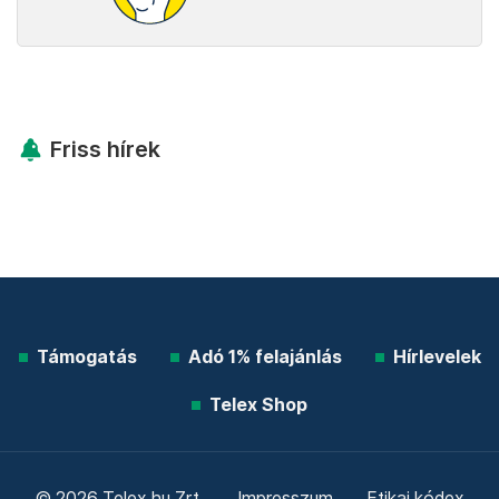
Friss hírek
Támogatás
Adó 1% felajánlás
Hírlevelek
Telex Shop
© 2026 Telex.hu Zrt.
Impresszum
Etikai kódex