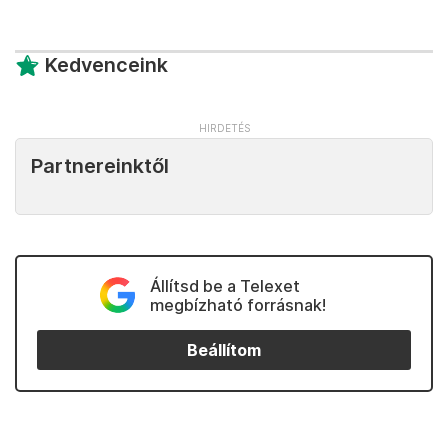
Kedvenceink
Partnereinktől
Állítsd be a Telexet
megbízható forrásnak!
Beállítom