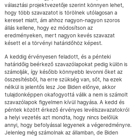
választási projektvezetője szerint könnyen lehet,
hogy több szavazatot is törölnek utólagosan a
kereset miatt, ám ahhoz nagyon-nagyon szoros
állás kellene, hogy ez módosítson az
eredményeken, mert nagyon kevés szavazat
késett el a törvényi határidőhöz képest.
A keddig érvényesen feladott, és a pénteki
határidőig beérkező szavazólapokat pedig külön is
számolják, így később könnyebb levonni őket az
összesítésből, ha erre szükség van, sőt, ha ezek
nélkül is jelentős lesz Joe Biden előnye, akkor
tulajdonképpen okafogyottá válik a nem is számolt
szavazólapok figyelmen kívül hagyása. A kedd és
péntek között érkező érvényes levélszavazatokról
a helyi vezetés azt mondta, hogy nincs belőlük
annyi, hogy befolyással legyenek a végeredményre.
Jelenleg még számolnak az államban, de Biden