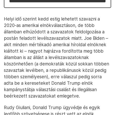
Helyi idő szerint kedd estig lehetett szavazni a
2020-as amerikai elnökválasztáson, de több
államban elhúzódott a szavazatok feldolgozása a
postán feladott levélszavazatok miatt. Joe Biden –
akit minden mértékadó amerikai híroldal elnöknek
kiáltott ki – nagyot hajrázva fordította meg több
államban is az állást a levélszavazatoknak
köszönhetően (a demokraták közül sokkan többen
szavaztak levélben, a republikánusok közül pedig
többen személyesen), erre válaszul pedig sorra
adta be a kereseteket Donald Trump elnök
kampánystábja választási csalást és illegálisan
beérkezett szavazatokat emlegetve.
Rudy Giuliani, Donald Trump ügyvédje és egyik
legfőbb szövetségese is részt vett az elnök