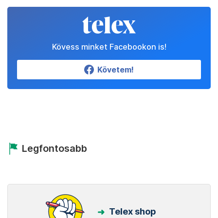
Kövess minket Facebookon is!
Követem!
Legfontosabb
Telex shop