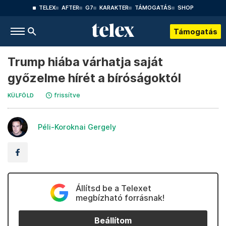
TELEX
AFTER
G7
KARAKTER
TÁMOGATÁS
SHOP
Támogatás
Trump hiába várhatja saját
győzelme hírét a bíróságoktól
frissítve
KÜLFÖLD
Péli-Koroknai Gergely
Állítsd be a Telexet
megbízható forrásnak!
Beállítom