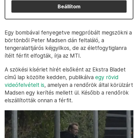
Beállítom
Egy bombával fenyegetve megpróbált megszökni a
börtönből Peter Madsen dán feltaláló, a
tengeralattjárós kéjgyilkos, de az életfogytiglanra
ítélt férfit elfogták, írja az MTI.
A szökési kísérlet hírét elsőként az Ekstra Bladet
című lap közölte kedden, publikálva
egy rövid
videófelvételt is
, amelyen a rendőrök által körülzárt
Madsen egy kerítés mellett ül. Később a rendőrök
elszállították onnan a férfit.