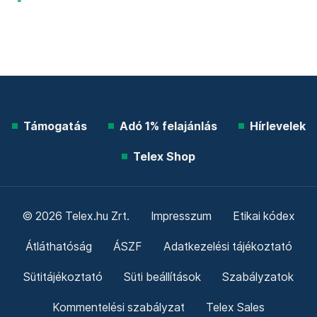
Támogatás
Adó 1% felajánlás
Hírlevelek
Telex Shop
© 2026 Telex.hu Zrt.
Impresszum
Etikai kódex
Átláthatóság
ÁSZF
Adatkezelési tájékoztató
Sütitájékoztató
Süti beállítások
Szabályzatok
Kommentelési szabályzat
Telex Sales