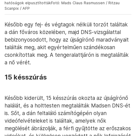
hatóságok elpusztítottákFotó: Mads Claus Rasmussen / Ritzau
Scanpix / AFP
Később egy fej- és végtagok nélküli torzót találtak
a dán főváros közelében, majd DNS-vizsgálattal
bebizonyosodott, hogy az újságírónő maradványait
találták meg, akit egyértelműen szándékosan
csonkítottak meg. A tengeralattjárón is megtalálták
a nő vérét.
15 késszúrás
Később kiderült, 15 késszúrás okozta az újságírónő
halálát, és a holttesten megtalálták Madsen DNS-ét
is. Sőt, a dán feltaláló számítógépén olyan
videófelvételeket is találtak, amelyek nők
megölését ábrázolják, a férfi gyűjtötte az erőszakos
videókat, és különösen vonzódott a nők lefejezését