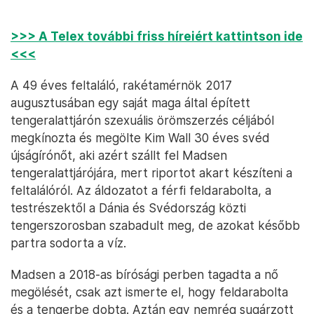
>>> A Telex további friss híreiért kattintson ide
<<<
A 49 éves feltaláló, rakétamérnök 2017
augusztusában egy saját maga által épített
tengeralattjárón szexuális örömszerzés céljából
megkínozta és megölte Kim Wall 30 éves svéd
újságírónőt, aki azért szállt fel Madsen
tengeralattjárójára, mert riportot akart készíteni a
feltalálóról. Az áldozatot a férfi feldarabolta, a
testrészektől a Dánia és Svédország közti
tengerszorosban szabadult meg, de azokat később
partra sodorta a víz.
Madsen a 2018-as bírósági perben tagadta a nő
megölését, csak azt ismerte el, hogy feldarabolta
és a tengerbe dobta. Aztán egy nemrég sugárzott