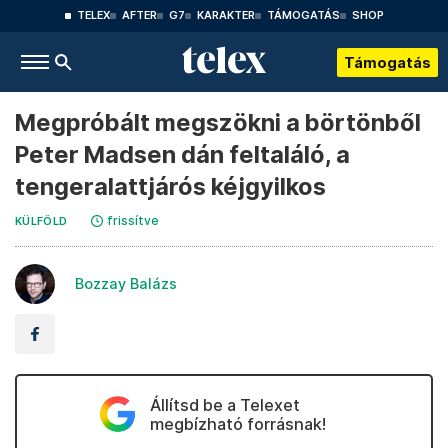
TELEX
AFTER
G7
KARAKTER
TÁMOGATÁS
SHOP
Támogatás
Megpróbált megszökni a börtönből
Peter Madsen dán feltaláló, a
tengeralattjárós kéjgyilkos
frissítve
KÜLFÖLD
Bozzay Balázs
Állítsd be a Telexet
megbízható forrásnak!