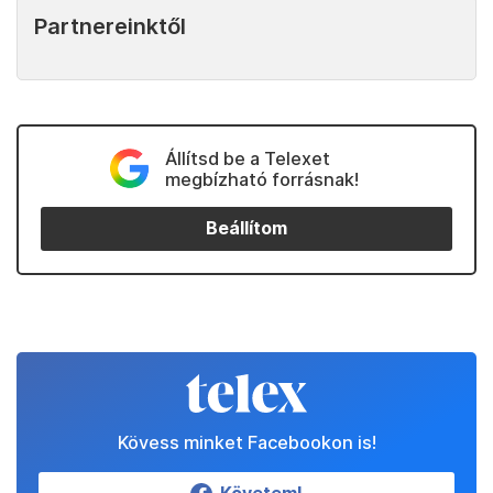
Partnereinktől
Állítsd be a Telexet
megbízható forrásnak!
Beállítom
Kövess minket Facebookon is!