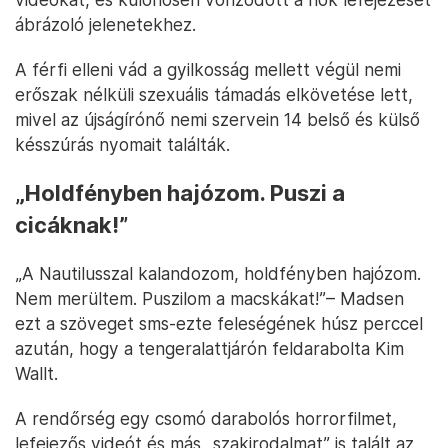
ábrázoló jelenetekhez.
A férfi elleni vád a gyilkosság mellett végül nemi
erőszak nélküli szexuális támadás elkövetése lett,
mivel az újságírónő nemi szervein 14 belső és külső
késszúrás nyomait találták.
„Holdfényben hajózom. Puszi a
cicáknak!”
„A Nautilusszal kalandozom, holdfényben hajózom.
Nem merültem. Puszilom a macskákat!”– Madsen
ezt a szöveget sms-ezte feleségének húsz perccel
azután, hogy a tengeralattjárón feldarabolta Kim
Wallt.
A rendőrség egy csomó darabolós horrorfilmet,
lefejezős videót és más „szakirodalmat” is talált az