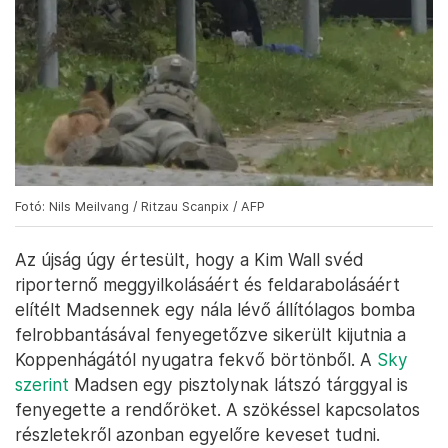
Fotó: Nils Meilvang / Ritzau Scanpix / AFP
Az újság úgy értesült, hogy a Kim Wall svéd
riporternő meggyilkolásáért és feldarabolásáért
elítélt Madsennek egy nála lévő állítólagos bomba
felrobbantásával fenyegetőzve sikerült kijutnia a
Koppenhágától nyugatra fekvő börtönből. A
Sky
szerint
Madsen egy pisztolynak látszó tárggyal is
fenyegette a rendőröket. A szökéssel kapcsolatos
részletekről azonban egyelőre keveset tudni.