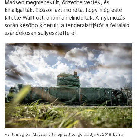
Madsen megmenekült, őrizetbe vették, és
kihallgatták. Először azt mondta, hogy még este
kitette Wallt ott, ahonnan elindultak. A nyomozás
során később kiderült: a tengeralattjárót a feltaláló
szándékosan süllyesztette el.
Az itt még ép, Madsen által épített tengeralattjárót 2018-ban a