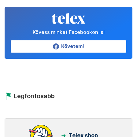
Kövess minket Facebookon is!
Követem!
Legfontosabb
Telex shop