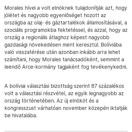
Morales hívei a volt elnöknek tulajdonítják azt, hogy
jólétet és nagyobb egyenlőséget hozott az
országba az olaj- és gáztartalékok államosításával, a
szociális programokba fektetéssel, és azzal, hogy az
ország a regionális átlaghoz képest nagyobb
gazdasági növekedésen ment keresztül. Bolíviába
való visszatérése után azonban inkább arra lehet
számítani, hogy Morales tanácsadóként, semmint a
leendő Arce-kormány tagjaként fog tevékenykedni.
A bolíviai választási bizottság szerint 87 százalékos
volt a választási részvétel, az egyik legnagyobb az
ország történetében. Az új elnököt és a
kongresszust várhatóan november közepén iktatják
be hivatalába.