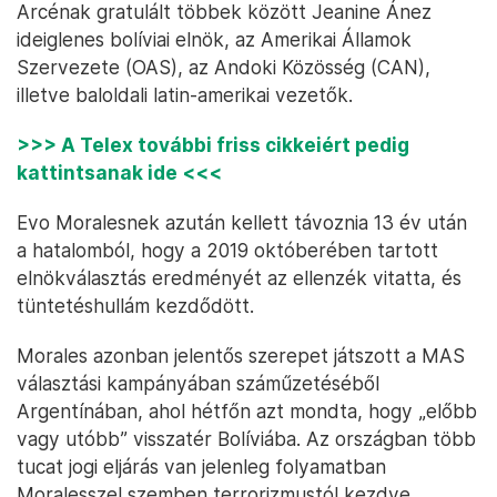
Arcénak gratulált többek között Jeanine Ánez
ideiglenes bolíviai elnök, az Amerikai Államok
Szervezete (OAS), az Andoki Közösség (CAN),
illetve baloldali latin-amerikai vezetők.
>>> A Telex további friss cikkeiért pedig
kattintsanak ide <<<
Evo Moralesnek azután kellett távoznia 13 év után
a hatalomból, hogy a 2019 októberében tartott
elnökválasztás eredményét az ellenzék vitatta, és
tüntetéshullám kezdődött.
Morales azonban jelentős szerepet játszott a MAS
választási kampányában száműzetéséből
Argentínában, ahol hétfőn azt mondta, hogy „előbb
vagy utóbb” visszatér Bolíviába. Az országban több
tucat jogi eljárás van jelenleg folyamatban
Moralesszel szemben terrorizmustól kezdve