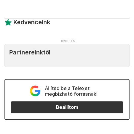
Kedvenceink
Partnereinktől
Állítsd be a Telexet
megbízható forrásnak!
Beállítom