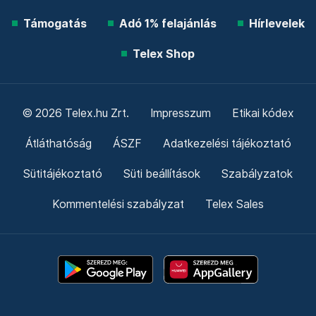
Támogatás
Adó 1% felajánlás
Hírlevelek
Telex Shop
© 2026 Telex.hu Zrt.
Impresszum
Etikai kódex
Átláthatóság
ÁSZF
Adatkezelési tájékoztató
Sütitájékoztató
Süti beállítások
Szabályzatok
Kommentelési szabályzat
Telex Sales