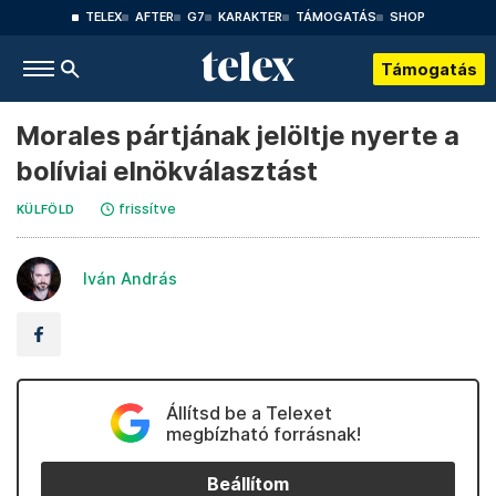
TELEX
AFTER
G7
KARAKTER
TÁMOGATÁS
SHOP
Támogatás
Morales pártjának jelöltje nyerte a
bolíviai elnökválasztást
frissítve
KÜLFÖLD
Iván András
Állítsd be a Telexet
megbízható forrásnak!
Beállítom