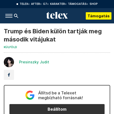
TELEX
AFTER
G7
KARAKTER
TÁMOGATÁS
SHOP
Támogatás
Trump és Biden külön tartják meg
második vitájukat
KÜLFÖLD
Presinszky Judit
Állítsd be a Telexet
megbízható forrásnak!
Beállítom