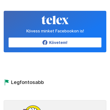
Kövess minket Facebookon is!
Követem!
Legfontosabb