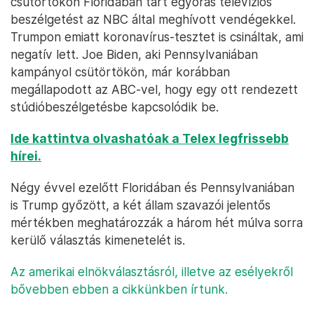
csütörtökön Floridában tart egyórás televíziós
beszélgetést az NBC által meghívott vendégekkel.
Trumpon emiatt koronavírus-tesztet is csináltak, ami
negatív lett. Joe Biden, aki Pennsylvaniában
kampányol csütörtökön, már korábban
megállapodott az ABC-vel, hogy egy ott rendezett
stúdióbeszélgetésbe kapcsolódik be.
Ide kattintva olvashatóak a Telex legfrissebb
hírei.
Négy évvel ezelőtt Floridában és Pennsylvaniában
is Trump győzött, a két állam szavazói jelentős
mértékben meghatározzák a három hét múlva sorra
kerülő választás kimenetelét is.
Az amerikai elnökválasztásról, illetve az esélyekről
bővebben ebben a cikkünkben írtunk.