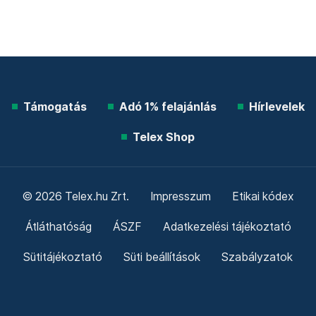
Támogatás
Adó 1% felajánlás
Hírlevelek
Telex Shop
© 2026 Telex.hu Zrt.
Impresszum
Etikai kódex
Átláthatóság
ÁSZF
Adatkezelési tájékoztató
Sütitájékoztató
Süti beállítások
Szabályzatok
Kommentelési szabályzat
Telex Sales