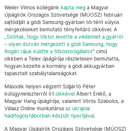
Weiler Vilmos kollégánk
kapta meg
a Magyar
Újságírók Országos Szövetsége (MÚOSZ) februári
sajtódíját a gödi Samsung-gyárban történt súlyos
mérgezéseket bemutató tényfeltáró cikkével. A
„Szóltak, hogy Viktor levette a védelmet a gyárról
– olyan durván mérgezett a gödi Samsung, hogy
Rogán rájuk küldte a titkosszolgálatot
” című
cikkben a Telex újságírója részletesen bemutatta,
hogyan kezelte a kormány a gödi akkugyárban
tapasztalt szabálytalanságokat.
Második helyen végzett Szijjártó Péter
külügyminiszterről írt
cikkével
Albert Enikő, a
Magyar Hang újságírója, valamint Vörös Szabolcs, a
Válasz Online munkatársa
az ukrajnai
hadifogolytáborban készült riportjával
.
A Magyar Újságírók Országos Szövetsége (MÚOSZ)