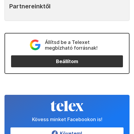
Partnereinktől
Állítsd be a Telexet
megbízható forrásnak!
Beállítom
Kövess minket Facebookon is!
Követem!