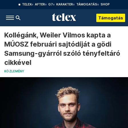
TELEX
AFTER
G7
KARAKTER
TÁMOGATÁS
SHOP
Támogatás
Kollégánk, Weiler Vilmos kapta a
MÚOSZ februári sajtódíját a gödi
Samsung-gyárról szóló tényfeltáró
cikkével
KÖZLEMÉNY