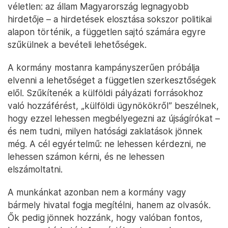
véletlen: az állam Magyarország legnagyobb
hirdetője – a hirdetések elosztása sokszor politikai
alapon történik, a független sajtó számára egyre
szűkülnek a bevételi lehetőségek.
A kormány mostanra kampányszerűen próbálja
elvenni a lehetőséget a független szerkesztőségek
elől. Szűkítenék a külföldi pályázati forrásokhoz
való hozzáférést, „külföldi ügynökökről” beszélnek,
hogy ezzel lehessen megbélyegezni az újságírókat –
és nem tudni, milyen hatósági zaklatások jönnek
még. A cél egyértelmű: ne lehessen kérdezni, ne
lehessen számon kérni, és ne lehessen
elszámoltatni.
A munkánkat azonban nem a kormány vagy
bármely hivatal fogja megítélni, hanem az olvasók.
Ők pedig jönnek hozzánk, hogy valóban fontos,