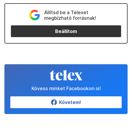
Állítsd be a Telexet
megbízható forrásnak!
Beállítom
Kövess minket Facebookon is!
Követem!