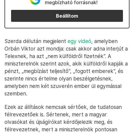
megbízható forrásnak!
Beállítom
Szerda délután megjelent
egy videó
, amelyben
Orbán Viktor azt mondja: csak akkor adna interjút a
Telexnek, ha azt „nem külföldről fizetnék”. A
miniszterelnök szerint azok, akik külföldről kapják a
pénzt, „megbízást teljesítő”, „fogott emberek”, és
szerinte nincs értelme olyan beszélgetésnek,
amelyben nem két szuverén ember ül egymással
szemben.
Ezek az állítások nemcsak sértőek, de tudatosan
félrevezetőek is. Sértenek, mert a magyar
olvasókat és újságírókat kérdőjelezik meg, és
félrevezetnek, mert a miniszterelnök pontosan