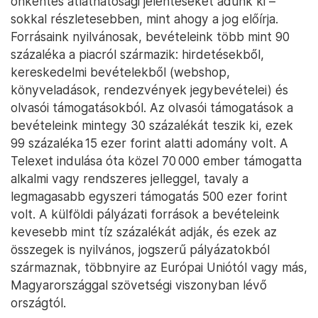
önkéntes átláthatósági jelentéseket adunk ki –
sokkal részletesebben, mint ahogy a jog előírja.
Forrásaink nyilvánosak, bevételeink több mint 90
százaléka a piacról származik: hirdetésekből,
kereskedelmi bevételekből (webshop,
könyveladások, rendezvények jegybevételei) és
olvasói támogatásokból. Az olvasói támogatások a
bevételeink mintegy 30 százalékát teszik ki, ezek
99 százaléka 15 ezer forint alatti adomány volt. A
Telexet indulása óta közel 70 000 ember támogatta
alkalmi vagy rendszeres jelleggel, tavaly a
legmagasabb egyszeri támogatás 500 ezer forint
volt. A külföldi pályázati források a bevételeink
kevesebb mint tíz százalékát adják, és ezek az
összegek is nyilvános, jogszerű pályázatokból
származnak, többnyire az Európai Uniótól vagy más,
Magyarországgal szövetségi viszonyban lévő
országtól.