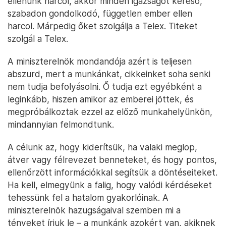
ellenünk harcol, akkor minden igazságot kereső,
szabadon gondolkodó, független ember ellen
harcol. Márpedig őket szolgálja a Telex. Titeket
szolgál a Telex.
A miniszterelnök mondandója azért is teljesen
abszurd, mert a munkánkat, cikkeinket soha senki
nem tudja befolyásolni. Ő tudja ezt egyébként a
leginkább, hiszen amikor az emberei jöttek, és
megpróbálkoztak ezzel az előző munkahelyünkön,
mindannyian felmondtunk.
A célunk az, hogy kiderítsük, ha valaki meglop,
átver vagy félrevezet benneteket, és hogy pontos,
ellenőrzött információkkal segítsük a döntéseiteket.
Ha kell, elmegyünk a falig, hogy valódi kérdéseket
tehessünk fel a hatalom gyakorlóinak. A
miniszterelnök hazugságaival szemben mi a
tényeket írjuk le – a munkánk azokért van, akiknek