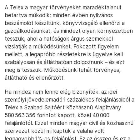
A Telex a magyar törvényeket maradéktalanul
betartva működik: minden évben nyilvános
beszámolót készítünk, könyvvizsgáló ellenőrzi a
gazdálkodásunkat, és mindezt olyan környezetben
tesszük, ahol a hatóságok árgus szemekkel
vizslatják a működésünket. Fokozott figyelem
mellett, a legapróbb részletekre is ügyelve kell
szabályosan és átláthatóan dolgoznunk – és ezt
meg is tesszük. Működésünk tehát törvényes,
átlátható és ellenőrzött.
Ha mindez nem lenne elég bizonyíték: az idei
személyi jövedelemadó 1 százalékos felajánlásaiból a
Telex a Szabad Sajtóért Közhasznú Alapítvány
580 563 356 forintot kapott, közel 40 000
felajánlótól. Ezzel minden magyar civil és közhasznú
szervezet közül mi kaptuk a valaha volt
legnagyobb 1%-os felajánlást. Ez az összeg és ez a