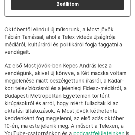
Beállítom
Októbertől elindul új műsorunk, a Most jövök
Fábián Tamással, ahol a Telex videós újságírója
médiáról, kultúráról és politikáról fogja faggatni a
vendégeit.
Az első Most jövök-ben Kepes András lesz a
vendégünk, akivel új könyve, a Két macska voltam
megjelenése miatt beszélgettünk írásról, a Kádár-
kori televíziózásról és a jelenlegi Fidesz-médiáról, a
Budapesti Metropolitan Egyetemen történt
kirúgásokról és arról, hogy miért fulladtak ki az
oktatási tiltakozások. A Most jövök kéthetente
keddenként fog megjelenni, az első adás október
10-én, ma este jelenik meg. A műsort a Telexen, a
YouTube-csatornánkon és a
podcastfelületeinken
is