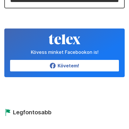
Kövess minket Facebookon is!
Követem!
Legfontosabb