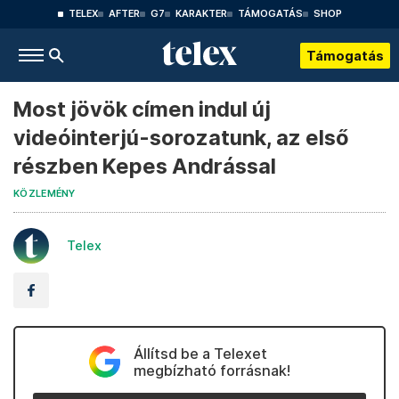
TELEX
AFTER
G7
KARAKTER
TÁMOGATÁS
SHOP
Támogatás
Most jövök címen indul új
videóinterjú-sorozatunk, az első
részben Kepes Andrással
KÖZLEMÉNY
Telex
Állítsd be a Telexet
megbízható forrásnak!