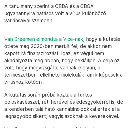
A tanulmány szerint a CBDA és a CBGA
ugyanannyira hatásos volt a vírus különböző
variánsaival szemben.
Van Breemen elmondta a Vice-nak
, hogy a kutatás
ötlete még 2020-ben merült fel, de akkor nem
kapott rá finanszírozást. Igaz, ez végül nem
akadályozta meg abban, hogy nekiálljon. A célja az
volt, hogy megvizsgálja, vannak-e olyan, a
természetben fellelhető molekulák, amik képesek a
vírushoz kötődni.
A kutatás során próbálkoztak a fürtös
poloskavésszel, réti herével és édesgyökérrel is, de
a kenderben található kannabinoidokkal érték el a
legnagyobb sikert, vagyis azoknak a keverékével.