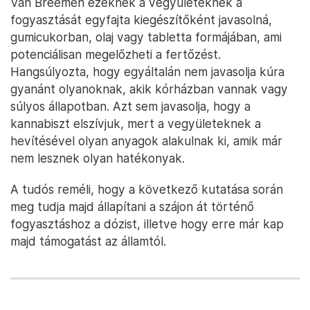
Van Breemen ezeknek a vegyületeknek a
fogyasztását egyfajta kiegészítőként javasolná,
gumicukorban, olaj vagy tabletta formájában, ami
potenciálisan megelőzheti a fertőzést.
Hangsúlyozta, hogy egyáltalán nem javasolja kúra
gyanánt olyanoknak, akik kórházban vannak vagy
súlyos állapotban. Azt sem javasolja, hogy a
kannabiszt elszívjuk, mert a vegyületeknek a
hevítésével olyan anyagok alakulnak ki, amik már
nem lesznek olyan hatékonyak.
A tudós reméli, hogy a következő kutatása során
meg tudja majd állapítani a szájon át történő
fogyasztáshoz a dózist, illetve hogy erre már kap
majd támogatást az államtól.