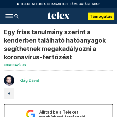
TELEX
AFTER
G7
KARAKTER
TÁMOGATÁS
SHOP
Támogatás
Egy friss tanulmány szerint a
kenderben található hatóanyagok
segíthetnek megakadályozni a
koronavírus-fertőzést
KORONAVÍRUS
Klág Dávid
Állítsd be a Telexet