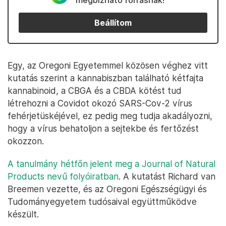
megbízható forrásnak!
Beállítom
Egy, az Oregoni Egyetemmel közösen véghez vitt
kutatás szerint a kannabiszban található kétfajta
kannabinoid, a CBGA és a CBDA kötést tud
létrehozni a Covidot okozó SARS-Cov-2 vírus
fehérjetüskéjével, ez pedig meg tudja akadályozni,
hogy a vírus behatoljon a sejtekbe és fertőzést
okozzon.
A tanulmány hétfőn jelent meg a Journal of Natural
Products nevű folyóiratban
. A kutatást Richard van
Breemen vezette, és az Oregoni Egészségügyi és
Tudományegyetem tudósaival együttműködve
készült.