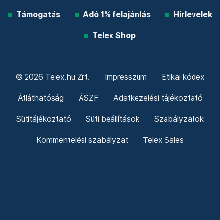
Támogatás
Adó 1% felajánlás
Hírlevelek
Telex Shop
© 2026 Telex.hu Zrt.
Impresszum
Etikai kódex
Átláthatóság
ÁSZF
Adatkezelési tájékoztató
Sütitájékoztató
Süti beállítások
Szabályzatok
Kommentelési szabályzat
Telex Sales