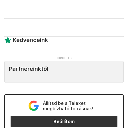
Kedvenceink
Partnereinktől
Állítsd be a Telexet
megbízható forrásnak!
Beállítom