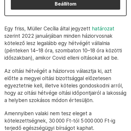
Beállítom
Egy friss, Müller Cecília által jegyzett
határozat
szerint 2022 januárjában minden háziorvosnak
kötelező lesz legalább egy hétvégét vállalnia
(pénteken 14–18 óra, szombaton 10–18 óra közötti
időszakban), amikor Covid elleni oltásokat ad be.
Az oltási hétvégét a háziorvos választja ki, azt
előtte a megyei oltási bizottsággal előzetesen
egyeztetnie kell, illetve köteles gondoskodni arról,
hogy az oltási hétvége oltási időpontjairól a lakosság
a helyben szokásos módon értesüljön.
Amennyiben valaki nem tesz eleget a
kötelezettségnek, 30 000 Ft-tól 5 000 000 Ft-ig
terjedő egészségügyi bírságot kaphat.