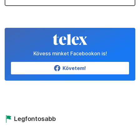
Kövess minket Facebookon is!
Követem!
Legfontosabb