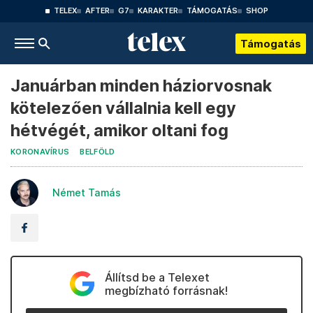
TELEX
AFTER
G7
KARAKTER
TÁMOGATÁS
SHOP
Támogatás
Januárban minden háziorvosnak
kötelezően vállalnia kell egy
hétvégét, amikor oltani fog
KORONAVÍRUS
BELFÖLD
Német Tamás
Állítsd be a Telexet
megbízható forrásnak!