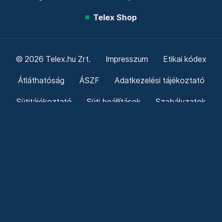
Telex Shop
© 2026 Telex.hu Zrt.
Impresszum
Etikai kódex
Átláthatóság
ÁSZF
Adatkezelési tájékoztató
Sütitájékoztató
Süti beállítások
Szabályzatok
Kommentelési szabályzat
Telex Sales