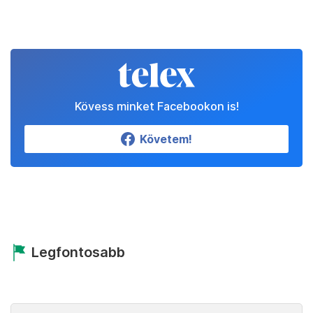
Kövess minket Facebookon is!
Követem!
Legfontosabb