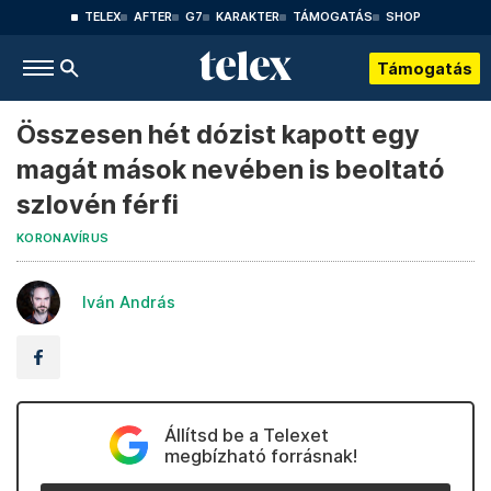
TELEX
AFTER
G7
KARAKTER
TÁMOGATÁS
SHOP
Támogatás
Összesen hét dózist kapott egy
magát mások nevében is beoltató
szlovén férfi
KORONAVÍRUS
Iván András
Állítsd be a Telexet
megbízható forrásnak!