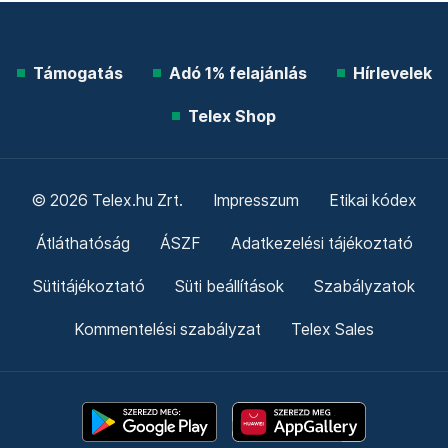
Támogatás
Adó 1% felajánlás
Hírlevelek
Telex Shop
© 2026 Telex.hu Zrt.
Impresszum
Etikai kódex
Átláthatóság
ÁSZF
Adatkezelési tájékoztató
Sütitájékoztató
Süti beállítások
Szabályzatok
Kommentelési szabályzat
Telex Sales