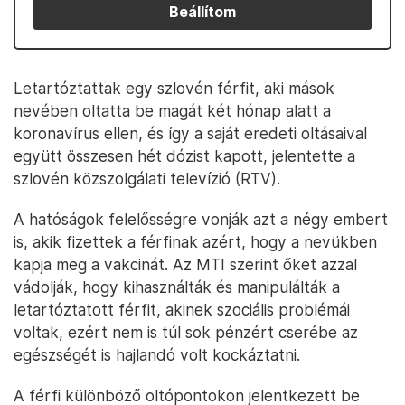
Beállítom
Letartóztattak egy szlovén férfit, aki mások
nevében oltatta be magát két hónap alatt a
koronavírus ellen, és így a saját eredeti oltásaival
együtt összesen hét dózist kapott, jelentette a
szlovén közszolgálati televízió (RTV).
A hatóságok felelősségre vonják azt a négy embert
is, akik fizettek a férfinak azért, hogy a nevükben
kapja meg a vakcinát. Az MTI szerint őket azzal
vádolják, hogy kihasználták és manipulálták a
letartóztatott férfit, akinek szociális problémái
voltak, ezért nem is túl sok pénzért cserébe az
egészségét is hajlandó volt kockáztatni.
A férfi különböző oltópontokon jelentkezett be