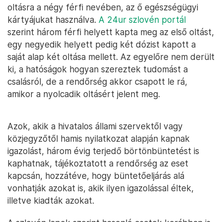
oltásra a négy férfi nevében, az ő egészségügyi
kártyájukat használva.
A 24ur szlovén portál
szerint három férfi helyett kapta meg az első oltást,
egy negyedik helyett pedig két dózist kapott a
saját alap két oltása mellett. Az egyelőre nem derült
ki, a hatóságok hogyan szereztek tudomást a
csalásról, de a rendőrség akkor csapott le rá,
amikor a nyolcadik oltásért jelent meg.
Azok, akik a hivatalos állami szervektől vagy
közjegyzőtől hamis nyilatkozat alapján kapnak
igazolást, három évig terjedő börtönbüntetést is
kaphatnak, tájékoztatott a rendőrség az eset
kapcsán, hozzátéve, hogy büntetőeljárás alá
vonhatják azokat is, akik ilyen igazolással éltek,
illetve kiadták azokat.