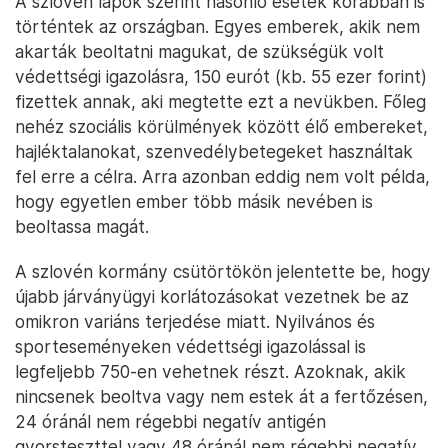
A szlovén lapok szerint hasonló esetek korábban is
történtek az országban. Egyes emberek, akik nem
akarták beoltatni magukat, de szükségük volt
védettségi igazolásra, 150 eurót (kb. 55 ezer forint)
fizettek annak, aki megtette ezt a nevükben. Főleg
nehéz szociális körülmények között élő embereket,
hajléktalanokat, szenvedélybetegeket használtak
fel erre a célra. Arra azonban eddig nem volt példa,
hogy egyetlen ember több másik nevében is
beoltassa magát.
A szlovén kormány csütörtökön jelentette be, hogy
újabb járványügyi korlátozásokat vezetnek be az
omikron variáns terjedése miatt. Nyilvános és
sporteseményeken védettségi igazolással is
legfeljebb 750-en vehetnek részt. Azoknak, akik
nincsenek beoltva vagy nem estek át a fertőzésen,
24 óránál nem régebbi negatív antigén
gyorsteszttel vagy 48 óránál nem régebbi negatív