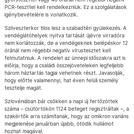
PCR-teszttel kell rendelkezniük. Ez a szolgálatások
igénybevételére is vonatkozik.
Szilveszterkor tilos lesz a szabadtéri gyülekezés. A
vendéglátóhelyek nyitva tartását újévre virradóra
nem korlátozzák, de a vendégeknek belépéskor 12
óránál nem régebbi negatív vírustesztet kell
felmutatniuk. A rendelet az ünnepi időszakra azt is
előírja, hogy a családi összejöveteleken legfeljebb
három háztartás tagjai vehetnek részt. Javasolják,
hogy előtte valamennyi, hat éven felüli személy
tesztelje magát.
Szlovéniában bár csökken a napi új fertőzöttek
száma – csütörtökön 1124 beteget regisztráltak –, a
szakértők arra számítanak, hogy az omikron variáns
megjelenése januárban újabb, ötödik hullámot
hozhat magával.