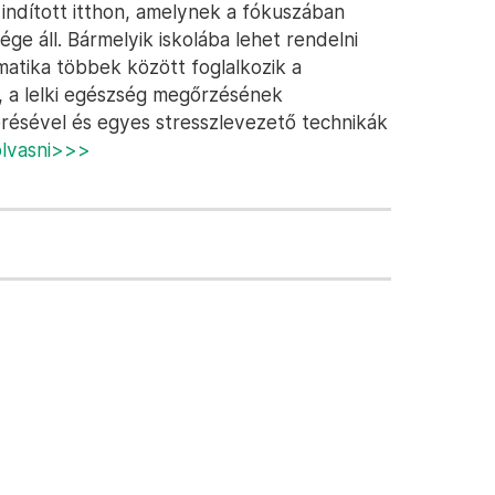
ndított itthon, amelynek a fókuszában
ge áll. Bármelyik iskolába lehet rendelni
ematika többek között foglalkozik a
l, a lelki egészség megőrzésének
erésével és egyes stresszlevezető technikák
 olvasni>>>