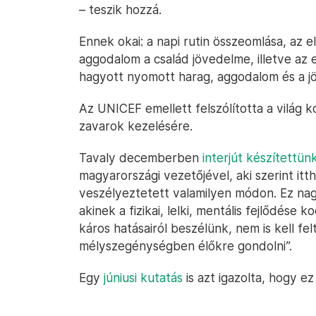
– teszik hozzá.
Ennek okai: a napi rutin összeomlása, az
aggodalom a család jövedelme, illetve az 
hagyott nyomott harag, aggodalom és a jö
Az UNICEF emellett felszólította a világ 
zavarok kezelésére.
Tavaly decemberben
interjút készítettün
magyarországi vezetőjével, aki szerint itt
veszélyeztetett valamilyen módon. Ez nagy
akinek a fizikai, lelki, mentális fejlődése
káros hatásairól beszélünk, nem is kell fe
mélyszegénységben élőkre gondolni”.
Egy
júniusi kutatás
is azt igazolta, hogy 