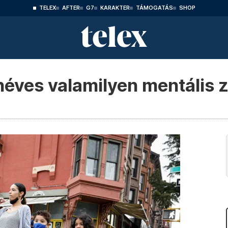
TELEX
AFTER
G7
KARAKTER
TÁMOGATÁS
SHOP
néves valamilyen mentális z