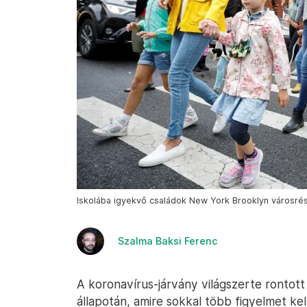
Iskolába igyekvő családok New York Brooklyn városré
Szalma Baksi Ferenc
A koronavírus-járvány világszerte rontott 
állapotán, amire sokkal több figyelmet ke