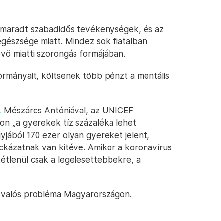
 elmaradt szabadidős tevékenységek, és az
egészsége miatt. Mindez sok fiatalban
vő miatti szorongás formájában.
kormányait, költsenek több pénzt a mentális
k
Mészáros Antóniával, az UNICEF
hon „a gyerekek tíz százaléka lehet
jából 170 ezer olyan gyereket jelent,
 kockázatnak van kitéve. Amikor a koronavírus
ltétlenül csak a legelesettebbekre, a
ez valós probléma Magyarországon.