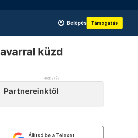
Belépés
Támogatás
avarral küzd
Partnereinktől
Állítsd be a Telexet