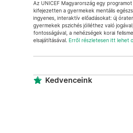
Az UNICEF Magyarország egy programot i
kifejezetten a gyermekek mentális egészsé
ingyenes, interaktív előadásokat: új órat
gyermekek pszichés jólléthez való jogáva
fontosságával, a nehézségek korai felism
elsajátításával.
Erről részletesen itt lehet
Kedvenceink