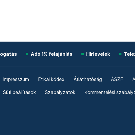
ogatás
Adó 1% felajánlás
Hírlevelek
Tele
Impresszum
Etikai kódex
Átláthatóság
ÁSZF
A
Süti beállítások
Szabályzatok
Kommentelési szabály