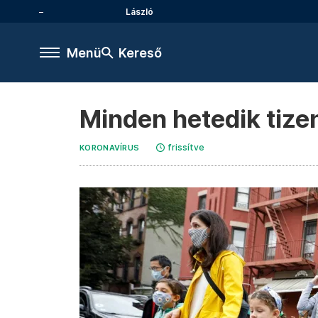
László
Menü
Kereső
Minden hetedik tize
frissítve
KORONAVÍRUS