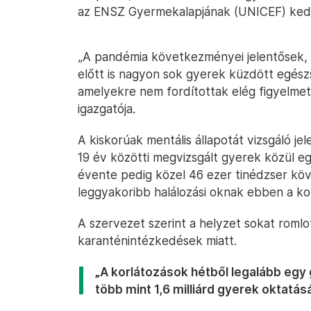
az ENSZ Gyermekalapjának (UNICEF) keddi
„A pandémia következményei jelentősek, d
előtt is nagyon sok gyerek küzdött egés
amelyekre nem fordítottak elég figyelmet
igazgatója.
A kiskorúak mentális állapotát vizsgáló jel
19 év közötti megvizsgált gyerek közül eg
évente pedig közel 46 ezer tinédzser köve
leggyakoribb halálozási oknak ebben a k
A szervezet szerint a helyzet sokat romlot
karanténintézkedések miatt.
„A korlátozások hétből legalább egy 
több mint 1,6 milliárd gyerek oktatás