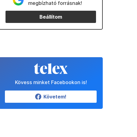
megbízható forrásnak!
Beállítom
Kövess minket Facebookon is!
Követem!