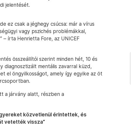
 jelentését.
e ez csak a jéghegy csúcsa: már a vírus
zségügyi vagy pszichés problémákkal,
” – írta Henrietta Fore, az UNICEF
entés összeállítói szerint minden hét, 10 és
y diagnosztizált mentális zavarral küzd,
t el öngyilkosságot, amely így egyike az öt
orcsoportban.
t a járvány alatt, részben a
gyereket közvetlenül érintettek, és
át vetették vissza”