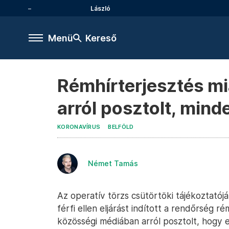
László
Menü
Kereső
Rémhírterjesztés miat
arról posztolt, mind
KORONAVÍRUS
BELFÖLD
Német Tamás
Az operatív törzs csütörtöki tájékoztatójá
férfi ellen eljárást indított a rendőrség ré
közösségi médiában arról posztolt, hogy 