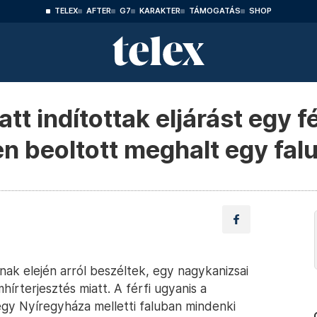
TELEX
AFTER
G7
KARAKTER
TÁMOGATÁS
SHOP
t indítottak eljárást egy fér
en beoltott meghalt egy fal
nak elején arról beszéltek, egy nagykanizsai
mhírterjesztés miatt. A férfi ugyanis a
egy Nyíregyháza melletti faluban mindenki