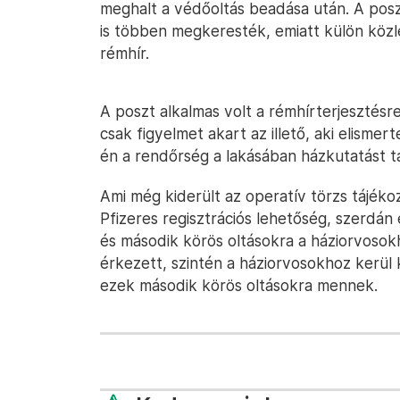
meghalt a védőoltás beadása után. A posz
is többen megkeresték, emiatt külön közle
rémhír.
A poszt alkalmas volt a rémhírterjesztésr
csak figyelmet akart az illető, aki elisme
én a rendőrség a lakásában házkutatást ta
Ami még kiderült az operatív törzs tájékoz
Pfizeres regisztrációs lehetőség, szerdán
és második körös oltásokra a háziorvosokh
érkezett, szintén a háziorvosokhoz kerül 
ezek második körös oltásokra mennek.