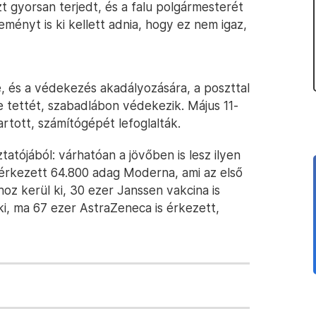
t gyorsan terjedt, és a falu polgármesterét
ményt is ki kellett adnia, hogy ez nem igaz,
e, és a védekezés akadályozására, a poszttal
rte tettét, szabadlábon védekezik. Május 11-
rtott, számítógépét lefoglalták.
tatójából: várhatóan a jövőben is lesz ilyen
 érkezett 64.800 adag Moderna, ami az első
oz kerül ki, 30 ezer Janssen vakcina is
ki, ma 67 ezer AstraZeneca is érkezett,