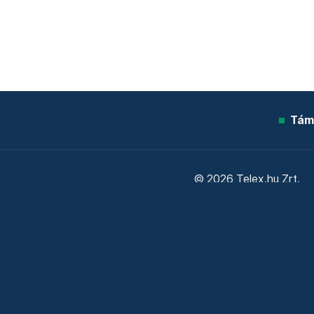
Tám
© 2026 Telex.hu Zrt.
Sütitájékoztató