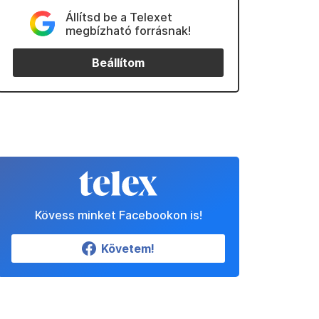
Állítsd be a Telexet
megbízható forrásnak!
Beállítom
Kövess minket Facebookon is!
Követem!