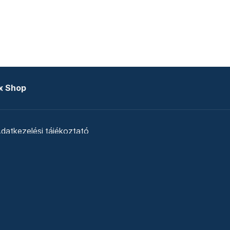
x Shop
datkezelési tájékoztató
zat
Telex Sales