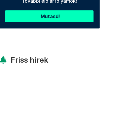
További élő árfolyamok!
Mutasd!
Friss hírek