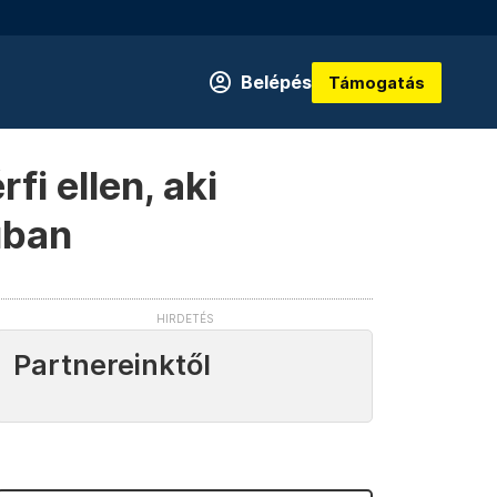
Belépés
Támogatás
fi ellen, aki
uban
Partnereinktől