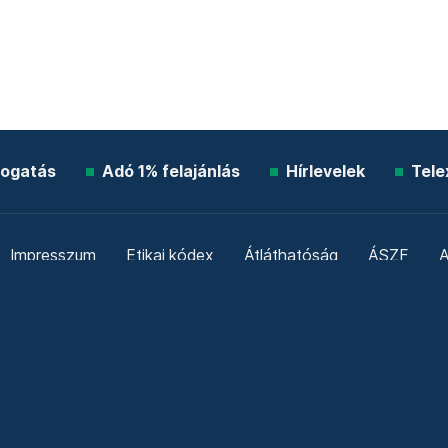
ogatás
Adó 1% felajánlás
Hírlevelek
Tele
Impresszum
Etikai kódex
Átláthatóság
ÁSZF
A
Süti beállítások
Szabályzatok
Kommentelési szabály