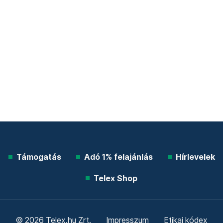
Támogatás
Adó 1% felajánlás
Hírlevelek
Telex Shop
© 2026 Telex.hu Zrt.
Impresszum
Etikai kódex