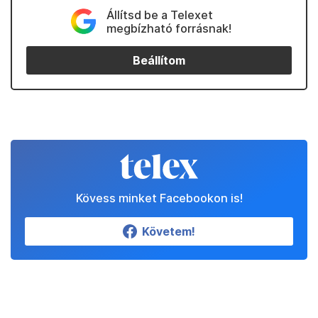
Állítsd be a Telexet
megbízható forrásnak!
Beállítom
Kövess minket Facebookon is!
Követem!