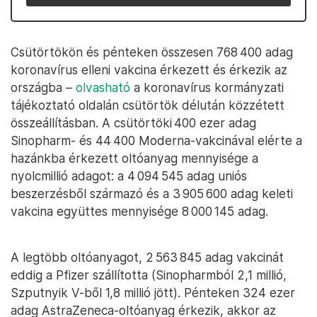
Csütörtökön és pénteken összesen 768 400 adag
koronavírus elleni vakcina érkezett és érkezik az
országba –
olvasható
a koronavírus kormányzati
tájékoztató oldalán csütörtök délután közzétett
összeállításban. A csütörtöki 400 ezer adag
Sinopharm- és 44 400 Moderna-vakcinával elérte a
hazánkba érkezett oltóanyag mennyisége a
nyolcmillió adagot: a 4 094 545 adag uniós
beszerzésből származó és a 3 905 600 adag keleti
vakcina együttes mennyisége 8 000 145 adag.
A legtöbb oltóanyagot, 2 563 845 adag vakcinát
eddig a Pfizer szállította (Sinopharmból 2,1 millió,
Szputnyik V-ből 1,8 millió jött). Pénteken 324 ezer
adag AstraZeneca-oltóanyag érkezik, akkor az