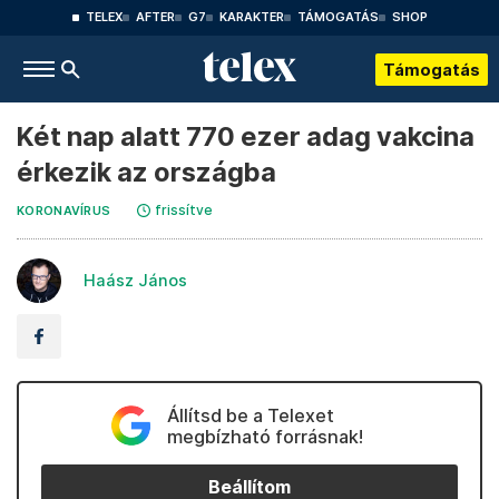
TELEX
AFTER
G7
KARAKTER
TÁMOGATÁS
SHOP
Támogatás
Két nap alatt 770 ezer adag vakcina
érkezik az országba
frissítve
KORONAVÍRUS
Haász János
Állítsd be a Telexet
megbízható forrásnak!
Beállítom