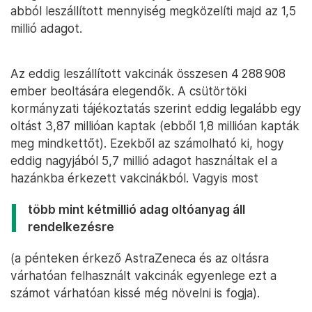
abból leszállított mennyiség megközelíti majd az 1,5
millió adagot.
Az eddig leszállított vakcinák összesen 4 288 908
ember beoltására elegendők. A csütörtöki
kormányzati tájékoztatás szerint eddig legalább egy
oltást 3,87 millióan kaptak (ebből 1,8 millióan kapták
meg mindkettőt). Ezekből az számolható ki, hogy
eddig nagyjából 5,7 millió adagot használtak el a
hazánkba érkezett vakcinákból. Vagyis most
több mint kétmillió adag oltóanyag áll
rendelkezésre
(a pénteken érkező AstraZeneca és az oltásra
várhatóan felhasznált vakcinák egyenlege ezt a
számot várhatóan kissé még növelni is fogja).