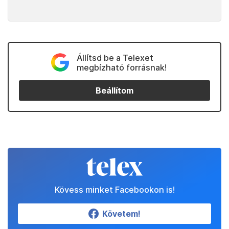
Állítsd be a Telexet
megbízható forrásnak!
Beállítom
Kövess minket Facebookon is!
Követem!