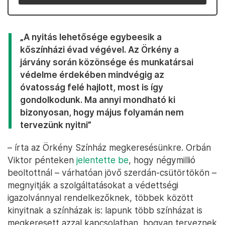
„A nyitás lehetősége egybeesik a
kőszínházi évad végével. Az Örkény a
járvány során közönsége és munkatársai
védelme érdekében mindvégig az
óvatosság felé hajlott, most is így
gondolkodunk. Ma annyi mondható ki
bizonyosan, hogy május folyamán nem
tervezünk nyitni”
– írta az Örkény Színház megkeresésünkre. Orbán
Viktor pénteken
jelentette be
, hogy négymillió
beoltottnál – várhatóan jövő szerdán-csütörtökön –
megnyitják a szolgáltatásokat a védettségi
igazolvánnyal rendelkezőknek, többek között
kinyitnak a színházak is: lapunk több színházat is
megkeresett azzal kapcsolatban, hogyan terveznek