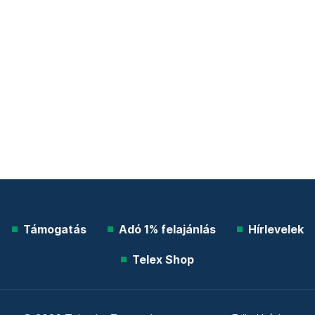
Támogatás
Adó 1% felajánlás
Hírlevelek
Telex Shop