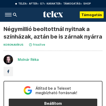
TELEX
AFTER
G7
KARAKTER
TÁMOGATÁS
SHOP
Támogatás
Négymillió beoltottnál nyitnak a
színházak, aztán be is zárnak nyárra
frissítve
KORONAVÍRUS
Molnár Réka
Állítsd be a Telexet
megbízható forrásnak!
Beállítom