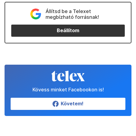
Állítsd be a Telexet
megbízható forrásnak!
Beállítom
Kövess minket Facebookon is!
Követem!