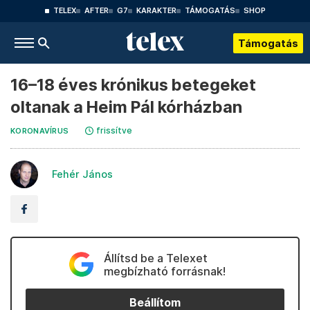
TELEX
AFTER
G7
KARAKTER
TÁMOGATÁS
SHOP
Támogatás
16–18 éves krónikus betegeket
oltanak a Heim Pál kórházban
frissítve
KORONAVÍRUS
Fehér János
Állítsd be a Telexet
megbízható forrásnak!
Beállítom