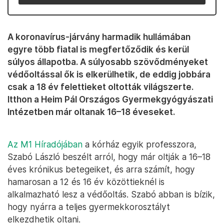
A koronavírus-járvány harmadik hullámában
egyre több fiatal is megfertőződik és kerül
súlyos állapotba. A súlyosabb szövődményeket
védőoltással ők is elkerülhetik, de eddig jobbára
csak a 18 év felettieket oltották világszerte.
Itthon a Heim Pál Országos Gyermekgyógyászati
Intézetben már oltanak 16–18 éveseket.
Az M1 Híradójában
a kórház egyik professzora,
Szabó László beszélt arról, hogy már oltják a 16–18
éves krónikus betegeiket, és arra számít, hogy
hamarosan a 12 és 16 év közöttieknél is
alkalmazható lesz a védőoltás. Szabó abban is bízik,
hogy nyárra a teljes gyermekkorosztályt
elkezdhetik oltani.