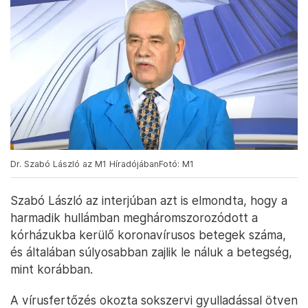
Dr. Szabó László az M1 HíradójábanFotó: M1
Szabó László az interjúban azt is elmondta, hogy a
harmadik hullámban megháromszorozódott a
kórházukba kerülő koronavírusos betegek száma,
és általában súlyosabban zajlik le náluk a betegség,
mint korábban.
A vírusfertőzés okozta sokszervi gyulladással ötven