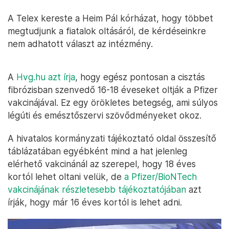
A Telex kereste a Heim Pál kórházat, hogy többet
megtudjunk a fiatalok oltásáról, de kérdéseinkre
nem adhatott választ az intézmény.
A
Hvg.hu azt írja
, hogy egész pontosan a cisztás
fibrózisban szenvedő 16-18 éveseket oltják a Pfizer
vakcinájával. Ez egy örökletes betegség, ami súlyos
légúti és emésztőszervi szövődményeket okoz.
A hivatalos kormányzati tájékoztató oldal összesítő
táblázatában egyébként mind a hat jelenleg
elérhető vakcinánál az szerepel, hogy 18 éves
kortól lehet oltani velük, de
a Pfizer/BioNTech
vakcinájának részletesebb tájékoztatójában
azt
írják, hogy már 16 éves kortól is lehet adni.