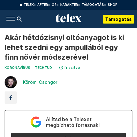
TELEX
AFTER
G7
KARAKTER
TÁMOGATÁS
SHOP
Támogatás
Akár hétdózisnyi oltóanyagot is ki
lehet szedni egy ampullából egy
finn nővér módszerével
frissítve
KORONAVÍRUS
TECHTUD
Körömi Csongor
Állítsd be a Telexet
megbízható forrásnak!