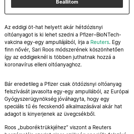
Beállítom
Az eddigi öt-hat helyett akár hétdózisnyi
oltóanyagot is ki lehet szedni a Pfizer–BioNTech-
vakcina egy-egy ampullájából, írja a
Reuters
. Egy
finn nővér, Sari Roos módszerének köszönhetően
így az eddigieknél is többen juthatnak hozzá a
koronavírus elleni oltóanyaghoz.
Bár eredetileg a Pfizer csak ötdózisnyi oltóanyag
felszívását javasolta egy-egy ampullából, az Európai
Gyógyszerügynökség jóváhagyta, hogy egy
speciális tű és fecskendő alkalmazásával akár hat
adagot is kinyerjenek az üvegcsékből.
Roos „buboréktrükkjéhez” viszont a Reuters