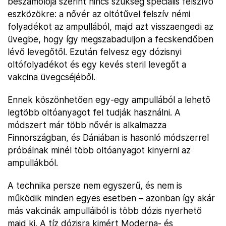
beszámolója szerint nincs szükség speciális felszívó
eszközökre: a nővér az oltótűvel felszív némi
folyadékot az ampullából, majd azt visszaengedi az
üvegbe, hogy így megszabaduljon a fecskendőben
lévő levegőtől. Ezután felvesz egy dózisnyi
oltófolyadékot és egy kevés steril levegőt a
vakcina üvegcséjéből.
Ennek köszönhetően egy-egy ampullából a lehető
legtöbb oltóanyagot fel tudják használni. A
módszert már több nővér is alkalmazza
Finnországban, és Dániában is hasonló módszerrel
próbálnak minél több oltóanyagot kinyerni az
ampullákból.
A technika persze nem egyszerű, és nem is
működik minden egyes esetben – azonban így akár
más vakcinák ampulláiból is több dózis nyerhető
majd ki. A tíz dózisra kimért Moderna- és