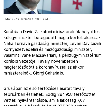
Fotó: Yves Herman / POOL / AFP
Korábban David Zalkaliani miniszterelnök-helyettes,
külügyminiszter betegedett meg a kórtól, akárcsak
Natia Turnava gazdasági miniszter, Levan Davitasvili
környezetvédelmi és mezőgazdasági miniszter,
valamint Ivane Macsavariani, a pénzügyminisztérium
korábbi vezetője. Tavaly novemberben
megfertőződött a koronavírussal az akkori
miniszterelnök, Giorgi Gaharia is.
Grúziában az első fertőzéses esetet tavaly
februárban észlelték. Eddig 284 958 fertőzöttet
vettek nyilvántartásba, ami a lakosság 7,67