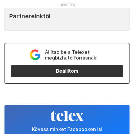
Partnereinktől
Állítsd be a Telexet
megbízható forrásnak!
Beállítom
Kövess minket Facebookon is!