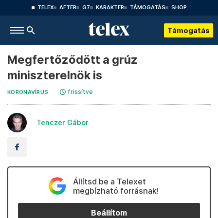
TELEX
AFTER
G7
KARAKTER
TÁMOGATÁS
SHOP
Támogatás
Megfertőződött a grúz
miniszterelnök is
frissítve
KORONAVÍRUS
Tenczer Gábor
Állítsd be a Telexet
megbízható forrásnak!
Beállítom