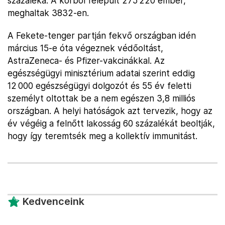
százaléka. A kórból felépült 275 220 ember,
meghaltak 3832-en.
A Fekete-tenger partján fekvő országban idén
március 15-e óta végeznek védőoltást,
AstraZeneca- és Pfizer-vakcinákkal. Az
egészségügyi minisztérium adatai szerint eddig
12 000 egészségügyi dolgozót és 55 év feletti
személyt oltottak be a nem egészen 3,8 milliós
országban. A helyi hatóságok azt tervezik, hogy az
év végéig a felnőtt lakosság 60 százalékát beoltják,
hogy így teremtsék meg a kollektív immunitást.
Kedvenceink