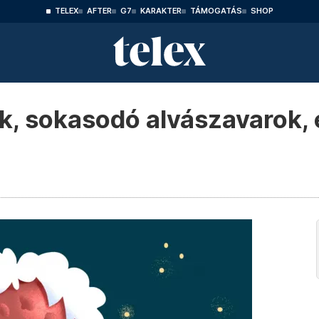
TELEX
AFTER
G7
KARAKTER
TÁMOGATÁS
SHOP
 sokasodó alvászavarok, e