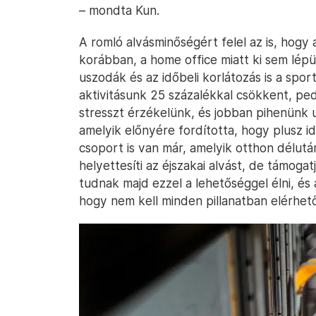
– mondta Kun.
A romló alvásminőségért felel az is, hogy
korábban, a home office miatt ki sem lép
uszodák és az időbeli korlátozás is a sporto
aktivitásunk 25 százalékkal csökkent, p
stresszt érzékelünk, és jobban pihenünk 
amelyik előnyére fordította, hogy plusz i
csoport is van már, amelyik otthon délutá
helyettesíti az éjszakai alvást, de támoga
tudnak majd ezzel a lehetőséggel élni, és 
hogy nem kell minden pillanatban elérhet