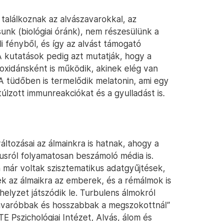
találkoznak az alvászavarokkal, az
usunk (biológiai óránk), nem részesülünk a
 fényből, és így az alvást támogató
 A kutatások pedig azt mutatják, hogy a
ioxidánsként is működik, akinek elég van
 A tüdőben is termelődik melatonin, ami egy
úlzott immunreakciókat és a gyulladást is.
áltozásai az álmainkra is hatnak, ahogy a
rusról folyamatosan beszámoló média is.
 már voltak szisztematikus adatgyűjtések,
k az álmaikra az emberek, és a rémálmok is
helyzet játszódik le. Turbulens álmokról
kavaróbbak és hosszabbak a megszokottnál”
E Pszichológiai Intézet, Alvás, álom és