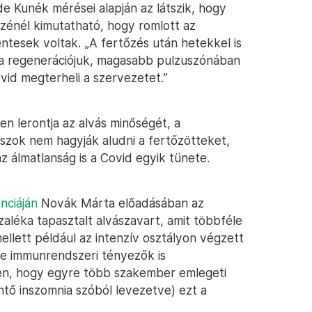
e Kunék mérései alapján az látszik, hogy
szénél kimutatható, hogy romlott az
ntesek voltak. „A fertőzés után hetekkel is
 a regenerációjuk, magasabb pulzuszónában
vid megterheli a szervezetet.”
n lerontja az alvás minőségét, a
naszok nem hagyják aludni a fertőzötteket,
az álmatlanság is a Covid egyik tünete.
nciáján
Novák Márta előadásában az
aléka tapasztalt alvászavart, amit többféle
llett például az intenzív osztályon végzett
 de immunrendszeri tényezők is
len, hogy egyre több szakember emlegeti
ntő inszomnia szóból levezetve) ezt a