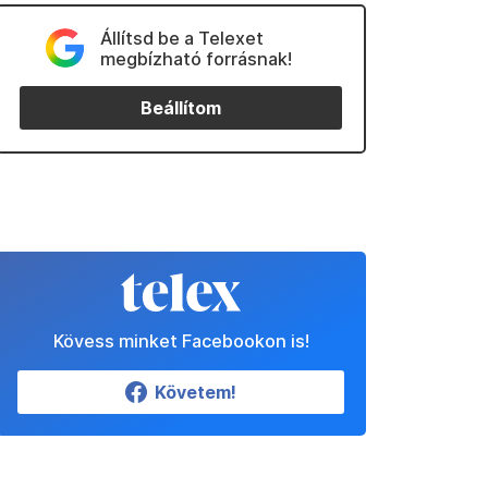
Állítsd be a Telexet
megbízható forrásnak!
Beállítom
Kövess minket Facebookon is!
Követem!