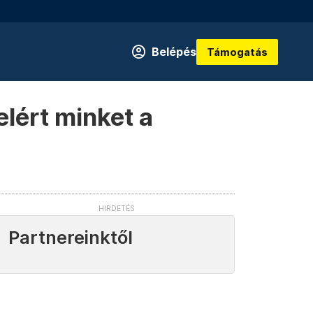
Belépés
Támogatás
lért minket a
Partnereinktől