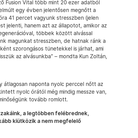
ő Fusion Vital több mint 20 ezer adatból
 elmúlt egy évben jelentősen megnőtt a
 óra 41 percet vagyunk stresszben (jelen
t jelenti, hanem azt az állapotot, amikor az
regenerációval, többek között alvással
ünk magunkat stresszben, de hatnak ránk a
nként szorongásos tünetekkel is járhat, ami
visszük az alvásunkba” – mondta Kun Zoltán,
gy átlagosan naponta nyolc perccel nőtt az
tekintett nyolc órától még mindig messze van,
sminőségünk tovább romlott.
szakáink, a legtöbben felébrednek,
kább kiütközik a nem megfelelő