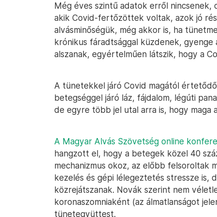
Még éves szintű adatok erről nincsenek, d
akik Covid-fertőzöttek voltak, azok jó ré
alvásminőségük, még akkor is, ha tünetme
krónikus fáradtsággal küzdenek, gyenge
alszanak, egyértelműen látszik, hogy a Co
A tünetekkel járó Covid magától értetődőe
betegséggel járó láz, fájdalom, légúti pa
de egyre több jel utal arra is, hogy maga 
A Magyar Alvás Szövetség online konfere
hangzott el, hogy a betegek közel 40 száz
mechanizmus okoz, az előbb felsoroltak me
kezelés és gépi lélegeztetés stressze is,
közrejátszanak. Novák szerint nem vélet
koronaszomniaként (az álmatlanságot jele
tünetegyüttest.