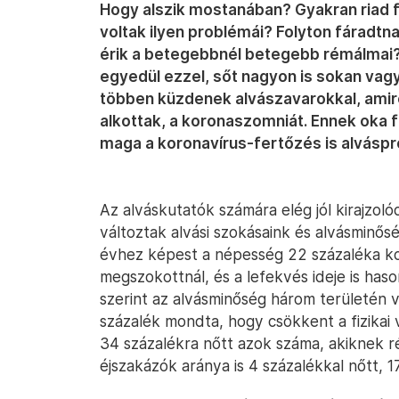
Hogy alszik mostanában? Gyakran riad 
voltak ilyen problémái? Folyton fáradtn
érik a betegebbnél betegebb rémálmai
egyedül ezzel, sőt nagyon is sokan vag
többen küzdenek alvászavarokkal, amire
alkottak, a koronaszomniát. Ennek oka f
maga a koronavírus-fertőzés is alváspr
Az alváskutatók számára elég jól kirajzol
változtak alvási szokásaink és alvásminősé
évhez képest a népesség 22 százaléka ko
megszokottnál, és a lefekvés ideje is has
szerint az alvásminőség három területén v
százalék mondta, hogy csökkent a fizikai 
34 százalékra nőtt azok száma, akiknek r
éjszakázók aránya is 4 százalékkal nőtt, 17