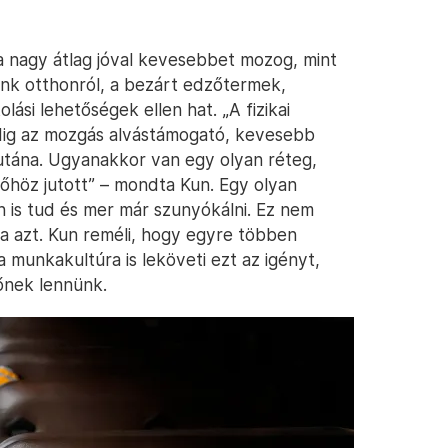
 a nagy átlag jóval kevesebbet mozog, mint
ünk otthonról, a bezárt edzőtermek,
lási lehetőségek ellen hat. „A fizikai
edig az mozgás alvástámogató, kevesebb
utána. Ugyanakkor van egy olyan réteg,
dőhöz jutott” – mondta Kun. Egy olyan
n is tud és mer már szunyókálni. Ez nem
tja azt. Kun reméli, hogy egyre többen
a munkakultúra is leköveti ezt az igényt,
őnek lennünk.