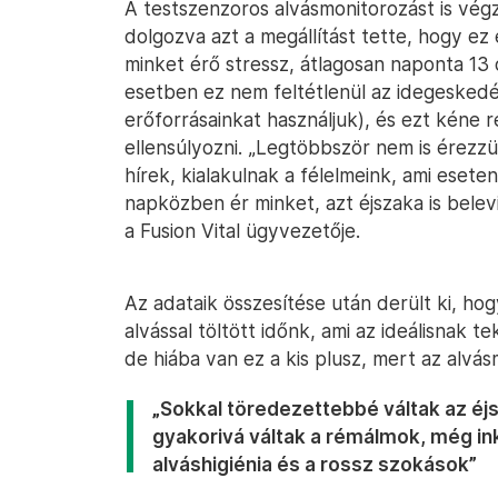
A testszenzoros alvásmonitorozást is végz
dolgozva azt a megállítást tette, hogy ez
minket érő stressz, átlagosan naponta 13
esetben ez nem feltétlenül az idegeskedés
erőforrásainkat használjuk), és ezt kéne 
ellensúlyozni. „Legtöbbször nem is érezz
hírek, kialakulnak a félelmeink, ami esete
napközben ér minket, azt éjszaka is bele
a Fusion Vital ügyvezetője.
Az adataik összesítése után derült ki, ho
alvással töltött időnk, ami az ideálisnak 
de hiába van ez a kis plusz, mert az alvá
„Sokkal töredezettebbé váltak az éj
gyakorivá váltak a rémálmok, még in
alváshigiénia és a rossz szokások”