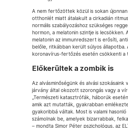
A nem fertőzöttek közül is sokan újonnan 
otthonlét miatt átalakult a cirkadián ritm
normális szabályozáshoz szükséges reggeli
hormon, a melatonin szintje is lecsökken.
melatonin az immunredszert is erősíti, ant
belőle, ritkábban került súlyos állapotba.
koronavírus-fertőzés esetén csökkenti a t
Előkerültek a zombik is
Az alvásminőségünk és alvási szokásaink v
járvány által okozott szorongás vagy a ví
„Természeti katasztrófák, háborúk esetén
amik azt mutatták, gyakrabban emlékezte
gyakoribbá váltak. Most is valami hasonló 
számolnak be, amelyek bizarrabbak, fel
– mondta Simor Péter pszichológus, az ELT