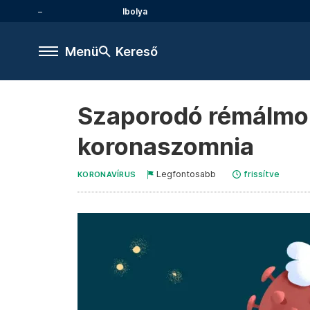
Ibolya
Menü
Kereső
Szaporodó rémálmok,
koronaszomnia
Legfontosabb
frissítve
KORONAVÍRUS