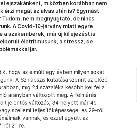
fel éjszakánként, miközben korábban nem
ak érzi magát az alvás után is? Egymást
? Tudom, nem megnyugtató, de nincs
yunk. A Covid-19-járvány miatt egyre
 a szakemberek, már új kifejezést is
elborult életritmusunk, a stressz, de
oblémákkal jár.
ódik, hogy az elmúlt egy évben milyen sokat
günk. A Szinapszis kutatása szerint az előző
rábban, míg 24 százaléka később kel fel a
onló arányban változott meg. A felmérés
olt jelentős változás, 34 helyett már 45
vagy szellemi teljesítőképessége, és 29-ről
émálmaik vannak, és ezzel együtt az
-ről 21-re.