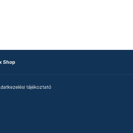
x Shop
datkezelési tájékoztató
zat
Telex Sales