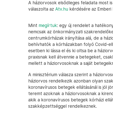
A háziorvosok elsődleges feladata most is
válaszolta az
Atv.hu
kérdésére az Emberi E
Mint
megírtuk
: egy új rendelet a haték
nemcsak az önkormányzati szakrendelőket
centrumkórházak irányítása alá, de a házio
behívhatók a kórházakban folyó Covid-ell
esetben ki lássa el és ki oltsa be a házio
praxisnak kell átvennie a betegeket, csak
mellett a háziorvosoknak a saját betegeikre 
A minisztérium válasza szerint a háziorvos
háziorvos rendelkezik azonban olyan szakvi
koronavírusos betegek ellátásánál is jól j
teremt azoknak a háziorvosoknak a kirende
akik a koronavírusos betegek kórházi ell
szakképzettséggel rendelkeznek.