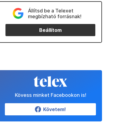
Állítsd be a Telexet
megbízható forrásnak!
Beállítom
Kövess minket Facebookon is!
Követem!