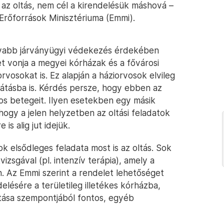
 az oltás, nem cél a kirendelésük máshová –
rőforrások Minisztériuma (Emmi).
onyabb járványügyi védekezés érdekében
 vonja a megyei kórházak és a fővárosi
rvosokat is. Ez alapján a háziorvosok elvileg
átásba is. Kérdés persze, hogy ebben az
rvos betegeit. Ilyen esetekben egy másik
hogy a jelen helyzetben az oltási feladatok
is alig jut idejük.
ok elsődleges feladata most is az oltás. Sok
zsgával (pl. intenzív terápia), amely a
ön. Az Emmi szerint a rendelet lehetőséget
lésére a területileg illetékes kórházba,
átása szempontjából fontos, egyéb