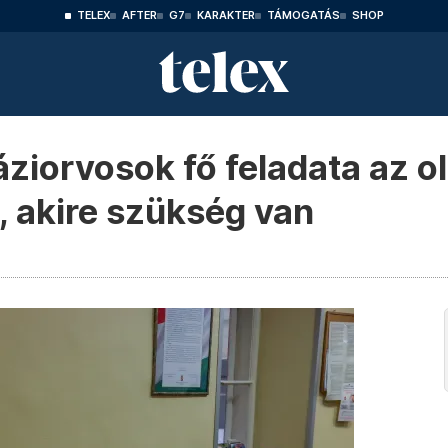
TELEX
AFTER
G7
KARAKTER
TÁMOGATÁS
SHOP
ziorvosok fő feladata az ol
, akire szükség van