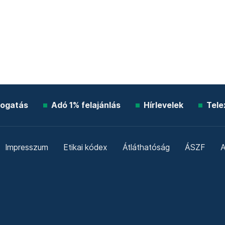
ogatás
Adó 1% felajánlás
Hírlevelek
Tele
Impresszum
Etikai kódex
Átláthatóság
ÁSZF
A
Süti beállítások
Szabályzatok
Kommentelési szabály