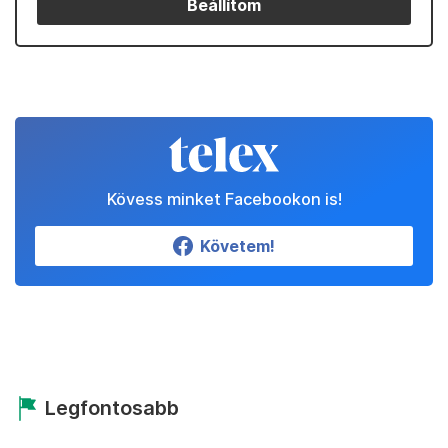
Beállítom
Kövess minket Facebookon is!
Követem!
Legfontosabb