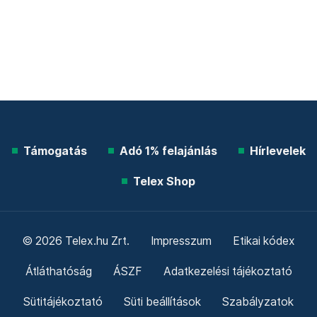
Támogatás
Adó 1% felajánlás
Hírlevelek
Telex Shop
© 2026 Telex.hu Zrt.
Impresszum
Etikai kódex
Átláthatóság
ÁSZF
Adatkezelési tájékoztató
Sütitájékoztató
Süti beállítások
Szabályzatok