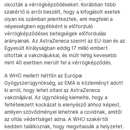
okozták a vérrögképződéseket. Korábban több
szakértő is arról beszélt, hogy a kifogásolt esetek
olyan kis számban jelentkeztek, ami megfelel a
népességben egyébként is előforduló
vérrögképződéses betegségek előfordulási
arányainak. Az AstraZeneca szerint az EU-ban és az
Egyesült Királyságban eddig 17 millió embert
oltottak a vakcinájukkal, és múlt hétig kevesebb
mint 40 esetben merült fel a vérrögképződés.
A WHO mellett hétfőn az Európai
Gyógyszerügynökség, az EMA is közleményt adott
ki arról, hogy lehet oltani az AstraZeneca
vakcinájával. Az ügynökség kiemelte, hogy a
feltételezett kockázat is elenyésző ahhoz képest,
amilyen szövődményei lehetnek a covidnak, amitől
az oltás védettséget adna. A WHO szakértői
kedden találkoznak, hogy megvitassák a helyzetet.