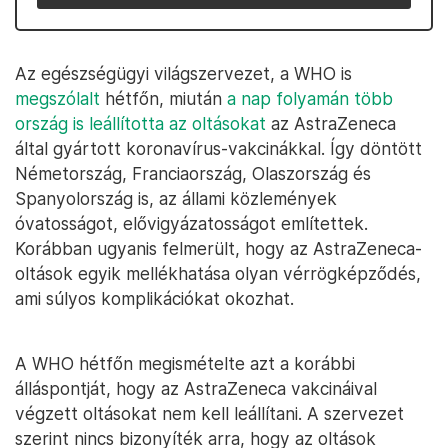
Az egészségügyi világszervezet, a WHO is
megszólalt
hétfőn, miután
a nap folyamán több
ország is leállította az oltásokat
az AstraZeneca
által gyártott koronavírus-vakcinákkal. Így döntött
Németország, Franciaország, Olaszország és
Spanyolország is, az állami közlemények
óvatosságot, elővigyázatosságot említettek.
Korábban ugyanis felmerült, hogy az AstraZeneca-
oltások egyik mellékhatása olyan vérrögképződés,
ami súlyos komplikációkat okozhat.
A WHO hétfőn megismételte azt a korábbi
álláspontját, hogy az AstraZeneca vakcináival
végzett oltásokat nem kell leállítani. A szervezet
szerint nincs bizonyíték arra, hogy az oltások