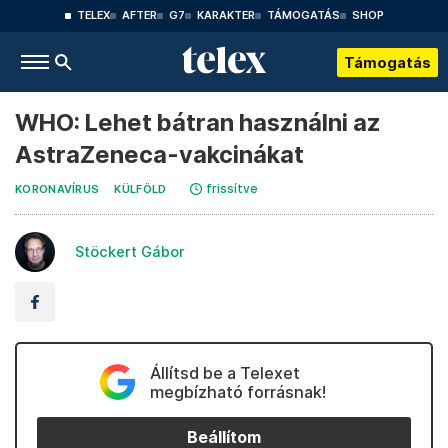
TELEX
AFTER
G7
KARAKTER
TÁMOGATÁS
SHOP
Támogatás
WHO: Lehet bátran használni az
AstraZeneca-vakcinákat
frissítve
KORONAVÍRUS
KÜLFÖLD
Stöckert Gábor
Állítsd be a Telexet
megbízható forrásnak!
Beállítom