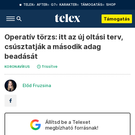
TELEX
AFTER
G7
KARAKTER
TÁMOGATÁS
SHOP
Támogatás
Operatív törzs: itt az új oltási terv,
csúsztatják a második adag
beadását
frissítve
KORONAVÍRUS
Előd Fruzsina
Állítsd be a Telexet
megbízható forrásnak!