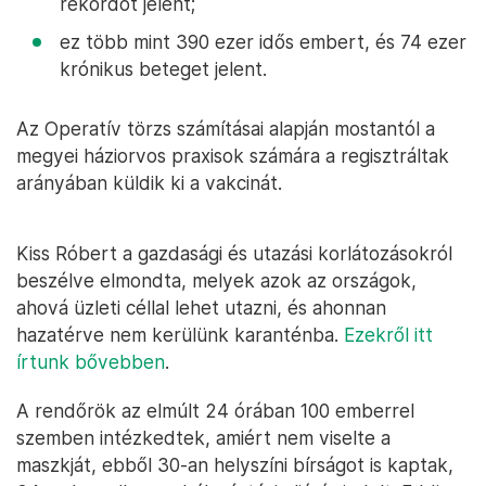
rekordot jelent;
ez több mint 390 ezer idős embert, és 74 ezer
krónikus beteget jelent.
Az Operatív törzs számításai alapján mostantól a
megyei háziorvos praxisok számára a regisztráltak
arányában küldik ki a vakcinát.
Kiss Róbert a gazdasági és utazási korlátozásokról
beszélve elmondta, melyek azok az országok,
ahová üzleti céllal lehet utazni, és ahonnan
hazatérve nem kerülünk karanténba.
Ezekről itt
írtunk bővebben
.
A rendőrök az elmúlt 24 órában 100 emberrel
szemben intézkedtek, amiért nem viselte a
maszkját, ebből 30-an helyszíni bírságot is kaptak,