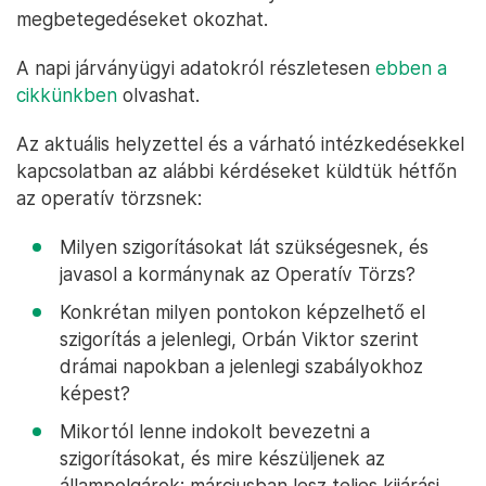
megbetegedéseket okozhat.
A napi járványügyi adatokról részletesen
ebben a
cikkünkben
olvashat.
Az aktuális helyzettel és a várható intézkedésekkel
kapcsolatban az alábbi kérdéseket küldtük hétfőn
az operatív törzsnek:
Milyen szigorításokat lát szükségesnek, és
javasol a kormánynak az Operatív Törzs?
Konkrétan milyen pontokon képzelhető el
szigorítás a jelenlegi, Orbán Viktor szerint
drámai napokban a jelenlegi szabályokhoz
képest?
Mikortól lenne indokolt bevezetni a
szigorításokat, és mire készüljenek az
állampolgárok: márciusban lesz teljes kijárási