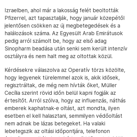
Izraelben, ahol már a lakosság felét beoltották
Pfizerrel, azt tapasztalják, hogy január közepétől
jelentősen csökken az új megbetegedések és a
halálozások száma. Az Egyesült Arab Emirátusok
pedig arról számolt be, hogy az első adag
Sinopharm beadása után senki sem került intenzív
osztályra és nem halt meg az oltottak közül.
Kérdésekre válaszolva az Operatív törzs közölte,
hogy legyenek türelemmel azok is, akik idősek,
regisztráltak, de még nem hívták őket, Müller
Cecília szerint rövid időn belül kapni fogják az
értesítőt. Arról szólva, hogy az influenzás, náthás
emberek kaphatnak-e oltást, azt mondta, ilyen
esetben el kell halasztani, semmilyen védőoltást
nem adnak be lázas betegeket. Ha valaki
lebetegszik az oltási időpontjára, telefonon