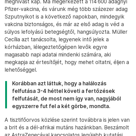
meghívást kap. Ma megérkezett a 114 600 adagnyi
Pfizer-vakcina, és várunk még több százezer adag
Szputnyikot is a következő napokban, mindegyik
vakcina biztonságos, és már az első adag is véd a
súlyos lefolyású betegségtől, hangsúlyozta. Müller
Cecília azt tanácsolta, legyenek intő jelek a
kórházban, lélegeztetőgépen levők egyre
magasabb napi adatai mindenki számára, aki
megkapja az értesítőjét, hogy mehet oltatni, éljen a
lehetőséggel.
Korábban azt láttuk, hogy a halálozás
felfutása 3-4 héttel követi a fertőzések
felfutását, de most nem így van, nagyjából
egyszerre fut fel a két görbe, mondta.
A tisztifőorvos közlése szerint továbbra is jelen van
a brit és a dél-afrikai mutáns hazánkban. Beszámolt
az AstraZenecával kapcsolatos legújabb kutatási