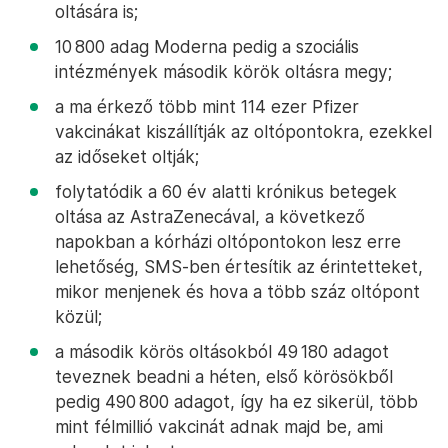
oltására is;
10 800 adag Moderna pedig a szociális
intézmények második körök oltásra megy;
a ma érkező több mint 114 ezer Pfizer
vakcinákat kiszállítják az oltópontokra, ezekkel
az időseket oltják;
folytatódik a 60 év alatti krónikus betegek
oltása az AstraZenecával, a következő
napokban a kórházi oltópontokon lesz erre
lehetőség, SMS-ben értesítik az érintetteket,
mikor menjenek és hova a több száz oltópont
közül;
a második körös oltásokból 49 180 adagot
teveznek beadni a héten, első körösökből
pedig 490 800 adagot, így ha ez sikerül, több
mint félmillió vakcinát adnak majd be, ami