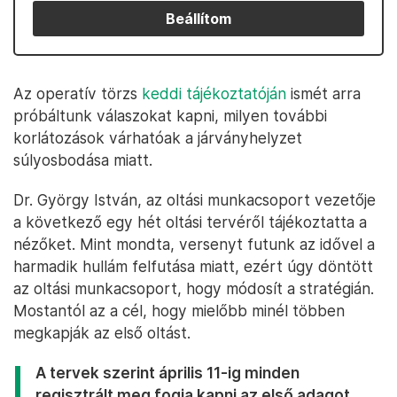
Beállítom
Az operatív törzs
keddi tájékoztatóján
ismét arra
próbáltunk válaszokat kapni, milyen további
korlátozások várhatóak a járványhelyzet
súlyosbodása miatt.
Dr. György István, az oltási munkacsoport vezetője
a következő egy hét oltási tervéről tájékoztatta a
nézőket. Mint mondta, versenyt futunk az idővel a
harmadik hullám felfutása miatt, ezért úgy döntött
az oltási munkacsoport, hogy módosít a stratégián.
Mostantól az a cél, hogy mielőbb minél többen
megkapják az első oltást.
A tervek szerint április 11-ig minden
regisztrált meg fogja kapni az első adagot,