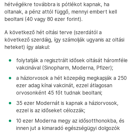
hétvégékre továbbra is pótlékot kapnak, ha
oltanak, a pénz attól függő, mennyi embert kell
beoltani (40 vagy 80 ezer forint).
A következő hét oltási terve (szerdától a
következő szerdáig, így számolják ugyanis az oltási
heteket) így alakul:
folytatják a regisztrált idősek oltását háromféle
vakcinával (Sinopharm, Moderna, Pfizer);
a háziorvosok a hét közepéig megkapják a 250
ezer adag kínai vakcinát, ezzel átlagosan
orvosonként 45 főt tudnak beoltani;
35 ezer Modernát is kapnak a háziorvosok,
ezzel is az időseket célozzák;
10 ezer Moderna megy az idősotthonokba, és
innen jut a kimaradó egészségügyi dolgozók