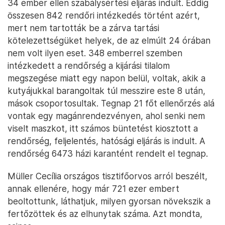
34 ember ellen szabálysértési eljárás indult. Eddig
összesen 842 rendőri intézkedés történt azért,
mert nem tartották be a zárva tartási
kötelezettségüket helyek, de az elmúlt 24 órában
nem volt ilyen eset. 348 emberrel szemben
intézkedett a rendőrség a kijárási tilalom
megszegése miatt egy napon belül, voltak, akik a
kutyájukkal barangoltak túl messzire este 8 után,
mások csoportosultak. Tegnap 21 főt ellenőrzés alá
vontak egy magánrendezvényen, ahol senki nem
viselt maszkot, itt számos büntetést kiosztott a
rendőrség, feljelentés, hatósági eljárás is indult. A
rendőrség 6473 házi karantént rendelt el tegnap.
Müller Cecília országos tisztifőorvos arról beszélt,
annak ellenére, hogy már 721 ezer embert
beoltottunk, láthatjuk, milyen gyorsan növekszik a
fertőzöttek és az elhunytak száma. Azt mondta,