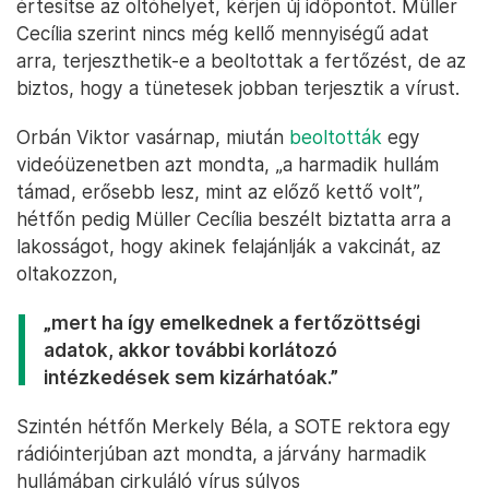
értesítse az oltóhelyet, kérjen új időpontot. Müller
Cecília szerint nincs még kellő mennyiségű adat
arra, terjeszthetik-e a beoltottak a fertőzést, de az
biztos, hogy a tünetesek jobban terjesztik a vírust.
Orbán Viktor vasárnap, miután
beoltották
egy
videóüzenetben azt mondta, „a harmadik hullám
támad, erősebb lesz, mint az előző kettő volt”,
hétfőn pedig Müller Cecília beszélt biztatta arra a
lakosságot, hogy akinek felajánlják a vakcinát, az
oltakozzon,
„mert ha így emelkednek a fertőzöttségi
adatok, akkor további korlátozó
intézkedések sem kizárhatóak.”
Szintén hétfőn Merkely Béla, a SOTE rektora egy
rádióinterjúban azt mondta, a járvány harmadik
hullámában cirkuláló vírus súlyos