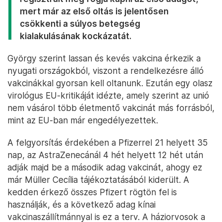
mert már az első oltás is jelentősen
csökkenti a súlyos betegség
kialakulásának kockázatát.
György szerint lassan és kevés vakcina érkezik a
nyugati országokból, viszont a rendelkezésre álló
vakcinákkal gyorsan kell oltanunk. Ezután egy olasz
virológus EU-kritikáját idézte, amely szerint az unió
nem vásárol több életmentő vakcinát más forrásból,
mint az EU-ban már engedélyezettek.
A felgyorsítás érdekében a Pfizerrel 21 helyett 35
nap, az AstraZenecánál 4 hét helyett 12 hét után
adják majd be a második adag vakcinát, ahogy ez
már Müller Cecília tájékoztatásából kiderült. A
kedden érkező összes Pfizert rögtön fel is
használják, és a következő adag kínai
vakcinaszállítmánnyal is ez a terv. A háziorvosok a