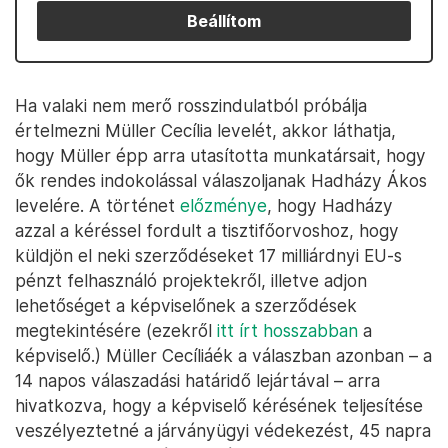
Beállítom
Ha valaki nem merő rosszindulatból próbálja
értelmezni Müller Cecília levelét, akkor láthatja,
hogy Müller épp arra utasította munkatársait, hogy
ők rendes indokolással válaszoljanak Hadházy Ákos
levelére. A történet
előzménye
, hogy Hadházy
azzal a kéréssel fordult a tisztifőorvoshoz, hogy
küldjön el neki szerződéseket 17 milliárdnyi EU-s
pénzt felhasználó projektekről, illetve adjon
lehetőséget a képviselőnek a szerződések
megtekintésére (ezekről
itt írt hosszabban
a
képviselő.) Müller Cecíliáék a válaszban azonban – a
14 napos válaszadási határidő lejártával – arra
hivatkozva, hogy a képviselő kérésének teljesítése
veszélyeztetné a járványügyi védekezést, 45 napra