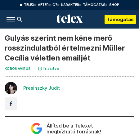
TELEX
AFTER
G7
KARAKTER
TÁMOGATÁS
SHOP
Támogatás
Gulyás szerint nem kéne merő
rosszindulatból értelmezni Müller
Cecília véletlen emailjét
frissítve
KORONAVÍRUS
Presinszky Judit
Állítsd be a Telexet
megbízható forrásnak!