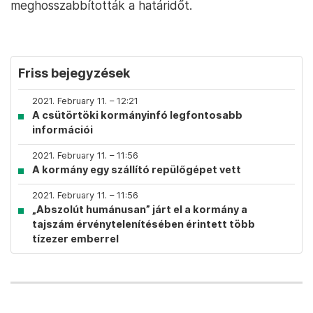
meghosszabbították a határidőt.
Friss bejegyzések
2021. February 11. – 12:21
A csütörtöki kormányinfó legfontosabb
információi
2021. February 11. – 11:56
A kormány egy szállító repülőgépet vett
2021. February 11. – 11:56
„Abszolút humánusan” járt el a kormány a
tajszám érvénytelenítésében érintett több
tízezer emberrel