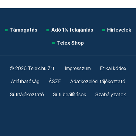
Támogatás
Adó 1% felajánlás
Hírlevelek
Telex Shop
© 2026 Telex.hu Zrt.
Impresszum
Etikai kódex
Átláthatóság
ÁSZF
Adatkezelési tájékoztató
Sütitájékoztató
Süti beállítások
Szabályzatok
Kommentelési szabályzat
Telex Sales