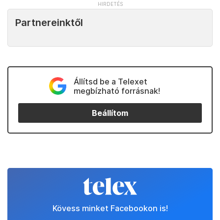
Partnereinktől
Állítsd be a Telexet
megbízható forrásnak!
Beállítom
Kövess minket Facebookon is!