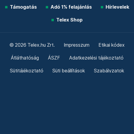
Támogatás
Adó 1% felajánlás
Hírlevelek
Telex Shop
© 2026 Telex.hu Zrt.
Impresszum
Etikai kódex
Átláthatóság
ÁSZF
Adatkezelési tájékoztató
Sütitájékoztató
Süti beállítások
Szabályzatok
Kommentelési szabályzat
Telex Sales