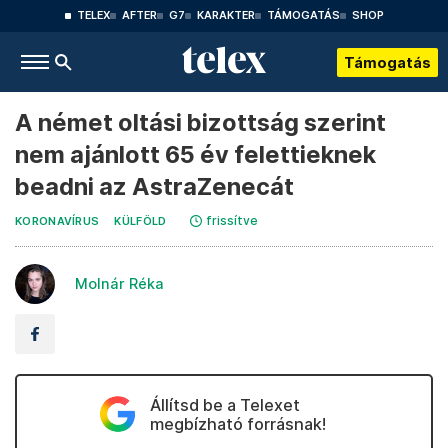
TELEX
AFTER
G7
KARAKTER
TÁMOGATÁS
SHOP
Támogatás
A német oltási bizottság szerint
nem ajánlott 65 év felettieknek
beadni az AstraZenecát
frissítve
KORONAVÍRUS
KÜLFÖLD
Molnár Réka
Állítsd be a Telexet
megbízható forrásnak!