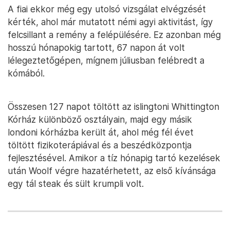
A fiai ekkor még egy utolsó vizsgálat elvégzését
kérték, ahol már mutatott némi agyi aktivitást, így
felcsillant a remény a felépülésére. Ez azonban még
hosszú hónapokig tartott, 67 napon át volt
lélegeztetőgépen, mígnem júliusban felébredt a
kómából.
Összesen 127 napot töltött az islingtoni Whittington
Kórház különböző osztályain, majd egy másik
londoni kórházba került át, ahol még fél évet
töltött fizikoterápiával és a beszédközpontja
fejlesztésével. Amikor a tíz hónapig tartó kezelések
után Woolf végre hazatérhetett, az első kívánsága
egy tál steak és sült krumpli volt.