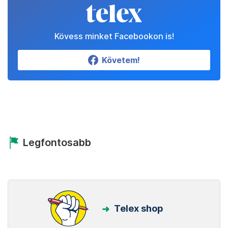
Kövess minket Facebookon is!
Követem!
Legfontosabb
Telex shop