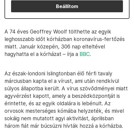
Beállítom
A 74 éves Geoffrey Woolf tölthette az egyik
leghosszabb időt kórházban koronavírus-fertőzés
miatt. Január közepén, 306 nap elteltével
hagyhatta el a kórházat – írja a
BBC
.
Az észak-londoni Islingtonban élő férfi tavaly
márciusban kapta el a vírust, ami után rendkívül
súlyos állapotba került. A vírus szövődményei miatt
agyvérzést kapott, amely a beszédközpontját is
érintette, és az egyik oldalára is lebénult. Az
orvosok mesterséges kómába helyzeték, és mivel
sokáig nem mutatott agyi aktivitást, áprilisban
három fiát már búcsúzni hívták hozzá a kórházba.