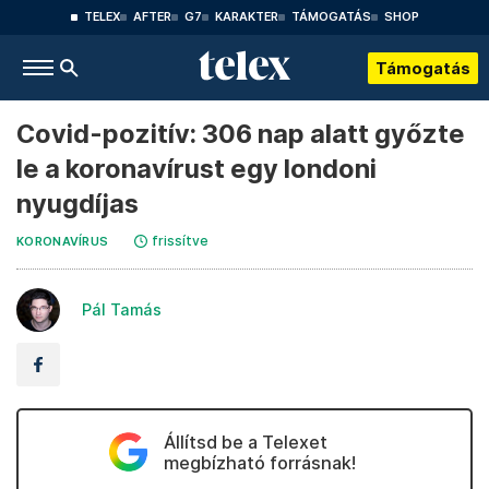
TELEX
AFTER
G7
KARAKTER
TÁMOGATÁS
SHOP
Támogatás
Covid-pozitív: 306 nap alatt győzte
le a koronavírust egy londoni
nyugdíjas
frissítve
KORONAVÍRUS
Pál Tamás
Állítsd be a Telexet
megbízható forrásnak!