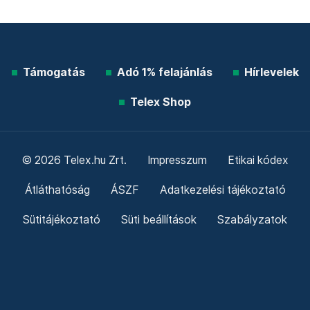
Támogatás
Adó 1% felajánlás
Hírlevelek
Telex Shop
© 2026 Telex.hu Zrt.
Impresszum
Etikai kódex
Átláthatóság
ÁSZF
Adatkezelési tájékoztató
Sütitájékoztató
Süti beállítások
Szabályzatok
Kommentelési szabályzat
Telex Sales