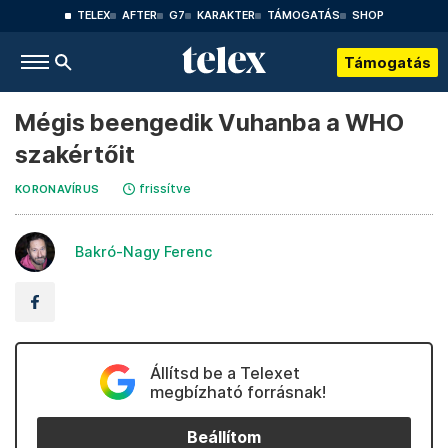
TELEX
AFTER
G7
KARAKTER
TÁMOGATÁS
SHOP
Támogatás
Mégis beengedik Vuhanba a WHO
szakértőit
frissítve
KORONAVÍRUS
Bakró-Nagy Ferenc
Állítsd be a Telexet
megbízható forrásnak!
Beállítom