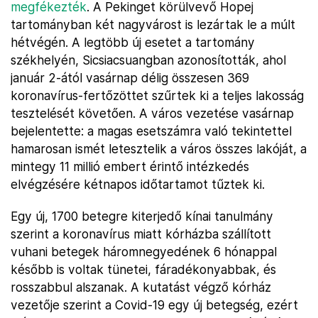
megfékezték
. A Pekinget körülvevő Hopej
tartományban két nagyvárost is lezártak le a múlt
hétvégén. A legtöbb új esetet a tartomány
székhelyén, Sicsiacsuangban azonosították, ahol
január 2-ától vasárnap délig összesen 369
koronavírus-fertőzöttet szűrtek ki a teljes lakosság
tesztelését követően. A város vezetése vasárnap
bejelentette: a magas esetszámra való tekintettel
hamarosan ismét letesztelik a város összes lakóját, a
mintegy 11 millió embert érintő intézkedés
elvégzésére kétnapos időtartamot tűztek ki.
Egy új, 1700 betegre kiterjedő kínai tanulmány
szerint a koronavírus miatt kórházba szállított
vuhani betegek háromnegyedének 6 hónappal
később is voltak tünetei, fáradékonyabbak, és
rosszabbul alszanak. A kutatást végző kórház
vezetője szerint a Covid-19 egy új betegség, ezért