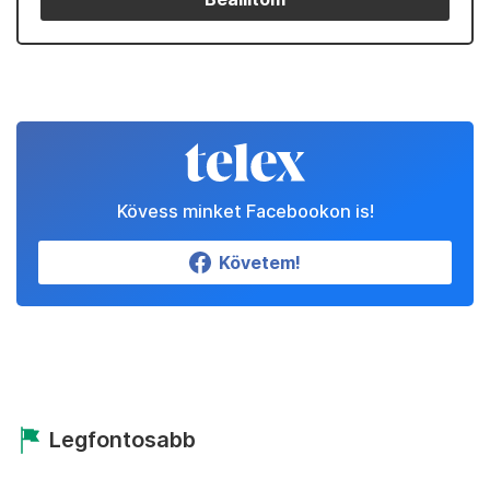
Kövess minket Facebookon is!
Követem!
Legfontosabb