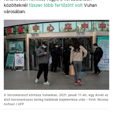
közölteknél
tízszer több fertőzött volt
Vuhan
városában.
A Vöröskereszt kórháza Vuhanban, 2021. január 11-én, egy évvel az
első koronavírusos beteg halálának bejelentése után – Fotó: Nicolas
Asfouri / AFP