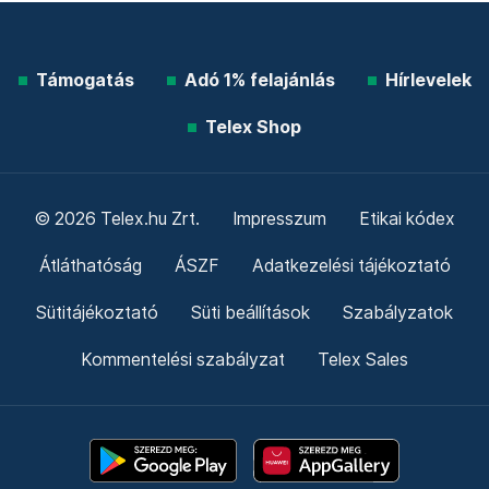
Támogatás
Adó 1% felajánlás
Hírlevelek
Telex Shop
© 2026 Telex.hu Zrt.
Impresszum
Etikai kódex
Átláthatóság
ÁSZF
Adatkezelési tájékoztató
Sütitájékoztató
Süti beállítások
Szabályzatok
Kommentelési szabályzat
Telex Sales