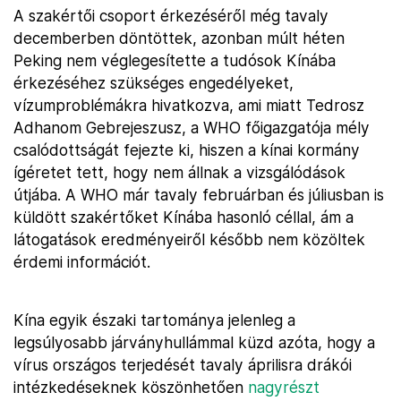
A szakértői csoport érkezéséről még tavaly
decemberben döntöttek, azonban múlt héten
Peking nem véglegesítette a tudósok Kínába
érkezéséhez szükséges engedélyeket,
vízumproblémákra hivatkozva, ami miatt Tedrosz
Adhanom Gebrejeszusz, a WHO főigazgatója mély
csalódottságát fejezte ki, hiszen a kínai kormány
ígéretet tett, hogy nem állnak a vizsgálódások
útjába. A WHO már tavaly februárban és júliusban is
küldött szakértőket Kínába hasonló céllal, ám a
látogatások eredményeiről később nem közöltek
érdemi információt.
Kína egyik északi tartománya jelenleg a
legsúlyosabb járványhullámmal küzd azóta, hogy a
vírus országos terjedését tavaly áprilisra drákói
intézkedéseknek köszönhetően
nagyrészt