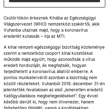
Csütörtökön érkeznek Kínába az Egészségügyi
Világszervezet (WHO) nemzetközi szakértői, akik
Vuhanba utaznak majd, hogy a koronavírus
eredetét kutassák – írja az MTI.
A kínai nemzeti egészségügyi bizottság közleménye
szerint a nemzetközi csoport kínai kutatókkal
működik majd együtt, hogy azonosítsák a vírus
eredeti hordozóját, és megfejtsék, hogyan
terjedhetett a koronavírus állatról emberre. A
pontos munkatervéről azonban a bizottság nem
közölt részleteket. Vuhanból 2019. december 31-én
jelentették hivatalosan az első „ismeretlen eredetű
tüdőgyulladásos megbetegedéseket”. Egy évvel
később derült ki, hogy nem ötvenezer, hanem
feltehetően félmillió, vagyis a korábbiakban