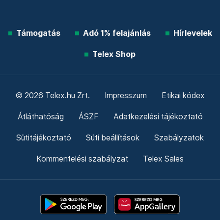
Támogatás
Adó 1% felajánlás
Hírlevelek
Telex Shop
© 2026 Telex.hu Zrt.
Impresszum
Etikai kódex
Átláthatóság
ÁSZF
Adatkezelési tájékoztató
Sütitájékoztató
Süti beállítások
Szabályzatok
Kommentelési szabályzat
Telex Sales