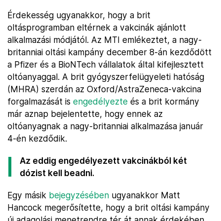
Érdekesség ugyanakkor, hogy a brit
oltásprogramban eltérnek a vakcinák ajánlott
alkalmazási módjától. Az MTI emlékeztet, a nagy-
britanniai oltási kampány december 8-án kezdődött
a Pfizer és a BioNTech vállalatok által kifejlesztett
oltóanyaggal. A brit gyógyszerfelügyeleti hatóság
(MHRA) szerdán az Oxford/AstraZeneca-vakcina
forgalmazását is
engedélyezte
és a brit kormány
már aznap bejelentette, hogy ennek az
oltóanyagnak a nagy-britanniai alkalmazása január
4-én kezdődik.
Az eddig engedélyezett vakcinákból két
dózist kell beadni.
Egy másik
bejegyzésében
ugyanakkor Matt
Hancock megerősítette, hogy a brit oltási kampány
új adagolási menetrendre tér át annak érdekében,