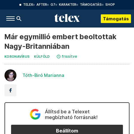
TELEX
AFTER
G7
KARAKTER
TÁMOGATÁS
SHOP
Támogatás
Már egymillió embert beoltottak
Nagy-Britanniában
frissítve
KORONAVÍRUS
KÜLFÖLD
Tóth-Biró Marianna
Állítsd be a Telexet
megbízható forrásnak!
Beállítom