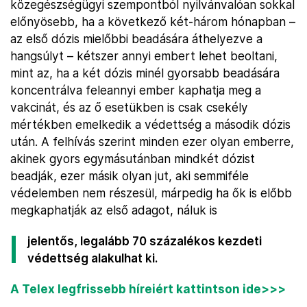
közegészségügyi szempontból nyilvánvalóan sokkal
előnyösebb, ha a következő két-három hónapban –
az első dózis mielőbbi beadására áthelyezve a
hangsúlyt – kétszer annyi embert lehet beoltani,
mint az, ha a két dózis minél gyorsabb beadására
koncentrálva feleannyi ember kaphatja meg a
vakcinát, és az ő esetükben is csak csekély
mértékben emelkedik a védettség a második dózis
után. A felhívás szerint minden ezer olyan emberre,
akinek gyors egymásutánban mindkét dózist
beadják, ezer másik olyan jut, aki semmiféle
védelemben nem részesül, márpedig ha ők is előbb
megkaphatják az első adagot, náluk is
jelentős, legalább 70 százalékos kezdeti
védettség alakulhat ki.
A Telex legfrissebb híreiért kattintson ide>>>