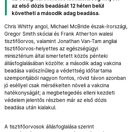
az első dózis beadását 12 héten belül
követheti a második adag beadása.
Chris Whitty angol, Michael McBride észak-írországi,
Gregor Smith skóciai és Frank Atherton walesi
tisztifőorvos, valamint Jonathan Van-Tam angliai
tisztifőorvos-helyettes az egészségügyi
minisztérium által ismertetett közös pénteki
állásfoglalásában közölte: a második adag vakcina
beadása valószínűleg a védettség időtartama
szempontjából nagyon fontos, rövid távon azonban
jó eséllyel csak mérsékelten növeli a vakcina
hatékonyságát; a megbetegedés elleni kezdeti
védelem jelentős részben már az első dózis
beadása után kialakul.
A tisztifőorvosok állásfoglalása szerint