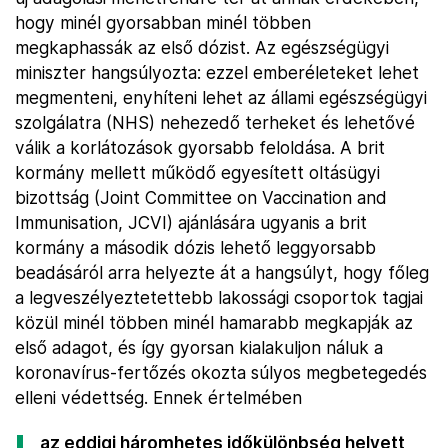
hogy minél gyorsabban minél többen
megkaphassák az első dózist. Az egészségügyi
miniszter hangsúlyozta: ezzel emberéleteket lehet
megmenteni, enyhíteni lehet az állami egészségügyi
szolgálatra (NHS) nehezedő terheket és lehetővé
válik a korlátozások gyorsabb feloldása. A brit
kormány mellett működő egyesített oltásügyi
bizottság (Joint Committee on Vaccination and
Immunisation, JCVI) ajánlására ugyanis a brit
kormány a második dózis lehető leggyorsabb
beadásáról arra helyezte át a hangsúlyt, hogy főleg
a legveszélyeztetettebb lakossági csoportok tagjai
közül minél többen minél hamarabb megkapják az
első adagot, és így gyorsan kialakuljon náluk a
koronavírus-fertőzés okozta súlyos megbetegedés
elleni védettség. Ennek értelmében
az eddigi háromhetes időkülönbség helyett