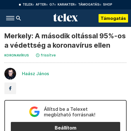
TELEX
AFTER
G7
KARAKTER
TÁMOGATÁS
SHOP
Támogatás
Merkely: A második oltással 95%-os
a védettség a koronavírus ellen
frissítve
KORONAVÍRUS
Haász János
Állítsd be a Telexet
megbízható forrásnak!
Beállítom