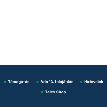
Támogatás
Adó 1% felajánlás
Hírlevelek
Telex Shop