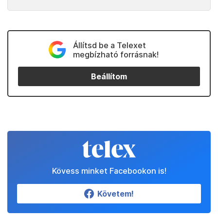
Állítsd be a Telexet
megbízható forrásnak!
Beállítom
Kövess minket Facebookon is!
Követem!