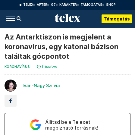
TELEX
AFTER
G7
KARAKTER
TÁMOGATÁS
SHOP
Támogatás
Az Antarktiszon is megjelent a
koronavírus, egy katonai bázison
találtak gócpontot
frissítve
KORONAVÍRUS
Iván-Nagy Szilvia
Állítsd be a Telexet
megbízható forrásnak!