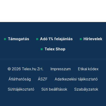
Támogatás
Adó 1% felajánlás
Hírlevelek
Telex Shop
© 2026 Telex.hu Zrt.
Impresszum
Etikai kódex
Átláthatóság
ÁSZF
Adatkezelési tájékoztató
Sütitájékoztató
Süti beállítások
Szabályzatok
Kommentelési szabályzat
Telex Sales