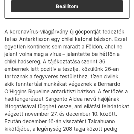
Beállítom
A koronavírus-világjárvány új gócpontját fedezték
fel az Antarktiszon egy chilei katonai bázison. Ezzel
egyetlen kontinens sem maradt a Földön, ahol ne
jelent volna meg a vírus – jelentette be hétfőn a
chilei hadsereg. A tájékoztatása szerint 36
embernek lett pozitív a tesztje, közülünk 26-an
tartoznak a fegyveres testülethez, tízen civilek,
akik fenntartási munkákat végeznek a Bernardo
O'Higgins Riquelme antarktiszi bázison. A fertőzés a
haditengerészet Sargento Aldea nevű hajójának
látogatásával függhet össze, ami ellátási feladatokat
végzett november 27. és december 10. között.
Ezután december 16-án visszatért Talcahuano
kikötőjébe, a legénység 208 tagja között pedig