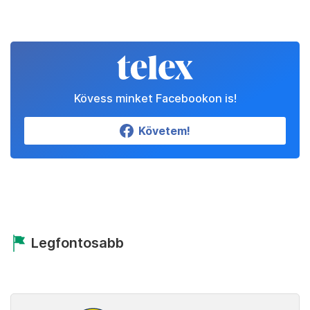
Kövess minket Facebookon is!
Követem!
Legfontosabb