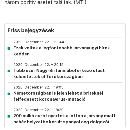
három pozitív esetet találtak. (MTI)
Friss bejegyzések
2020. December 22. – 23:44
Ezek voltak a legfontosabb járványügyi hírek
kedden
2020. December 22. – 20:15
Több ezer Nagy-Britanniából érkező utast
különítettek el Törökországban
2020. December 22. – 19:05
Németországban is jelen lehet a briteknél
felfedezett koronavírus-mutáció
2020. December 22. – 18:29
200 millió eurót nyertek a lottón a járvány miatt
nehéz helyzetbe került spanyol cég dolgozói