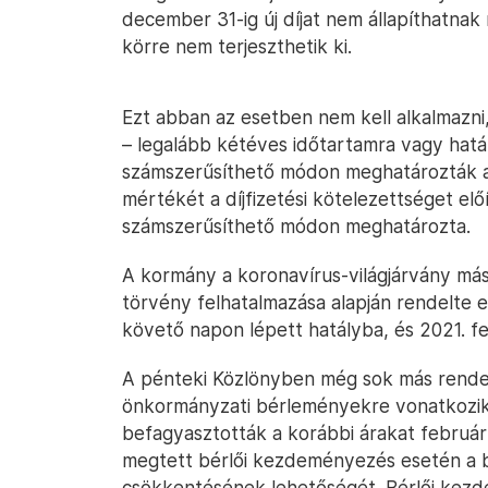
december 31-ig új díjat nem állapíthatnak 
körre nem terjeszthetik ki.
Ezt abban az esetben nem kell alkalmazni,
– legalább kétéves időtartamra vagy hat
számszerűsíthető módon meghatározták a 
mértékét a díjfizetési kötelezettséget elő
számszerűsíthető módon meghatározta.
A kormány a koronavírus-világjárvány más
törvény felhatalmazása alapján rendelte e
követő napon lépett hatályba, és 2021. fe
A pénteki Közlönyben még sok más rendele
önkormányzati bérleményekre vonatkozik: 
befagyasztották a korábbi árakat február
megtett bérlői kezdeményezés esetén a bé
csökkentésének lehetőségét. Bérlői kezde