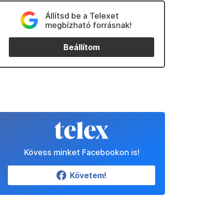
Állítsd be a Telexet
megbízható forrásnak!
Beállítom
Kövess minket Facebookon is!
Követem!