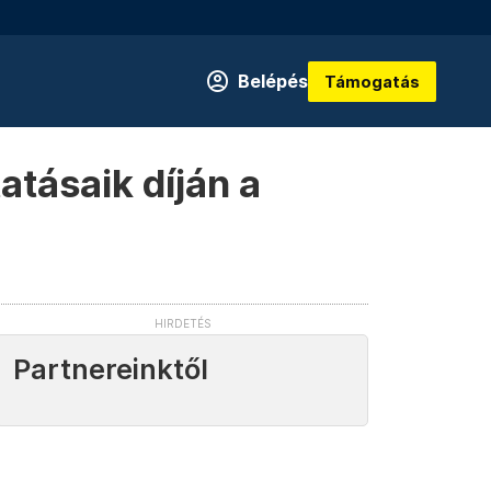
Belépés
Támogatás
tásaik díján a
Partnereinktől