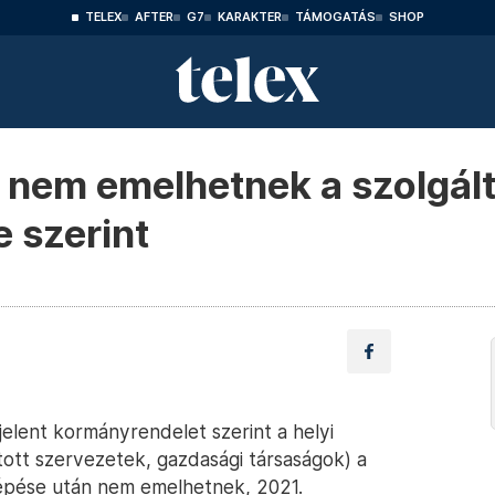
TELEX
AFTER
G7
KARAKTER
TÁMOGATÁS
SHOP
em emelhetnek a szolgálta
e szerint
elent kormányrendelet szerint a helyi
ott szervezetek, gazdasági társaságok) a
 lépése után nem emelhetnek, 2021.