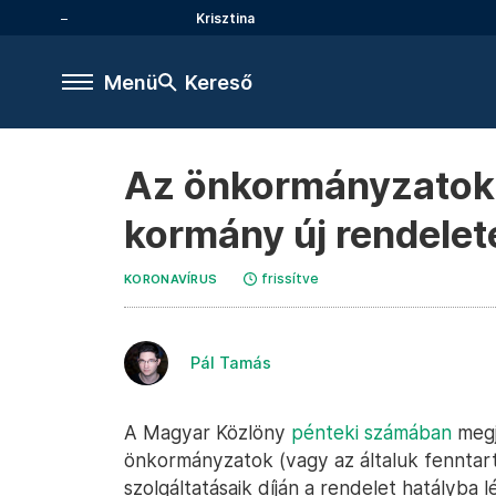
Krisztina
Menü
Kereső
Az önkormányzatok n
kormány új rendelet
frissítve
KORONAVÍRUS
Pál Tamás
A Magyar Közlöny
pénteki számában
megj
önkormányzatok (vagy az általuk fenntart
szolgáltatásaik díján a rendelet hatályba