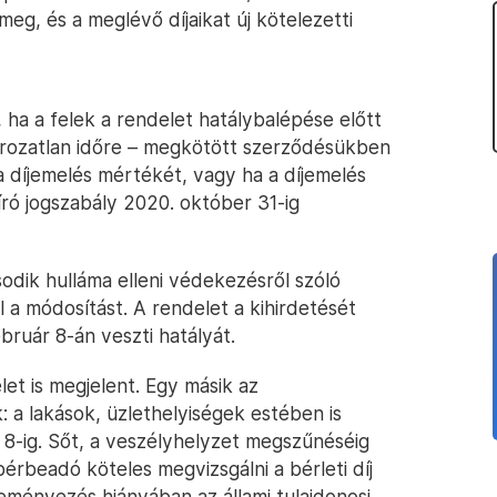
meg, és a meglévő díjaikat új kötelezetti
 ha a felek a rendelet hatálybalépése előtt
ározatlan időre – megkötött szerződésükben
díjemelés mértékét, vagy ha a díjemelés
író jogszabály 2020. október 31-ig
odik hulláma elleni védekezésről szóló
l a módosítást. A rendelet a kihirdetését
bruár 8-án veszti hatályát.
t is megjelent. Egy másik az
a lakások, üzlethelyiségek estében is
 8-ig. Sőt, a veszélyhelyzet megszűnéséig
rbeadó köteles megvizsgálni a bérleti díj
ményezés hiányában az állami tulajdonosi