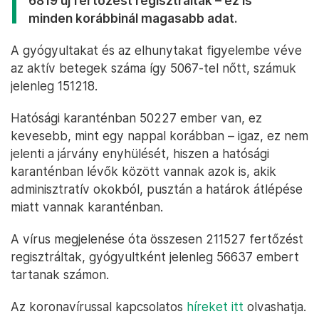
6819 új fertőzést regisztráltak – ez is
minden korábbinál magasabb adat.
A gyógyultakat és az elhunytakat figyelembe véve
az aktív betegek száma így 5067-tel nőtt, számuk
jelenleg 151218.
Hatósági karanténban 50227 ember van, ez
kevesebb, mint egy nappal korábban – igaz, ez nem
jelenti a járvány enyhülését, hiszen a hatósági
karanténban lévők között vannak azok is, akik
adminisztratív okokból, pusztán a határok átlépése
miatt vannak karanténban.
A vírus megjelenése óta összesen 211527 fertőzést
regisztráltak, gyógyultként jelenleg 56637 embert
tartanak számon.
Az koronavírussal kapcsolatos
híreket itt
olvashatja.