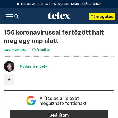
TELEX
AFTER
G7
KARAKTER
TÁMOGATÁS
SHOP
Támogatás
156 koronavírussal fertőzött halt
meg egy nap alatt
frissítve
KORONAVÍRUS
Nyilas Gergely
Állítsd be a Telexet
megbízható forrásnak!
Beállítom