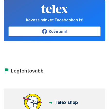
Kövess minket Facebookon is!
Követem!
Legfontosabb
Telex shop