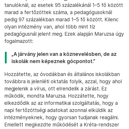
tanulóknál, az esetek 95 százalékánál 1–5 fő között
marad a fertőzöttek száma, a pedagógusoknál
pedig 97 százalékban marad 1–5 fő között. Kilenc
olyan intézmény van, ahol több mint tíz
pedagógusnál jelent meg. Ezek alapján Maruzsa úgy
fogalmazott:
„A járvány jelen van a köznevelésben, de az
iskolák nem képeznek gócpontot.”
Hozzátette, az óvodákban és általános iskolákban
továbbra is jelenléti oktatás folyik, azzal, hogy ahol
megjelenik a vírus, ott elrendelik a zárást. Ez
működik, mondta Maruzsa. Hozzátette, hogy
elkezdődik az az informatikai szolgáltatás, hogy a
napi fertőzöttségi adatokat azonnal elküldik az
intézményeknek, hogy gyorsan tudjanak reagálni.
Emellett megkezdte működését a Kréta-rendszer