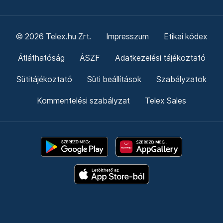
© 2026 Telex.hu Zrt.
Impresszum
Etikai kódex
Átláthatóság
ÁSZF
Adatkezelési tájékoztató
Sütitájékoztató
Süti beállítások
Szabályzatok
Kommentelési szabályzat
Telex Sales