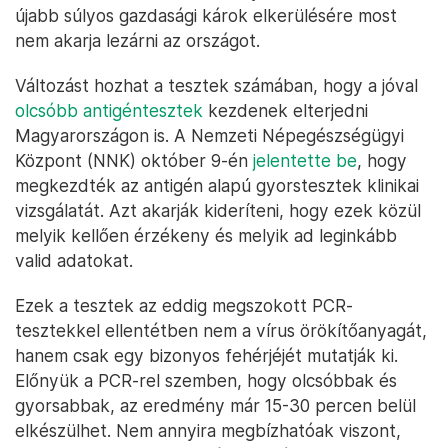
újabb súlyos gazdasági károk elkerülésére most
nem akarja lezárni az országot.
Változást hozhat a tesztek számában, hogy a jóval
olcsóbb antigéntesztek
kezdenek elterjedni
Magyarországon is. A Nemzeti Népegészségügyi
Központ (NNK) október 9-én
jelentette be
, hogy
megkezdték az antigén alapú gyorstesztek klinikai
vizsgálatát. Azt akarják kideríteni, hogy ezek közül
melyik kellően érzékeny és melyik ad leginkább
valid adatokat.
Ezek a tesztek az eddig megszokott PCR-
tesztekkel ellentétben nem a vírus örökítőanyagát,
hanem csak egy bizonyos fehérjéjét mutatják ki.
Előnyük a PCR-rel szemben, hogy olcsóbbak és
gyorsabbak, az eredmény már 15-30 percen belül
elkészülhet. Nem annyira megbízhatóak viszont,