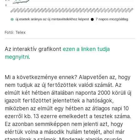
Fotó: Telex
Az interaktív grafikont
ezen a linken tudja
megnyitni
.
Mi a következménye ennek? Alapvetően az, hogy
nem tudjuk az új fertőzöttek valódi számát. Az
elmúlt két hétben általában naponta 2000 körüli új
igazolt fertőzöttet jelentettek a hatóságok,
miközben az elmúlt egy hétben az átlagos napi 10
ezerről kb. 13 ezerre emelkedett a tesztek száma.
Ez azonban semmiképpen nem jelenti azt, hogy
elértük volna a második hullám tetejét, ahol már
stagnálnak a számok. Mindezek alapján csupán