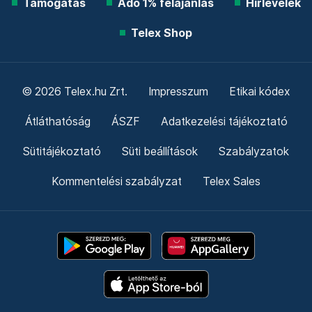
Támogatás
Adó 1% felajánlás
Hírlevelek
Telex Shop
© 2026 Telex.hu Zrt.
Impresszum
Etikai kódex
Átláthatóság
ÁSZF
Adatkezelési tájékoztató
Sütitájékoztató
Süti beállítások
Szabályzatok
Kommentelési szabályzat
Telex Sales