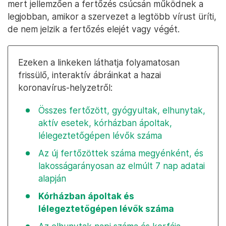
mert jellemzően a fertőzés csúcsán működnek a
legjobban, amikor a szervezet a legtöbb vírust üríti,
de nem jelzik a fertőzés elejét vagy végét.
Ezeken a linkeken láthatja folyamatosan
frissülő, interaktív ábráinkat a hazai
koronavírus-helyzetről:
Összes fertőzött, gyógyultak, elhunytak,
aktív esetek, kórházban ápoltak,
lélegeztetőgépen lévők száma
Az új fertőzöttek száma megyénként, és
lakosságarányosan az elmúlt 7 nap adatai
alapján
Kórházban ápoltak és
lélegeztetőgépen lévők száma