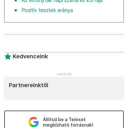
Az elhunytak napi száma és korfája
Pozitív tesztek aránya
Kedvenceink
Partnereinktől
Állítsd be a Telexet
megbízható forrásnak!