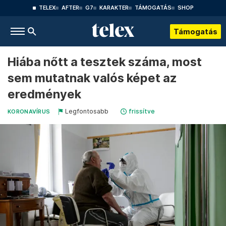
TELEX
AFTER
G7
KARAKTER
TÁMOGATÁS
SHOP
Támogatás
Hiába nőtt a tesztek száma, most
sem mutatnak valós képet az
eredmények
Legfontosabb
frissítve
KORONAVÍRUS