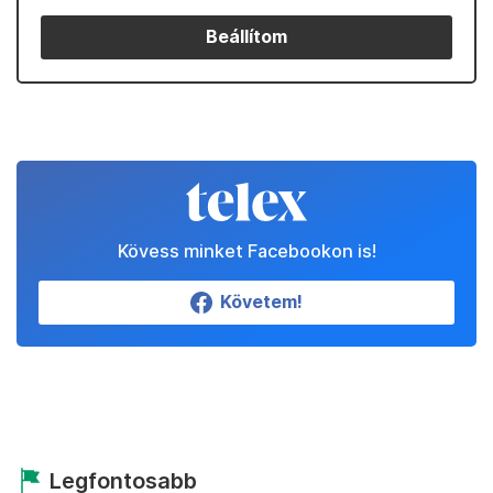
Beállítom
Kövess minket Facebookon is!
Követem!
Legfontosabb