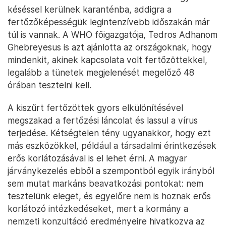
késéssel kerülnek karanténba, addigra a
fertőzőképességük legintenzívebb időszakán már
túl is vannak. A WHO főigazgatója, Tedros Adhanom
Ghebreyesus is azt ajánlotta az országoknak, hogy
mindenkit, akinek kapcsolata volt fertőzöttekkel,
legalább a tünetek megjelenését megelőző 48
órában tesztelni kell.
A kiszűrt fertőzöttek gyors elkülönítésével
megszakad a fertőzési láncolat és lassul a vírus
terjedése. Kétségtelen tény ugyanakkor, hogy ezt
más eszközökkel, például a társadalmi érintkezések
erős korlátozásával is el lehet érni. A magyar
járványkezelés ebből a szempontból egyik irányból
sem mutat markáns beavatkozási pontokat: nem
tesztelünk eleget, és egyelőre nem is hoznak erős
korlátozó intézkedéseket, mert a kormány a
nemzeti konzultáció eredményeire hivatkozva az