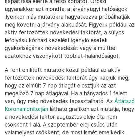
kapacitása elérte a felső korlátot. Oroszi
ugyanakkor azt mondta: a járványügyi hatóságok
ilyenkor más mutatókra hagyatkozva próbálhatják
meg követni a járvány alakulását. Figyelik például az
aktív fertőzöttek növekedési faktorát, a súlyos
lefolyású kórházi kezelést igénylő esetek
gyakoriságának növekedését vagy a múltbeli
adatokhoz viszonyított többlet-halandóságot.
A fent említett mutatók közül például az aktív
fertőzöttek növekedési faktorát úgy kapjuk meg,
hogy az elmúlt 7 nap átlagát elosztjuk az azt
megelőző 7 nap átlagával. Ha a hányados 1 felett
van, úgy még növekedés tapasztalható. Az
Átlátszó
Koronamonitorján
látható grafikon azt mutatja, hogy
a növekedési faktor augusztus eleje óta nem
csökkent 1 alá. A szeptember eleji csúcs után
valamelyest csökkent, de most ismét emelkedik.