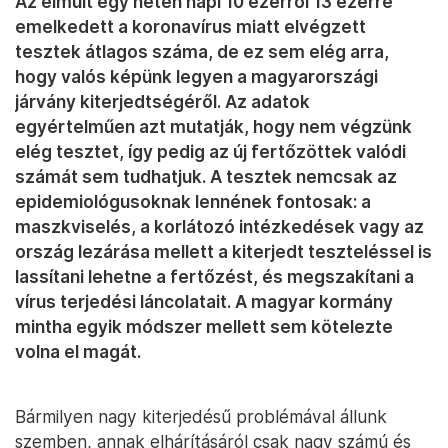
Az elmúlt egy héten napi 10 ezerről 13 ezerre
emelkedett a koronavírus miatt elvégzett
tesztek átlagos száma, de ez sem elég arra,
hogy valós képünk legyen a magyarországi
járvány kiterjedtségéről. Az adatok
egyértelműen azt mutatják, hogy nem végzünk
elég tesztet, így pedig az új fertőzöttek valódi
számát sem tudhatjuk. A tesztek nemcsak az
epidemiológusoknak lennének fontosak: a
maszkviselés, a korlátozó intézkedések vagy az
ország lezárása mellett a kiterjedt teszteléssel is
lassítani lehetne a fertőzést, és megszakítani a
vírus terjedési láncolatait. A magyar kormány
mintha egyik módszer mellett sem kötelezte
volna el magát.
Bármilyen nagy kiterjedésű problémával állunk
szemben, annak elhárításáról csak nagy számú és