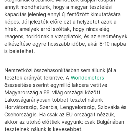
annyit mondhatunk, hogy a magyar tesztelési
kapacitás jelenleg ennyi új fertőzött kimutatására
képes. Jól jelezték előre ezt a helyzetet azok a
hírek, amelyek arról szóltak, hogy nincs elég
reagens, torlódnak a vizsgálatok, és az eredmények
elkészítése egyre hosszabb időbe, akár 8-10 napba
is beletelhet.
Nemzetközi összehasonlításban sem állunk jól a
tesztek arányát tekintve. A
Worldometers
összesítése szerint egymillió lakosra vetítve
Magyarország a 88. világ országai között.
Lakosságarányosan többet tesztel nálunk
Horvátország, Szerbia, Lengyelország, Szlovákia és
Csehország is. Ha csak az EU országait nézzük,
akkor az utolsó előttiek vagyunk: csak Bulgáriában
tesztelnek nálunk is kevesebbet.