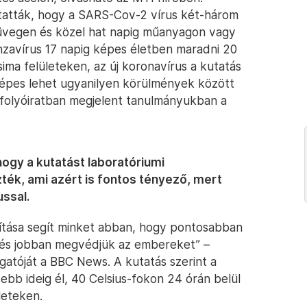
utatták, hogy a SARS-Cov-2 vírus két-három
üvegen és közel hat napig műanyagon vagy
nzavírus 17 napig képes életben maradni 20
ma felületeken, az új koronavírus a kutatás
tképes lehet ugyanilyen körülmények között
 folyóiratban megjelent tanulmányukban a
 hogy a kutatást laboratóriumi
ék, ami azért is fontos tényező, mert
ussal.
pítása segít minket abban, hogy pontosabban
, és jobban megvédjük az embereket” –
gatóját a BBC News. A kutatás szerint a
b ideig él, 40 Celsius-fokon 24 órán belül
leteken.