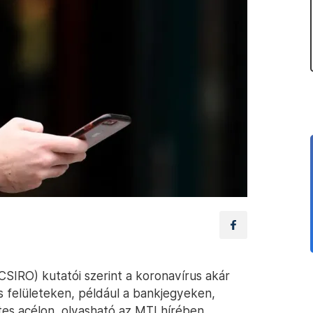
CSIRO) kutatói szerint a koronavírus akár
 felületeken, például a bankjegyeken,
es acélon, olvasható az MTI hírében.