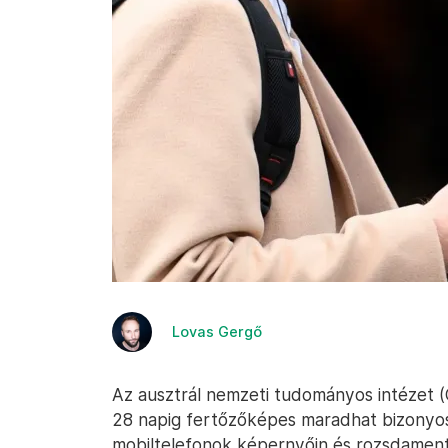
Lovas Gergő
Az ausztrál nemzeti tudományos intézet (
28 napig fertőzőképes maradhat bizonyos
mobiltelefonok képernyőin és rozsdament