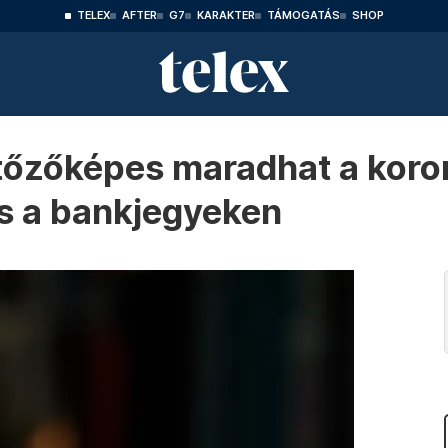
TELEX
AFTER
G7
KARAKTER
TÁMOGATÁS
SHOP
rtőzőképes maradhat a koro
és a bankjegyeken