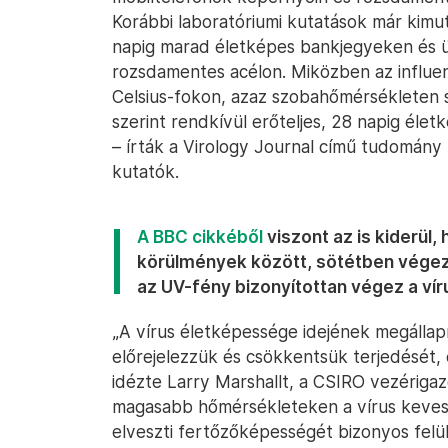
Korábbi laboratóriumi kutatások már kim
napig marad életképes bankjegyeken és 
rozsdamentes acélon. Miközben az influe
Celsius-fokon, azaz szobahőmérsékleten si
szerint rendkívül erőteljes, 28 napig éle
– írták a Virology Journal című tudomány
kutatók.
A BBC cikkéből
viszont az is kiderül,
körülmények között, sötétben végezt
az UV-fény bizonyítottan végez a vír
„A vírus életképessége idejének megálla
előrejelezzük és csökkentsük terjedését
idézte Larry Marshallt, a CSIRO vezérigaz
magasabb hőmérsékleteken a vírus keveseb
elveszti fertőzőképességét bizonyos felü