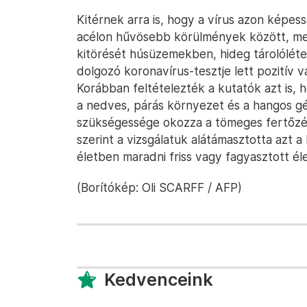
Kitérnek arra is, hogy a vírus azon képe
acélon hűvösebb körülmények között, m
kitörését húsüzemekben, hideg tárolólét
dolgozó koronavírus-tesztje lett pozitív
Korábban feltételezték a kutatók azt is,
a nedves, párás környezet és a hangos gé
szükségessége okozza a tömeges fertőzé
szerint a vizsgálatuk alátámasztotta azt a
életben maradni friss vagy fagyasztott él
(Borítókép: Oli SCARFF / AFP)
Kedvenceink