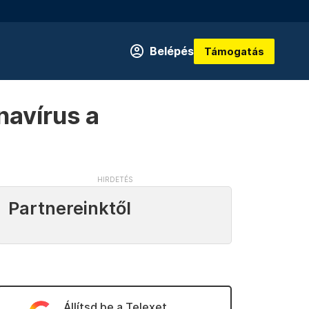
Belépés
Támogatás
navírus a
Partnereinktől
Állítsd be a Telexet