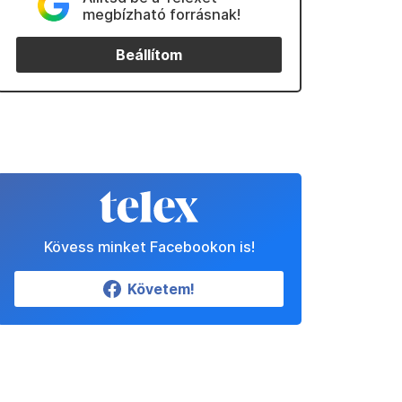
megbízható forrásnak!
Beállítom
Kövess minket Facebookon is!
Követem!