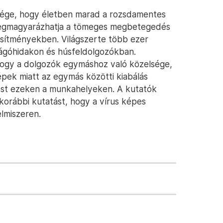
ssége, hogy életben marad a rozsdamentes
egmagyarázhatja a tömeges megbetegedés
esítményekben. Világszerte több ezer
 vágóhidakon és húsfeldolgozókban.
 hogy a dolgozók egymáshoz való közelsége,
pek miatt az egymás közötti kiabálás
st ezeken a munkahelyeken. A kutatók
 korábbi kutatást, hogy a vírus képes
elmiszeren.