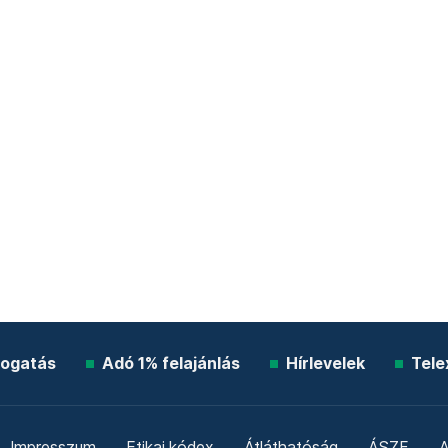
ogatás
Adó 1% felajánlás
Hírlevelek
Tele
Impresszum
Etikai kódex
Átláthatóság
ÁSZF
A