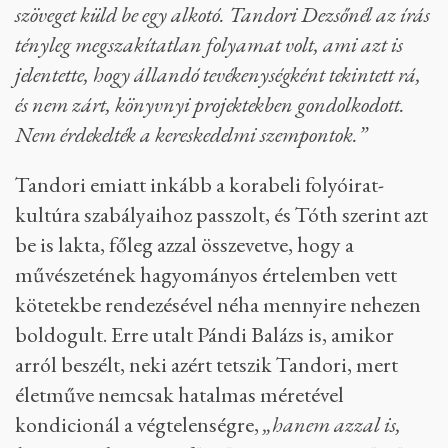
háromszor
„rúgta ki”
, a Töredék Hamletnek
utáni második kötet, az Egy talált tárgy
megtisztítása pedig a Szépirodalminak nem
kellett, ahová eleve azért ment az első kötettel,
mert a Magvető elutasította.
„A Tandori-jelenséget
nehezen viselte az akkori magyar könyvkiadás, és
azt gondolom, a mai is nehezen viselné
–
magyarázta Tóth Ákos. –
Nincs az a kiadó, ami
ne lepődne meg, ha egy éven belül háromkötetnyi
szöveget küld be egy alkotó. Tandori Dezsőnél az írás
tényleg megszakítatlan folyamat volt, ami azt is
jelentette, hogy állandó tevékenységként tekintett rá,
és nem zárt, könyvnyi projektekben gondolkodott.
Nem érdekelték a kereskedelmi szempontok.”