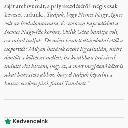
azt is, hogy írt nekem még három levelet, és várja
már, hogy azokat is feladhassa. Emellett verseket is
küldött, akár két-három változatban is.”
„Tandori Dezső 2019-ben halt meg, azóta
folyamatosan dolgozzuk fel a hagyatékot, de olyan
hatalmas az anyag, hogy már eddig is sok
meglepetés ért bennünket”
– mondta Tóth Ákos.
Megjegyezte azt is, hogy bár Tandori szinte
mindent megőrzött, ő maga kezdte felépíteni a
saját archívumát, a pályakezdéséről mégis csak
keveset tudunk.
„Tudjuk, hogy Nemes Nagy Ágnes
volt az irodalomtanára, és szorosan kapcsolódott a
Nemes Nagy-féle körhöz, Ottlik Géza barátja volt,
ezt mind tudjuk. De miért kezdett eltávolodni ettől a