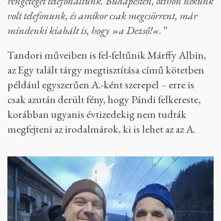
rengeteget telefonáltunk. Budapesten, otthon nekünk
volt telefonunk, és amikor csak megcsörrent, már
mindenki kiabált is, hogy »a Dezső!«.”
Tandori műveiben is fel-feltűnik Márffy Albin,
az Egy talált tárgy megtisztítása című kötetben
például egyszerűen A.-ként szerepel – erre is
csak azután derült fény, hogy Pándi felkereste,
korábban ugyanis évtizedekig nem tudták
megfejteni az irodalmárok, ki is lehet az az A.