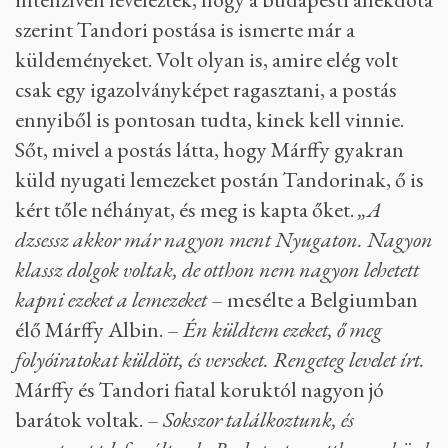
szerint Tandori postása is ismerte már a
küldeményeket. Volt olyan is, amire elég volt
csak egy igazolványképet ragasztani, a postás
ennyiből is pontosan tudta, kinek kell vinnie.
Sőt, mivel a postás látta, hogy Márffy gyakran
küld nyugati lemezeket postán Tandorinak, ő is
kért tőle néhányat, és meg is kapta őket.
„A
dzsessz akkor már nagyon ment Nyugaton. Nagyon
klassz dolgok voltak, de otthon nem nagyon lehetett
kapni ezeket a lemezeket
– mesélte a Belgiumban
élő Márffy Albin. –
Én küldtem ezeket, ő meg
folyóiratokat küldött, és verseket. Rengeteg levelet írt.
Márffy és Tandori fiatal koruktól nagyon jó
barátok voltak. –
Sokszor találkoztunk, és