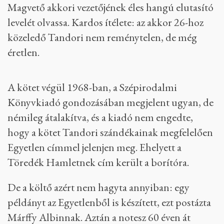
Magvető akkori vezetőjének éles hangú elutasító
levelét olvassa. Kardos ítélete: az akkor 26-hoz
közeledő Tandori nem reménytelen, de még
éretlen.
A kötet végül 1968-ban, a Szépirodalmi
Könyvkiadó gondozásában megjelent ugyan, de
némileg átalakítva, és a kiadó nem engedte,
hogy a kötet Tandori szándékainak megfelelően
Egyetlen címmel jelenjen meg. Ehelyett a
Töredék Hamletnek cím került a borítóra.
De a költő azért nem hagyta annyiban: egy
példányt az Egyetlenből is készített, ezt postázta
Márffy Albinnak. Aztán a notesz 60 éven át