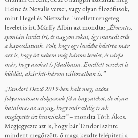
messze nem akkora dolog.”
Tandori azért is tekinthetett folyamatos
tevékenységként az írásra, mert hatalmas saját
életműve mellett ő volt a 20. század egyik
legjelentősebb magyar műfordítója is. Olyan
szerzők munkáit fordította, mint Sylvia Plath,
Virginia Woolf, Franz Kafka, Robert Musil,
Stefan Zweig, Karl Kraus, Peter Handke vagy
Graham Greene, de az ő hangján szólaltak meg
Heine és Novalis versei, vagy olyan filozófusok,
mint Hegel és Nietzsche. Emellett rengeteg
levelet is írt. Márffy Albin azt mondta:
„Élvezetes,
spontán levelet írt, és nagyon sokat, így maradt erős
a kapcsolatunk. Volt, hogy egy levelébe beleírta már