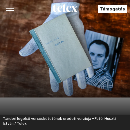
Támogatás
Tandori legelső verseskötetének eredeti verziója – Fotó: Huszti
István / Telex