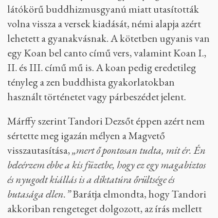
látókörű buddhizmusgyanú miatt utasították
volna vissza a versek kiadását, némi alapja azért
lehetett a gyanakvásnak. A kötetben ugyanis van
egy Koan bel canto című vers, valamint Koan I.,
II. és III. című mű is. A koan pedig eredetileg
tényleg a zen buddhista gyakorlatokban
használt történetet vagy párbeszédet jelent.
Márffy szerint Tandori Dezsőt éppen azért nem
sértette meg igazán mélyen a Magvető
visszautasítása,
„mert ő pontosan tudta, mit ér. Én
beleérzem ebbe a kis füzetbe, hogy ez egy magabiztos
és nyugodt kiállás is a diktatúra őrültsége és
butasága ellen.”
Barátja elmondta, hogy Tandori
akkoriban rengeteget dolgozott, az írás mellett