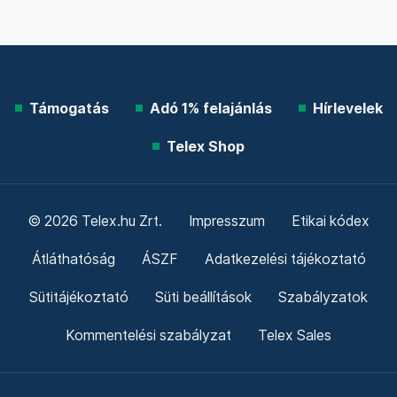
csoporttól? Milyen hatások érték? Egyáltalán, miért
döntött a költészet mellett, ha korábban prózával
indult? Azt hiszem, hogy ez, a most megjelenő kötet is
sokat hozzátesz ahhoz, hogy el tudjuk képzelni a
húszas éveiben járó, fiatal Tandorit.”
Kedvenceink
Támogatás
Adó 1% felajánlás
Hírlevelek
Telex Shop