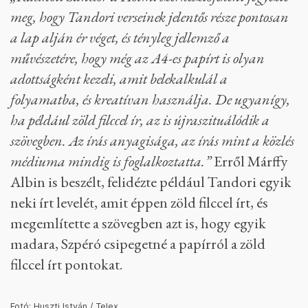
meg, hogy Tandori verseinek jelentős része pontosan
a lap alján ér véget, és tényleg jellemző a
művészetére, hogy még az A4-es papírt is olyan
adottságként kezeli, amit belekalkulál a
folyamatba, és kreatívan használja. De ugyanígy,
ha például zöld filccel ír, az is újraszituálódik a
szövegben. Az írás anyagisága, az írás mint a közlés
médiuma mindig is foglalkoztatta.”
Erről Márffy
Albin is beszélt, felidézte például Tandori egyik
neki írt levelét, amit éppen zöld filccel írt, és
megemlítette a szövegben azt is, hogy egyik
madara, Szpéró csipegetné a papírról a zöld
filccel írt pontokat.