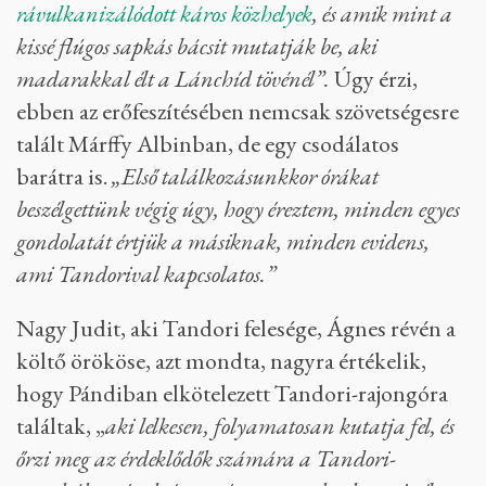
rávulkanizálódott káros közhelyek
, és amik mint a
kissé flúgos sapkás bácsit mutatják be, aki
madarakkal élt a Lánchíd tövénél”.
Úgy érzi,
ebben az erőfeszítésében nemcsak szövetségesre
talált Márffy Albinban, de egy csodálatos
barátra is.
„Első találkozásunkkor órákat
beszélgettünk végig úgy, hogy éreztem, minden egyes
gondolatát értjük a másiknak, minden evidens,
ami Tandorival kapcsolatos.”
Nagy Judit, aki Tandori felesége, Ágnes révén a
költő örököse, azt mondta, nagyra értékelik,
hogy Pándiban elkötelezett Tandori-rajongóra
találtak, „
aki lelkesen, folyamatosan kutatja fel, és
őrzi meg az érdeklődők számára a Tandori-