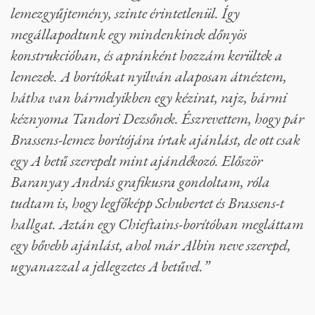
lemezgyűjtemény, szinte érintetlenül. Így
megállapodtunk egy mindenkinek előnyös
konstrukcióban, és apránként hozzám kerültek a
lemezek. A borítókat nyilván alaposan átnéztem,
hátha van bármelyikben egy kézirat, rajz, bármi
kéznyoma Tandori Dezsőnek. Észrevettem, hogy pár
Brassens-lemez borítójára írtak ajánlást, de ott csak
egy A betű szerepelt mint ajándékozó. Először
Baranyay András grafikusra gondoltam, róla
tudtam is, hogy legfőképp Schubertet és Brassens-t
hallgat. Aztán egy Chieftains-borítóban megláttam
egy bővebb ajánlást, ahol már Albin neve szerepel,
ugyanazzal a jellegzetes A betűvel.”