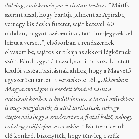
dühöng, csak keményen és tisztán beolvas.”
Márffy
szerint azzal, hogy barátja „elment az Ápiszba,
vett egy kis ócska füzetet, saját kezével, 60
oldalon, nagyon szépen írva, tartalomjegyzékkel
leírta a verseit”, elsősorban a rendszernek
olvasott be, sajátos kritikája az akkori légkörnek
szólt. Pándi egyetért ezzel, szerinte köze lehetett a
kiadói visszautasításnak ahhoz, hogy a Magvető
egyszerűen tartott a verseskötettől.
„Akkoriban
Magyarországon is kezdett témává válni a
művészek körében a buddhizmus, a tanai művekben
is meg- megjelentek, és attól tarthattak, nehogy
átejtse valahogy a rendszert ez a fiatal költő, nehogy
valahogy túljárjon az eszükön.”
Bár nem került
elő konkrét bizonyíték, hogy tényleg a szűk