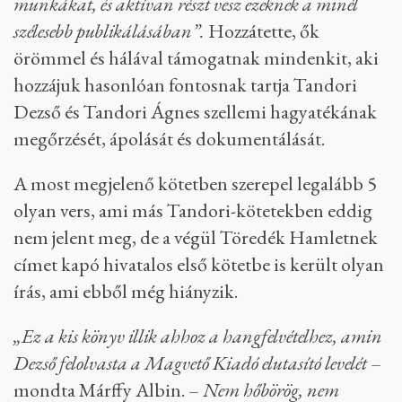
munkákat, és aktívan részt vesz ezeknek a minél
szélesebb publikálásában”.
Hozzátette, ők
örömmel és hálával támogatnak mindenkit, aki
hozzájuk hasonlóan fontosnak tartja Tandori
Dezső és Tandori Ágnes szellemi hagyatékának
megőrzését, ápolását és dokumentálását.
A most megjelenő kötetben szerepel legalább 5
olyan vers, ami más Tandori-kötetekben eddig
nem jelent meg, de a végül Töredék Hamletnek
címet kapó hivatalos első kötetbe is került olyan
írás, ami ebből még hiányzik.
„Ez a kis könyv illik ahhoz a hangfelvételhez, amin
Dezső felolvasta a Magvető Kiadó elutasító levelét
–
mondta Márffy Albin. –
Nem hőbörög, nem