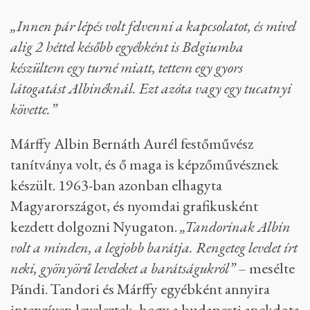
„Innen pár lépés volt felvenni a kapcsolatot, és mivel
alig 2 héttel később egyébként is Belgiumba
készültem egy turné miatt, tettem egy gyors
látogatást Albinéknál. Ezt azóta vagy egy tucatnyi
követte.”
Márffy Albin Bernáth Aurél festőművész
tanítványa volt, és ő maga is képzőművésznek
készült. 1963-ban azonban elhagyta
Magyarországot, és nyomdai grafikusként
kezdett dolgozni Nyugaton.
„Tandorinak Albin
volt a minden, a legjobb barátja. Rengeteg levelet írt
neki, gyönyörű leveleket a barátságukról”
– mesélte
Pándi. Tandori és Márffy egyébként annyira
intenzíven leveleztek, hogy a budapesti anekdota