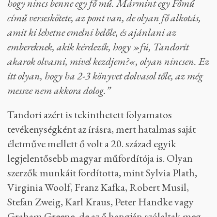
Tandori emiatt inkább a korabeli folyóirat-
kultúra szabályaihoz passzolt, és Tóth szerint azt
be is lakta, főleg azzal összevetve, hogy a
művészetének hagyományos értelemben vett
kötetekbe rendezésével néha mennyire nehezen
boldogult. Erre utalt Pándi Balázs is, amikor
arról beszélt, neki azért tetszik Tandori, mert
életműve nemcsak hatalmas méretével
kondicionál a végtelenségre,
„hanem azzal is,
hogy nincs benne egy fő mű. Mármint egy Főmű
című verseskötete, az pont van, de olyan fő alkotás,
amit ki lehetne emelni belőle, és ajánlani az
embereknek, akik kérdezik, hogy »fú, Tandorit
akarok olvasni, mivel kezdjem?«, olyan nincsen. Ez
itt olyan, hogy ha 2-3 könyvet elolvasol tőle, az még