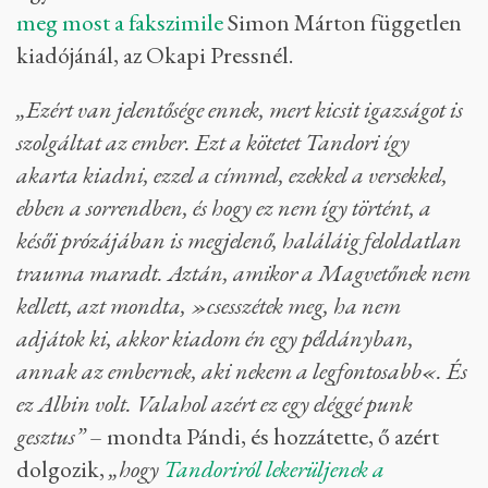
meg most a fakszimile
Simon Márton független
kiadójánál, az Okapi Pressnél.
„Ezért van jelentősége ennek, mert kicsit igazságot is
szolgáltat az ember. Ezt a kötetet Tandori így
akarta kiadni, ezzel a címmel, ezekkel a versekkel,
ebben a sorrendben, és hogy ez nem így történt, a
késői prózájában is megjelenő, haláláig feloldatlan
trauma maradt. Aztán, amikor a Magvetőnek nem
kellett, azt mondta, »csesszétek meg, ha nem
adjátok ki, akkor kiadom én egy példányban,
annak az embernek, aki nekem a legfontosabb«. És
ez Albin volt. Valahol azért ez egy eléggé punk
gesztus”
– mondta Pándi, és hozzátette, ő azért
dolgozik,
„hogy
Tandoriról lekerüljenek a