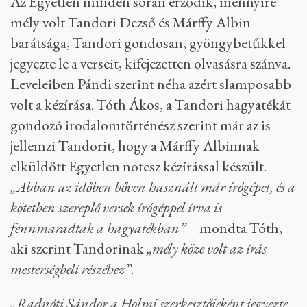
Az Egyetlen minden során érződik, mennyire
mély volt Tandori Dezső és Márffy Albin
barátsága, Tandori gondosan, gyöngybetűkkel
jegyezte le a verseit, kifejezetten olvasásra szánva.
Leveleiben Pándi szerint néha azért slamposabb
volt a kézírása. Tóth Ákos, a Tandori hagyatékát
gondozó irodalomtörténész szerint már az is
jellemzi Tandorit, hogy a Márffy Albinnak
elküldött Egyetlen notesz kézírással készült.
„Abban az időben bőven használt már írógépet, és a
kötetben szereplő versek írógéppel írva is
fennmaradtak a hagyatékban”
– mondta Tóth,
aki szerint Tandorinak
„mély köze volt az írás
mesterségbeli részéhez”
.
„Radnóti Sándor a Holmi szerkesztőjeként jegyezte