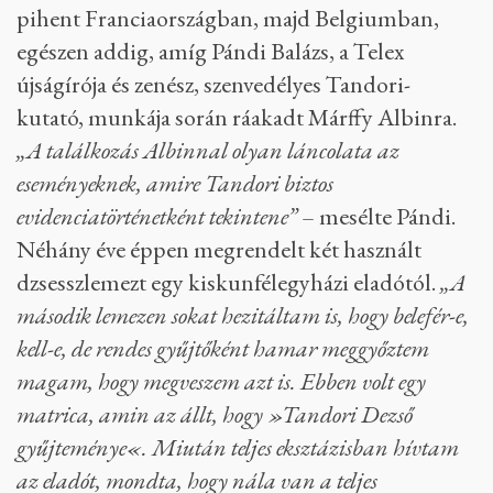
pihent Franciaországban, majd Belgiumban,
egészen addig, amíg Pándi Balázs, a Telex
újságírója és zenész, szenvedélyes Tandori-
kutató, munkája során ráakadt Márffy Albinra.
„A találkozás Albinnal olyan láncolata az
eseményeknek, amire Tandori biztos
evidenciatörténetként tekintene”
– mesélte Pándi.
Néhány éve éppen megrendelt két használt
dzsesszlemezt egy kiskunfélegyházi eladótól.
„A
második lemezen sokat hezitáltam is, hogy belefér-e,
kell-e, de rendes gyűjtőként hamar meggyőztem
magam, hogy megveszem azt is. Ebben volt egy
matrica, amin az állt, hogy »Tandori Dezső
gyűjteménye«. Miután teljes eksztázisban hívtam
az eladót, mondta, hogy nála van a teljes