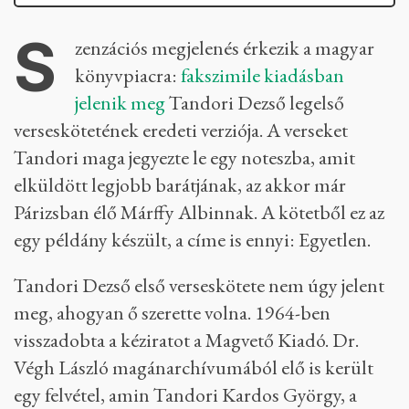
S
zenzációs megjelenés érkezik a magyar
könyvpiacra:
fakszimile kiadásban
jelenik meg
Tandori Dezső legelső
verseskötetének eredeti verziója. A verseket
Tandori maga jegyezte le egy noteszba, amit
elküldött legjobb barátjának, az akkor már
Párizsban élő Márffy Albinnak. A kötetből ez az
egy példány készült, a címe is ennyi: Egyetlen.
Tandori Dezső első verseskötete nem úgy jelent
meg, ahogyan ő szerette volna. 1964-ben
visszadobta a kéziratot a Magvető Kiadó. Dr.
Végh László magánarchívumából elő is került
egy felvétel, amin Tandori Kardos György, a